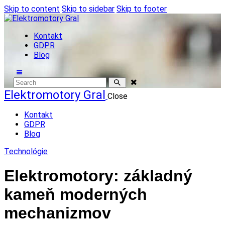
Skip to content
Skip to sidebar
Skip to footer
Kontakt
GDPR
Blog
Elektromotory Gral
Close
Kontakt
GDPR
Blog
Technológie
Elektromotory: základný
kameň moderných
mechanizmov