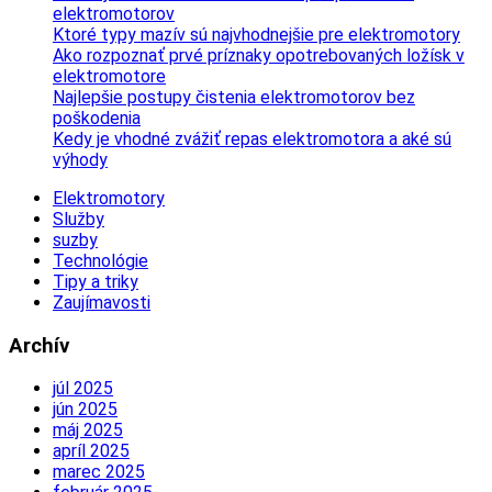
elektromotorov
Ktoré typy mazív sú najvhodnejšie pre elektromotory
Ako rozpoznať prvé príznaky opotrebovaných ložísk v
elektromotore
Najlepšie postupy čistenia elektromotorov bez
poškodenia
Kedy je vhodné zvážiť repas elektromotora a aké sú
výhody
Elektromotory
Služby
suzby
Technológie
Tipy a triky
Zaujímavosti
Archív
júl 2025
jún 2025
máj 2025
apríl 2025
marec 2025