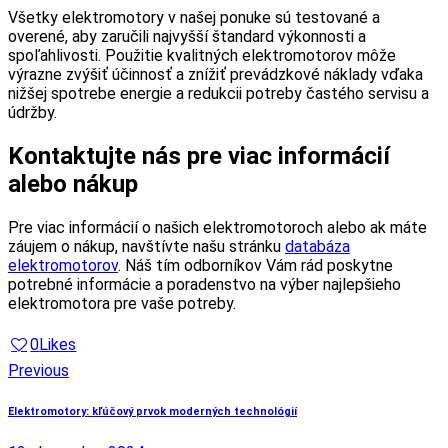
Všetky elektromotory v našej ponuke sú testované a
overené, aby zaručili najvyšší štandard výkonnosti a
spoľahlivosti. Použitie kvalitných elektromotorov môže
výrazne zvýšiť účinnosť a znížiť prevádzkové náklady vďaka
nižšej spotrebe energie a redukcii potreby častého servisu a
údržby.
Kontaktujte nás pre viac informácií
alebo nákup
Pre viac informácií o našich elektromotoroch alebo ak máte
záujem o nákup, navštívte našu stránku
databáza
elektromotorov
. Náš tím odborníkov Vám rád poskytne
potrebné informácie a poradenstvo na výber najlepšieho
elektromotora pre vaše potreby.
0
Likes
Navigácia
Previous
v
Elektromotory: kľúčový prvok moderných technológií
článku