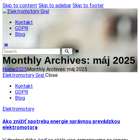
Skip to content
Skip to sidebar
Skip to footer
Kontakt
GDPR
Blog
Monthly Archives: máj 2025
Home
2025
Monthly Archives: máj 2025
Elektromotory Gral
Close
Kontakt
GDPR
Blog
Elektromotory
Ako znížiť spotrebu energie správnou prevádzkou
elektromotora