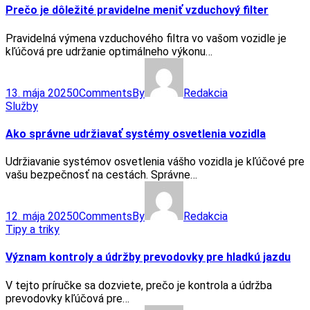
Prečo je dôležité pravidelne meniť vzduchový filter
Pravidelná výmena vzduchového filtra vo vašom vozidle je
kľúčová pre udržanie optimálneho výkonu…
13. mája 2025
0
Comments
By
Redakcia
Služby
Ako správne udržiavať systémy osvetlenia vozidla
Udržiavanie systémov osvetlenia vášho vozidla je kľúčové pre
vašu bezpečnosť na cestách. Správne…
12. mája 2025
0
Comments
By
Redakcia
Tipy a triky
Význam kontroly a údržby prevodovky pre hladkú jazdu
V tejto príručke sa dozviete, prečo je kontrola a údržba
prevodovky kľúčová pre…