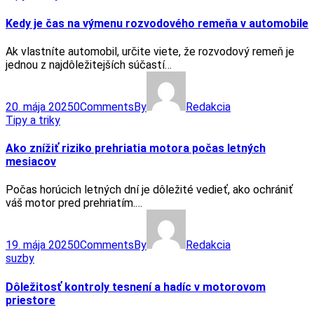
Kedy je čas na výmenu rozvodového remeňa v automobile
Ak vlastníte automobil, určite viete, že rozvodový remeň je
jednou z najdôležitejších súčastí…
20. mája 2025
0
Comments
By
Redakcia
Tipy a triky
Ako znížiť riziko prehriatia motora počas letných
mesiacov
Počas horúcich letných dní je dôležité vedieť, ako ochrániť
váš motor pred prehriatím.…
19. mája 2025
0
Comments
By
Redakcia
suzby
Dôležitosť kontroly tesnení a hadíc v motorovom
priestore