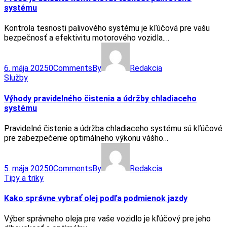
systému
Kontrola tesnosti palivového systému je kľúčová pre vašu
bezpečnosť a efektivitu motorového vozidla.…
6. mája 2025
0
Comments
By
Redakcia
Služby
Výhody pravidelného čistenia a údržby chladiaceho
systému
Pravidelné čistenie a údržba chladiaceho systému sú kľúčové
pre zabezpečenie optimálneho výkonu vášho…
5. mája 2025
0
Comments
By
Redakcia
Tipy a triky
Kako správne vybrať olej podľa podmienok jazdy
Výber správneho oleja pre vaše vozidlo je kľúčový pre jeho