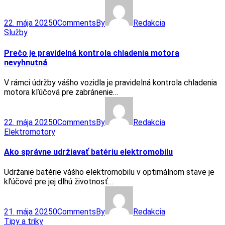
22. mája 2025
0
Comments
By
Redakcia
Služby
Prečo je pravidelná kontrola chladenia motora
nevyhnutná
V rámci údržby vášho vozidla je pravidelná kontrola chladenia
motora kľúčová pre zabránenie…
22. mája 2025
0
Comments
By
Redakcia
Elektromotory
Ako správne udržiavať batériu elektromobilu
Udržanie batérie vášho elektromobilu v optimálnom stave je
kľúčové pre jej dlhú životnosť…
21. mája 2025
0
Comments
By
Redakcia
Tipy a triky