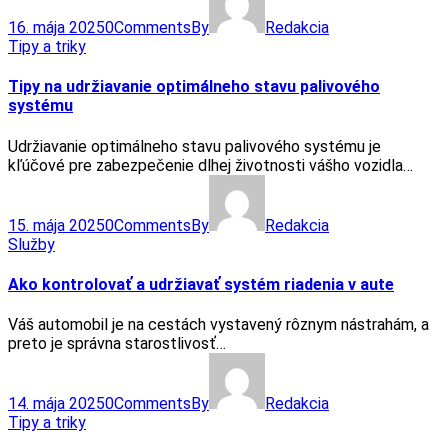
16. mája 2025
0
Comments
By
Redakcia
Tipy a triky
Tipy na udržiavanie optimálneho stavu palivového
systému
Udržiavanie optimálneho stavu palivového systému je
kľúčové pre zabezpečenie dlhej životnosti vášho vozidla…
15. mája 2025
0
Comments
By
Redakcia
Služby
Ako kontrolovať a udržiavať systém riadenia v aute
Váš automobil je na cestách vystavený rôznym nástrahám, a
preto je správna starostlivosť…
14. mája 2025
0
Comments
By
Redakcia
Tipy a triky