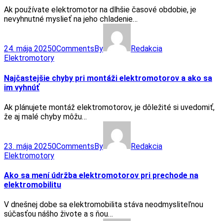
Ak používate elektromotor na dlhšie časové obdobie, je
nevyhnutné myslieť na jeho chladenie…
24. mája 2025
0
Comments
By
Redakcia
Elektromotory
Najčastejšie chyby pri montáži elektromotorov a ako sa
im vyhnúť
Ak plánujete montáž elektromotorov, je dôležité si uvedomiť,
že aj malé chyby môžu…
23. mája 2025
0
Comments
By
Redakcia
Elektromotory
Ako sa mení údržba elektromotorov pri prechode na
elektromobilitu
V dnešnej dobe sa elektromobilita stáva neodmysliteľnou
súčasťou nášho živote a s ňou…