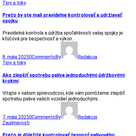
Tipy a triky
Prečo by ste mali pravidelne kontrolovať a udržiavať
spojku
Pravidelná kontrola a údržba spoľahlivosti vašej spojky je
kľúčová pre bezpečnosť a výkon…
8. mája 2025
0
Comments
By
Redakcia
Tipy a triky
Ako zlepšiť spotrebu paliva jednoduchými údržbovými
krokmi
Vitajte v našom sprievodcovi, kde vám pomôžeme zlepšiť
spotrebu paliva vašich vozidiel jednoduchými…
7. mája 2025
0
Comments
By
Redakcia
Zaujímavosti
Prečo je dôležité kontrolovať tesnosť palivového