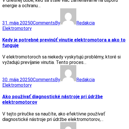
V dnešnej dobe, keď sa stále viac zameriavame na úsporu
energie a ochranu…
31. mája 2025
0
Comments
By
Redakcia
Elektromotory
Kedy je potrebné previnúť vinutie elektromotora a ako to
funguje
V elektromotoroch sa niekedy vyskytujú problémy, ktoré si
vyžadujú prevíjanie vinutia. Tento proces…
30. mája 2025
0
Comments
By
Redakcia
Elektromotory
Ako používať diagnostické nástroje pri údržbe
elektromotorov
V tejto príručke sa naučíte, ako efektívne používať
diagnostické nástroje pri údržbe elektromotorov,…