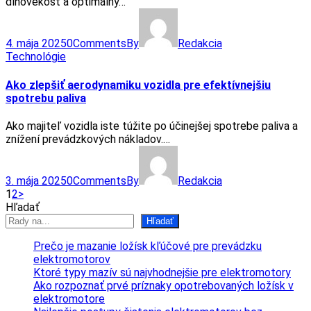
dlhovekosť a optimálny…
4. mája 2025
0
Comments
By
Redakcia
Technológie
Ako zlepšiť aerodynamiku vozidla pre efektívnejšiu
spotrebu paliva
Ako majiteľ vozidla iste túžite po účinejšej spotrebe paliva a
znížení prevádzkových nákladov.…
3. mája 2025
0
Comments
By
Redakcia
Stránkovanie
Page
Page
1
2
>
Hľadať
príspevkov
Hľadať
Prečo je mazanie ložísk kľúčové pre prevádzku
elektromotorov
Ktoré typy mazív sú najvhodnejšie pre elektromotory
Ako rozpoznať prvé príznaky opotrebovaných ložísk v
elektromotore