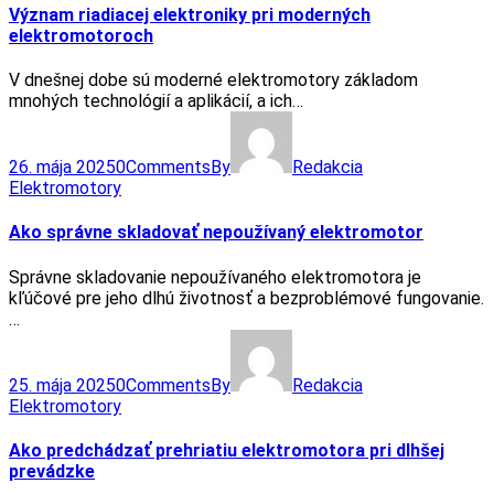
Význam riadiacej elektroniky pri moderných
elektromotoroch
V dnešnej dobe sú moderné elektromotory základom
mnohých technológií a aplikácií, a ich…
26. mája 2025
0
Comments
By
Redakcia
Elektromotory
Ako správne skladovať nepoužívaný elektromotor
Správne skladovanie nepoužívaného elektromotora je
kľúčové pre jeho dlhú životnosť a bezproblémové fungovanie.
…
25. mája 2025
0
Comments
By
Redakcia
Elektromotory
Ako predchádzať prehriatiu elektromotora pri dlhšej
prevádzke