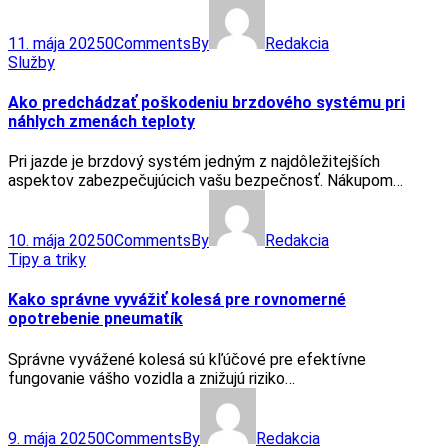
11. mája 2025
0
Comments
By
Redakcia
Služby
Ako predchádzať poškodeniu brzdového systému pri
náhlych zmenách teploty
Pri jazde je brzdový systém jedným z najdôležitejších
aspektov zabezpečujúcich vašu bezpečnosť. Nákupom…
10. mája 2025
0
Comments
By
Redakcia
Tipy a triky
Kako správne vyvážiť kolesá pre rovnomerné
opotrebenie pneumatík
Správne vyvážené kolesá sú kľúčové pre efektívne
fungovanie vášho vozidla a znižujú riziko…
9. mája 2025
0
Comments
By
Redakcia