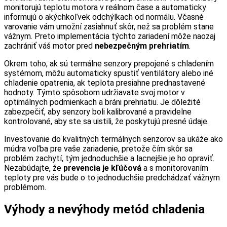
monitorujú teplotu motora v reálnom čase a automaticky
informujú o akýchkoľvek odchýlkach od normálu. Včasné
varovanie vám umožní zasiahnuť skôr, než sa problém stane
vážnym. Preto implementácia týchto zariadení môže naozaj
zachrániť váš motor pred
nebezpečným prehriatím
.
Okrem toho, ak sú termálne senzory prepojené s chladením
systémom, môžu automaticky spustiť ventilátory alebo iné
chladenie opatrenia, ak teplota presiahne prednastavené
hodnoty. Týmto spôsobom udržiavate svoj motor v
optimálnych podmienkach a bráni prehriatiu. Je dôležité
zabezpečiť, aby senzory boli kalibrované a pravidelne
kontrolované, aby ste sa uistili, že poskytujú presné údaje.
Investovanie do kvalitných termálnych senzorov sa ukáže ako
múdra voľba pre vaše zariadenie, pretože čím skôr sa
problém zachytí, tým jednoduchšie a lacnejšie je ho opraviť.
Nezabúdajte, že
prevencia je kľúčová
a s monitorovaním
teploty pre vás bude o to jednoduchšie predchádzať vážnym
problémom.
Výhody a nevýhody metód chladenia