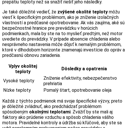
prepätiu teploty než sa snažiť riešiť jeho následky.
Je také dôležité vedieť, že
zvýšené okolité teploty
môžu
viesť k špecifickým problémom, ako je zníženie izolačných
vlastností a predčasné opotrebovanie. Ak vás zaujíma, aké sú
bezpečnostné hranice pre prevádzku v horúcich
podmienkach, mala by ste na to myslieť predtým, než motor
uvediete do prevádzky. V prípade absencie chladenia alebo
nesprávneho nastavenia môže dôjsť k nemalým problémom,
ktoré v dlhodobom horizonte znamenajú investície do opráv a
predčasnú obnovu zariadenia.
Vplyv okolitej
Dôsledky a opatrenia
teploty
Zníženie efektivity, nebezpečenstvo
Vysoké teploty
prehriatia
Nízke teploty
Pomalý štart, opotrebovanie oleja
Každá z týchto podmienok má svoje špecifické výzvy, preto
je dôležité zvládnuť, ako predchádzať problémom
spôsobeným
okolnými teplotami
. Zvážiť by ste mali aj
faktory ako prúdenie vzduchu a spôsob chladenia vášho
motora. Pravidelné kontroly a údržba sú kľúčové, aby ste sa