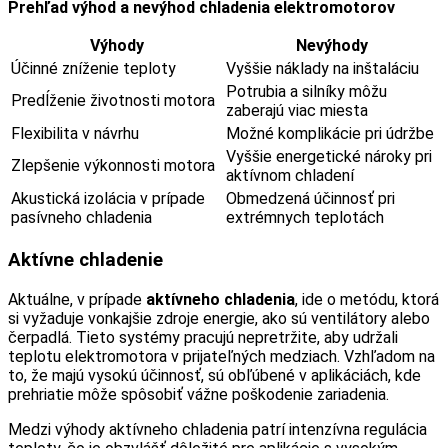
Prehľad výhod a nevýhod chladenia elektromotorov
Výhody
Nevýhody
Účinné zníženie teploty
Vyššie náklady na inštaláciu
Potrubia a silníky môžu
Predĺženie životnosti motora
zaberajú viac miesta
Flexibilita v návrhu
Možné komplikácie pri údržbe
Vyššie energetické nároky pri
Zlepšenie výkonnosti motora
aktívnom chladení
Akustická izolácia v prípade
Obmedzená účinnosť pri
pasívneho chladenia
extrémnych teplotách
Aktívne chladenie
Aktuálne, v prípade
aktívneho chladenia
, ide o metódu, ktorá
si vyžaduje vonkajšie zdroje energie, ako sú ventilátory alebo
čerpadlá. Tieto systémy pracujú nepretržite, aby udržali
teplotu elektromotora v prijateľných medziach. Vzhľadom na
to, že majú vysokú účinnosť, sú obľúbené v aplikáciách, kde
prehriatie môže spôsobiť vážne poškodenie zariadenia.
Medzi výhody aktívneho chladenia patrí intenzívna regulácia