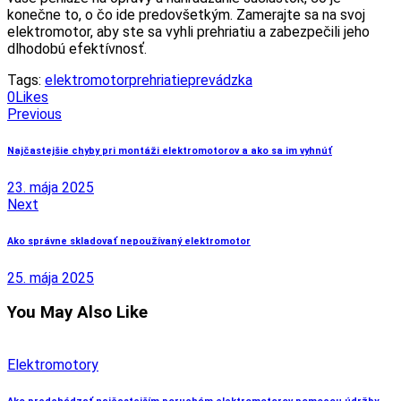
konečne to, o čo ide predovšetkým. Zamerajte sa na svoj
elektromotor, aby ste sa vyhli prehriatiu a zabezpečili jeho
dlhodobú efektívnosť.
Tags:
elektromotor
prehriatie
prevádzka
0
Likes
Navigácia
Previous
v
Najčastejšie chyby pri montáži elektromotorov a ako sa im vyhnúť
článku
23. mája 2025
Next
Ako správne skladovať nepoužívaný elektromotor
25. mája 2025
You May Also Like
Elektromotory