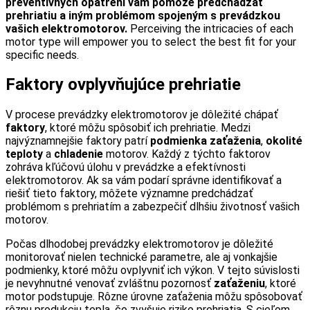
preventívnych opatrení vám pomôže predchádzať
prehriatiu a iným problémom spojeným s prevádzkou
vašich elektromotorov.
Perceiving the intricacies of each
motor type will empower you to select the best fit for your
specific needs.
Faktory ovplyvňujúce prehriatie
V procese prevádzky elektromotorov je dôležité chápať
faktory
, ktoré môžu spôsobiť ich prehriatie. Medzi
najvýznamnejšie faktory patrí
podmienka zaťaženia
,
okolité
teploty
a
chladenie
motorov. Každý z týchto faktorov
zohráva kľúčovú úlohu v prevádzke a efektívnosti
elektromotorov. Ak sa vám podarí správne identifikovať a
riešiť tieto faktory, môžete významne predchádzať
problémom s prehriatím a zabezpečiť dlhšiu životnosť vašich
motorov.
Počas dlhodobej prevádzky elektromotorov je dôležité
monitorovať nielen technické parametre, ale aj vonkajšie
podmienky, ktoré môžu ovplyvniť ich výkon. V tejto súvislosti
je nevyhnutné venovať zvláštnu pozornosť
zaťaženiu
, ktoré
motor podstupuje. Rôzne úrovne zaťaženia môžu spôsobovať
rôznu produkciu tepla, čo zvyšuje riziko prehriatia. S cieľom