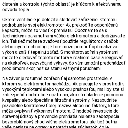
čistenie a kontrola týchto oblastí, je kľúčom k efektívnemu
odvodu tepla.
Okrem ventilácie je dôležité sledovať zaťaženie, ktorému
podrobujete svoj elektromotor. Ak prekročíte odporúčanú
kapacitu, môže to viesť k prehriatiu. Oboznámte sa s
technickými parametrami vášho elektromotora a dodržiavajte
ich. Taktiež môžete zvažovať použitie regulátorov otáčok
alebo iných technológií, ktoré môžu pomôcť optimalizovať
výkon a znížiť tepelnú záťaž. S monitorovacími systémami
môžete sledovať teplotu motora v reálnom čase a reagovať
na akékoľvek nezvyčajné výkyvy, čo vám umožní predchádzať
problémom skôr, než sa stanú vážnymi poruchami.
Na záver je rozumné zohľadniť aj samotné prostredie, v
ktorom sa elektromotor nachádza. Ak pracujete v prostredí s
vysokými teplotami alebo vysokou prašnosťou, mali by ste si
zabezpečiť dodatočné opatrenia, ako sú chladenie pomocou
kvapaliny alebo špeciálne filtračné systémy. Nezabudnite
pravidelne kontrolovať olej, mazivá alebo iné faktory, ktoré
môžu ovplyvniť výkonnosť motora. Dlhodobé investície do
správnej údržby a prevencie prehriatia nielenže zabezpečia
bezproblémový chod vášho elektromotora, ale tiež šetria
vaše peniaze na opravy a nahrádzanie súčiastok, čo je