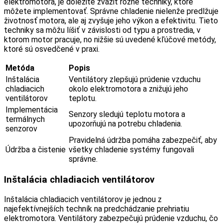
elektromotora, je dôležité zvážiť rôzne techniky, ktoré
môžete implementovať. Správne chladenie nielenže predlžuje
životnosť motora, ale aj zvyšuje jeho výkon a efektivitu. Tieto
techniky sa môžu líšiť v závislosti od typu a prostredia, v
ktorom motor pracuje, no nižšie sú uvedené kľúčové metódy,
ktoré sú osvedčené v praxi.
Metóda
Popis
Inštalácia
Ventilátory zlepšujú prúdenie vzduchu
chladiacich
okolo elektromotora a znižujú jeho
ventilátorov
teplotu.
Implementácia
Senzory sledujú teplotu motora a
termálnych
upozorňujú na potrebu chladenia.
senzorov
Pravidelná údržba pomáha zabezpečiť, aby
Údržba a čistenie
všetky chladenie systémy fungovali
správne.
Inštalácia chladiacich ventilátorov
Inštalácia chladiacich ventilátorov je jednou z
najefektívnejších techník na predchádzanie prehriatiu
elektromotora. Ventilátory zabezpečujú prúdenie vzduchu, čo