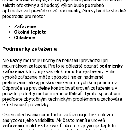
zaistiť efektívny a dlhodobý výkon bude potrebné
optimalizovať prevádzkové podmienky, čím vytvoríte vhodné
prostredie pre motor.
Zaťaženie
Okolná teplota
Chladenie
Podmienky zaťaženia
Nie každý motor je určený na neustálu prevádzku pri
maximálnom zaťažení. Preto je dôležité poznať
podmienky
zaťaženia
, ktorým je váš elektromotor vystavený. Príliš
vysoké zaťaženie môže spôsobiť nielen nadmerné
prehrievanie, ale aj poškodenie vnútorných komponentov.
Odporúča sa pravidelne kontrolovať úroveň zaťaženia a v
prípade potreby motor mierne odľahčiť. Týmto spôsobom
predídete zbytočným technickým problémom a zachováte
efektívnosť prevádzky.
Okrem sledovania samotného zaťaženia je tiež dôležité
analyzovať jeho variabilitu. Ak často meníte úroveň
zaťaženia
, mali by ste zvážiť, ako to ovplyvňuje teplotu