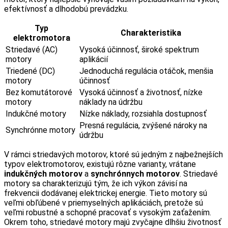
efektívnosť a dlhodobú prevádzku.
Typ
Charakteristika
elektromotora
Striedavé (AC)
Vysoká účinnosť, široké spektrum
motory
aplikácií
Triedené (DC)
Jednoduchá regulácia otáčok, menšia
motory
účinnosť
Bez komutátorové
Vysoká účinnosť a životnosť, nízke
motory
náklady na údržbu
Indukčné motory
Nízke náklady, rozsiahla dostupnosť
Presná regulácia, zvýšené nároky na
Synchrónne motory
údržbu
V rámci striedavých motorov, ktoré sú jedným z najbežnejších
typov elektromotorov, existujú rôzne varianty, vrátane
indukčných motorov
a
synchrónnych motorov
. Striedavé
motory sa charakterizujú tým, že ich výkon závisí na
frekvencii dodávanej elektrickej energie. Tieto motory sú
veľmi obľúbené v priemyselných aplikáciách, pretože sú
veľmi robustné a schopné pracovať s vysokým zaťažením.
Okrem toho, striedavé motory majú zvyčajne dlhšiu životnosť