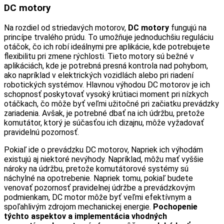
DC motory
Na rozdiel od striedavých motorov,
DC motory
fungujú na
princípe trvalého prúdu. To umožňuje jednoduchšiu reguláciu
otáčok, čo ich robí ideálnymi pre aplikácie, kde potrebujete
flexibilitu pri zmene rýchlosti. Tieto motory sú bežné v
aplikáciách, kde je potrebná presná kontrola nad pohybom,
ako napríklad v elektrických vozidlách alebo pri riadení
robotických systémov. Hlavnou výhodou DC motorov je ich
schopnosť poskytovať vysoký krútiaci moment pri nízkych
otáčkach, čo môže byť veľmi užitočné pri začiatku prevádzky
zariadenia. Avšak, je potrebné dbať na ich údržbu, pretože
komutátor, ktorý je súčasťou ich dizajnu, môže vyžadovať
pravidelnú pozornosť.
Pokiaľ ide o prevádzku DC motorov, Napriek ich výhodám
existujú aj niektoré nevýhody. Napríklad, môžu mať vyššie
nároky na údržbu, pretože komutátorové systémy sú
náchylné na opotrebenie. Napriek tomu, pokiaľ budete
venovať pozornosť pravidelnej údržbe a prevádzkovým
podmienkam, DC motor môže byť veľmi efektívnym a
spoľahlivým zdrojom mechanickej energie.
Pochopenie
týchto aspektov a implementácia vhodných