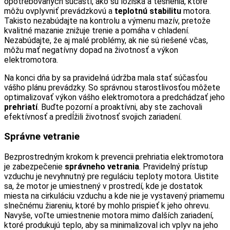
opotrebovaných súčastí, ako sú ložiská a tesnenia, ktoré
môžu ovplyvniť prevádzkovú a
teplotnú stabilitu
motora.
Takisto nezabúdajte na kontrolu a výmenu mazív, pretože
kvalitné mazanie znižuje trenie a pomáha v chladení.
Nezabúdajte, že aj malé problémy, ak nie sú riešené včas,
môžu mať negatívny dopad na životnosť a výkon
elektromotora.
Na konci dňa by sa pravidelná údržba mala stať súčasťou
vášho plánu prevádzky. So správnou starostlivosťou môžete
optimalizovať výkon vášho elektromotora a predchádzať jeho
prehriatí
. Buďte pozorní a proaktívni, aby ste zachovali
efektívnosť a predĺžili životnosť svojich zariadení.
Správne vetranie
Bezprostredným krokom k prevencii prehriatia elektromotora
je zabezpečenie
správneho vetrania
. Pravidelný prístup
vzduchu je nevyhnutný pre reguláciu teploty motora. Uistite
sa, že motor je umiestnený v prostredí, kde je dostatok
miesta na cirkuláciu vzduchu a kde nie je vystavený priamemu
slnečnému žiareniu, ktoré by mohlo prispieť k jeho ohrevu.
Navyše, voľte umiestnenie motora mimo ďalších zariadení,
ktoré produkujú teplo, aby sa minimalizoval ich vplyv na jeho