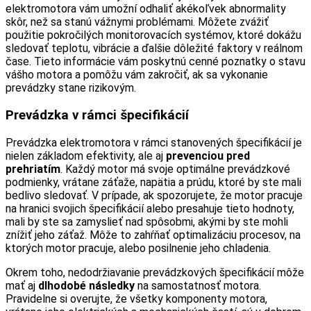
elektromotora vám umožní odhaliť akékoľvek abnormality
skôr, než sa stanú vážnymi problémami. Môžete zvážiť
použitie pokročilých monitorovacích systémov, ktoré dokážu
sledovať teplotu, vibrácie a ďalšie dôležité faktory v reálnom
čase. Tieto informácie vám poskytnú cenné poznatky o stavu
vášho motora a pomôžu vám zakročiť, ak sa vykonanie
prevádzky stane rizikovým.
Prevádzka v rámci špecifikácií
Prevádzka elektromotora v rámci stanovených špecifikácií je
nielen základom efektivity, ale aj
prevenciou pred
prehriatím
. Každý motor má svoje optimálne prevádzkové
podmienky, vrátane záťaže, napätia a prúdu, ktoré by ste mali
bedlivo sledovať. V prípade, ak spozorujete, že motor pracuje
na hranici svojich špecifikácií alebo presahuje tieto hodnoty,
mali by ste sa zamyslieť nad spôsobmi, akými by ste mohli
znížiť jeho záťaž. Môže to zahŕňať optimalizáciu procesov, na
ktorých motor pracuje, alebo posilnenie jeho chladenia.
Okrem toho, nedodržiavanie prevádzkových špecifikácií môže
mať aj
dlhodobé následky
na samostatnosť motora.
Pravidelne si overujte, že všetky komponenty motora,