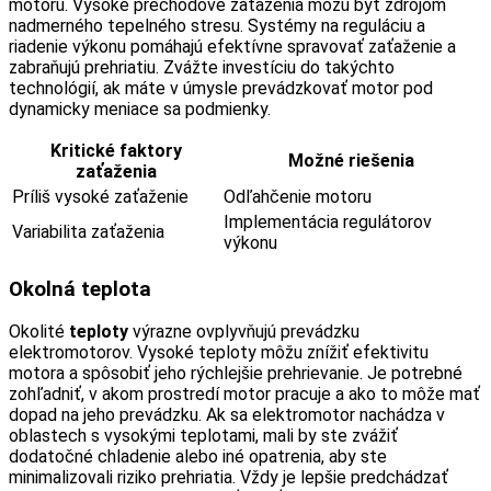
motoru. Vysoké prechodové zaťaženia môžu byť zdrojom
nadmerného tepelného stresu. Systémy na reguláciu a
riadenie výkonu pomáhajú efektívne spravovať zaťaženie a
zabraňujú prehriatiu. Zvážte investíciu do takýchto
technológií, ak máte v úmysle prevádzkovať motor pod
dynamicky meniace sa podmienky.
Kritické faktory
Možné riešenia
zaťaženia
Príliš vysoké zaťaženie
Odľahčenie motoru
Implementácia regulátorov
Variabilita zaťaženia
výkonu
Okolná teplota
Okolité
teploty
výrazne ovplyvňujú prevádzku
elektromotorov. Vysoké teploty môžu znížiť efektivitu
motora a spôsobiť jeho rýchlejšie prehrievanie. Je potrebné
zohľadniť, v akom prostredí motor pracuje a ako to môže mať
dopad na jeho prevádzku. Ak sa elektromotor nachádza v
oblastech s vysokými teplotami, mali by ste zvážiť
dodatočné chladenie alebo iné opatrenia, aby ste
minimalizovali riziko prehriatia. Vždy je lepšie predchádzať