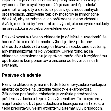
teploty, čo je obzvlášť dôležité pre aplikácie s vysokým
výkonom. Tieto systémy umožňujú nastaviť špecifické
parametre teploty a často sa používajú v industriálnych
prostrediach. Znižovanie teploty motorov je mimoriadne
dôležité, aby sa zabránilo ich poškodeniu alebo zlyhaniu.
Avšak, musíte si byť vedomí aj nevýhod, ako sú vyššie náklady
na prevádzku a potreba pravidelnej údržby.
Pri zvažovaní aktívneho chladenia je dôležité si uvedomiť, že
hoci má túto metódu mnoho výhod, je tiež potrebné
starostlivo sledovať a diagnostikovať, zaočkované systémy,
aby minimalizovali riziko výpadkov. Okrem toho, ak sa
chladenie neimplementuje správne, môže dôjsť k zvýšenému
opotrebeniu komponentov a zníženiu celkovej účinnosti
systému.
Pasívne chladenie
Pasívne chladenie je iná metóda, ktorá nevyžaduje vonkajšie
energické zdroje na udržanie teploty elektromotora.
Základom pasívneho chladenia je využitie prirodzeného
prúdenia vzduchu a tepelných výmenníkov. Tieto systémy
majú tendenciu byť jednoduchšie a lacnejšie na inštaláciu, a
teda predstavujú veľmi atraktívnu alternatívu v prípadoch,