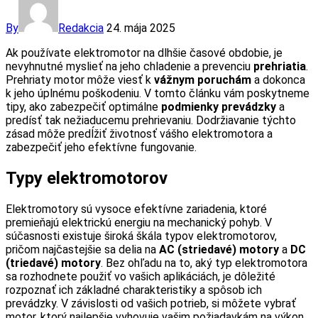
By
Redakcia
24. mája 2025
Ak používate elektromotor na dlhšie časové obdobie, je
nevyhnutné myslieť na jeho chladenie a prevenciu
prehriatia
.
Prehriaty motor môže viesť k
vážnym poruchám
a dokonca
k jeho úplnému poškodeniu. V tomto článku vám poskytneme
tipy, ako zabezpečiť optimálne
podmienky prevádzky
a
predísť tak nežiaducemu prehrievaniu. Dodržiavanie týchto
zásad môže predĺžiť životnosť vášho elektromotora a
zabezpečiť jeho efektívne fungovanie.
Typy elektromotorov
Elektromotory sú vysoce efektívne zariadenia, ktoré
premieňajú elektrickú energiu na mechanický pohyb. V
súčasnosti existuje široká škála typov elektromotorov,
pričom najčastejšie sa delia na
AC (striedavé) motory
a
DC
(triedavé) motory
. Bez ohľadu na to, aký typ elektromotora
sa rozhodnete použiť vo vašich aplikáciách, je dôležité
rozpoznať ich základné charakteristiky a spôsob ich
prevádzky. V závislosti od vašich potrieb, si môžete vybrať
motor, ktorý najlepšie vyhovuje vašim požiadavkám na výkon,