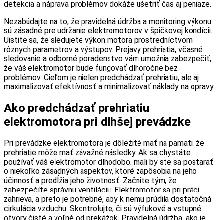
detekcia a náprava problémov dokáže ušetriť čas aj peniaze.
Nezabúdajte na to, že pravidelná údržba a monitoring výkonu
sú zásadné pre udržanie elektromotorov v špičkovej kondícii.
Uistite sa, že sledujete výkon motora prostredníctvom
rôznych parametrov a výstupov. Prejavy prehriatia, včasné
sledovanie a odborné poradenstvo vám umožnia zabezpečiť,
že váš elektromotor bude fungovať dlhoročne bez
problémov. Cieľom je nielen predchádzať prehriatiu, ale aj
maximalizovať efektívnosť a minimalizovať náklady na opravy.
Ako predchádzať prehriatiu
elektromotora pri dlhšej prevádzke
Pri prevádzke elektromotora je dôležité mať na pamäti, že
prehriatie môže mať závažné následky. Ak sa chystáte
používať váš elektromotor dlhodobo, mali by ste sa postarať
o niekoľko zásadných aspektov, ktoré zapôsobia na jeho
účinnosť a predĺžia jeho životnosť. Začnite tým, že
zabezpečíte správnu ventiláciu. Elektromotor sa pri práci
zahrieva, a preto je potrebné, aby k nemu prúdila dostatočná
cirkulácia vzduchu. Skontrolujte, či sú výfukové a vstupné
otvory čisté a voľné od prekážok. Pravidelná údržba, ako je