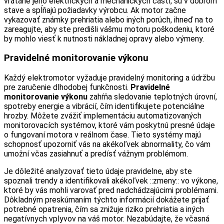
vrátane jeho elektrických a mechanických častí, sú v dobrom
stave a spĺňajú požiadavky výrobcu. Ak motor začne
vykazovať známky prehriatia alebo iných porúch, ihneď na to
zareagujte, aby ste predišli vášmu motoru poškodeniu, ktoré
by mohlo viesť k nutnosti nákladnej opravy alebo výmeny.
Pravidelné monitorovanie výkonu
Každý elektromotor vyžaduje pravidelný monitoring a údržbu
pre zaručenie dlhodobej funkčnosti.
Pravidelné
monitorovanie výkonu
zahŕňa sledovanie teplotných úrovní,
spotreby energie a vibrácií, čím identifikujete potenciálne
hrozby. Môžete zvážiť implementáciu automatizovaných
monitorovacích systémov, ktoré vám poskytnú presné údaje
o fungovaní motora v reálnom čase. Tieto systémy majú
schopnosť upozorniť vás na akékoľvek abnormality, čo vám
umožní včas zasiahnuť a predísť vážnym problémom.
Je dôležité analyzovať tieto údaje pravidelne, aby ste
spoznali trendy a identifikovali akékoľvek ::zmeny:: vo výkone,
ktoré by vás mohli varovať pred nadchádzajúcimi problémami.
Dôkladným preskúmaním týchto informácií dokážete prijať
potrebné opatrenia, čím sa znižuje riziko prehriatia a iných
negatívnych vplyvov na váš motor. Nezabúdajte, že včasná