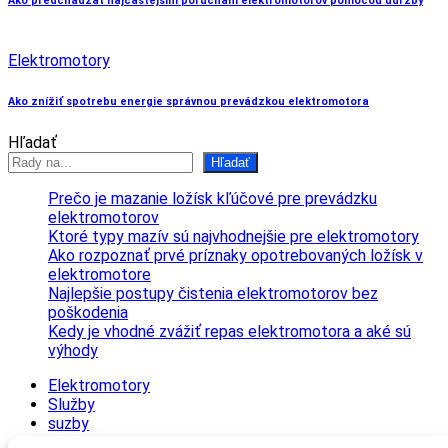
Ako predchádzať najčastejším poruchám elektromotorov pomocou údržby
Elektromotory
Ako znížiť spotrebu energie správnou prevádzkou elektromotora
Hľadať
Hľadať
Prečo je mazanie ložísk kľúčové pre prevádzku
elektromotorov
Ktoré typy mazív sú najvhodnejšie pre elektromotory
Ako rozpoznať prvé príznaky opotrebovaných ložísk v
elektromotore
Najlepšie postupy čistenia elektromotorov bez
poškodenia
Kedy je vhodné zvážiť repas elektromotora a aké sú
výhody
Elektromotory
Služby
suzby
Technológie