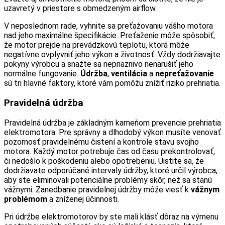
uzavretý v priestore s obmedzeným airflow.
V neposlednom rade, vyhnite sa preťažovaniu vášho motora
nad jeho maximálne špecifikácie. Preťaženie môže spôsobiť,
že motor prejde na prevádzkovú teplotu, ktorá môže
negatívne ovplyvniť jeho výkon a životnosť. Vždy dodržiavajte
pokyny výrobcu a snažte sa nepriaznivo nenarušiť jeho
normálne fungovanie.
Údržba
,
ventilácia
a
nepreťažovanie
sú tri hlavné faktory, ktoré vám pomôžu znížiť riziko prehriatia.
Pravidelná údržba
Pravidelná údržba je základným kameňom prevencie prehriatia
elektromotora. Pre správny a dlhodobý výkon musíte venovať
pozornosť pravidelnému čistení a kontrole stavu svojho
motora. Každý motor potrebuje čas od času prekontrolovať,
či nedošlo k poškodeniu alebo opotrebeniu. Uistite sa, že
dodržiavate odporúčané intervaly údržby, ktoré určil výrobca,
aby ste eliminovali potenciálne problémy skôr, než sa stanú
vážnymi. Zanedbanie pravidelnej údržby môže viesť k
vážnym
problémom
a zníženej účinnosti.
Pri údržbe elektromotorov by ste mali klásť dôraz na výmenu