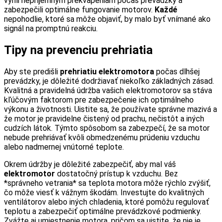
vyhli nepríjemným prekvapeniam počas prevádzky a
zabezpečili optimálne fungovanie motorov.
Každé
nepohodlie, ktoré sa môže objaviť, by malo byť vnímané ako
signál na promptnú reakciu.
Tipy na prevenciu prehriatia
Aby ste predišli
prehriatiu elektromotora
počas dlhšej
prevádzky, je dôležité dodržiavať niekoľko základných zásad.
Kvalitná a pravidelná údržba vašich elektromotorov sa stáva
kľúčovým faktorom pre zabezpečenie ich optimálneho
výkonu a životnosti. Uistite sa, že používate správne mazivá a
že motor je pravidelne čistený od prachu, nečistôt a iných
cudzích látok. Týmto spôsobom sa zabezpečí, že sa motor
nebude prehriávať kvôli obmedzenému prúdeniu vzduchu
alebo nadmernej vnútorné teplote.
Okrem údržby je dôležité zabezpečiť, aby mal váš
elektromotor
dostatočný prístup k vzduchu. Bez
*správneho vetrania* sa teplota motora môže rýchlo zvýšiť,
čo môže viesť k vážnym škodám. Investujte do kvalitných
ventilátorov alebo iných chladenia, ktoré pomôžu regulovať
teplotu a zabezpečiť optimálne prevádzkové podmienky.
Zvážte aj umiestnenie motora, pričom sa uistite, že nie je