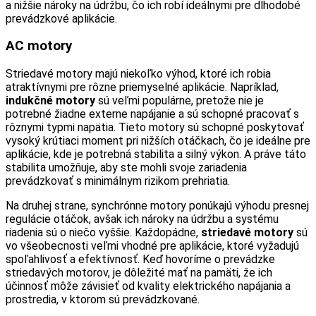
a nižšie nároky na údržbu, čo ich robí ideálnymi pre dlhodobé
prevádzkové aplikácie.
AC motory
Striedavé motory majú niekoľko výhod, ktoré ich robia
atraktívnymi pre rôzne priemyselné aplikácie. Napríklad,
indukčné motory
sú veľmi populárne, pretože nie je
potrebné žiadne externe napájanie a sú schopné pracovať s
rôznymi typmi napätia. Tieto motory sú schopné poskytovať
vysoký krútiaci moment pri nižších otáčkach, čo je ideálne pre
aplikácie, kde je potrebná stabilita a silný výkon. A práve táto
stabilita umožňuje, aby ste mohli svoje zariadenia
prevádzkovať s minimálnym rizikom prehriatia.
Na druhej strane, synchrónne motory ponúkajú výhodu presnej
regulácie otáčok, avšak ich nároky na údržbu a systému
riadenia sú o niečo vyššie. Každopádne,
striedavé motory
sú
vo všeobecnosti veľmi vhodné pre aplikácie, ktoré vyžadujú
spoľahlivosť a efektívnosť. Keď hovoríme o prevádzke
striedavých motorov, je dôležité mať na pamäti, že ich
účinnosť môže závisieť od kvality elektrického napájania a
prostredia, v ktorom sú prevádzkované.