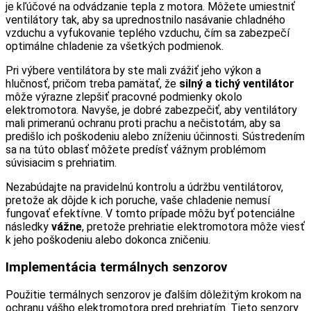
je kľúčové na odvádzanie tepla z motora. Môžete umiestniť
ventilátory tak, aby sa uprednostnilo nasávanie chladného
vzduchu a vyfukovanie teplého vzduchu, čím sa zabezpečí
optimálne chladenie za všetkých podmienok.
Pri výbere ventilátora by ste mali zvážiť jeho výkon a
hlučnosť, pričom treba pamätať, že
silný a tichý ventilátor
môže výrazne zlepšiť pracovné podmienky okolo
elektromotora. Navyše, je dobré zabezpečiť, aby ventilátory
mali primeranú ochranu proti prachu a nečistotám, aby sa
predišlo ich poškodeniu alebo zníženiu účinnosti. Sústredením
sa na túto oblasť môžete predísť vážnym problémom
súvisiacim s prehriatim.
Nezabúdajte na pravidelnú kontrolu a údržbu ventilátorov,
pretože ak dôjde k ich poruche, vaše chladenie nemusí
fungovať efektívne. V tomto prípade môžu byť potenciálne
následky
vážne
, pretože prehriatie elektromotora môže viesť
k jeho poškodeniu alebo dokonca zničeniu.
Implementácia termálnych senzorov
Použitie termálnych senzorov je ďalším dôležitým krokom na
ochranu vášho elektromotora pred prehriatím. Tieto senzory