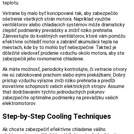
teplotu.
Vetranie by malo byť koncipované tak, aby zabezpečilo
ošetrenie všetkých strán motora. Napríklad využitie
ventilátorov alebo chladiacich systémov môže dramaticky
zlepšiť podmienky prevádzky a znížiť riziko prehriatia.
Záinvestujte do kvalitných ventilátorov, ktoré vám pomôžu
efektívne ochladiť motor a zabrániť akumulácii tepla na
miestach, kde by to mohlo byť nebezpečné. Taktiež je
dôležité sledovať prúdenie vzduchu okolo motora, aby ste
zabezpečili jeho rovnomerné chladenie.
Ak máte možnosť, periodicky kontrolujte, či vetracie otvory
nie sú zablokované prachom alebo inými prekážkami. Dobrý
prístup vzduchu výrazne zníži riziko prehriatia a predĺži
inovatívne schopnosti vašich elektrických strojov. Assume
that dodržiavaním týchto jednoduchých pokynov
zabezpečíte optimálne podmienky na prevádzku vašich
elektromotorov.
Step-by-Step Cooling Techniques
Ak chcete zabezpečiť efektívne chladenie vášho