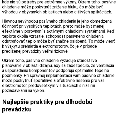
kde nie sú potreby pre extrémne výkony. Okrem toho, pasívne
chladenie môže poskytnúť zniženie hluku, čo môže byť
výhodou v obývaných oblastiach alebo citlivých aplikáciách.
Hlavnou nevýhodou pasívneho chladenia je jeho obmedzená
účinnosť pri vysokých teplotách, preto môže byť menej
efektívne v porovnaní s aktívnymi chladicimi systémami. Keď
teplota okolia vzrastie, schopnosť pasívneho chladenia
odstraňovať teplo môže byť značne oslabená. To môže viesť
k výskytu prehriatia elektromotorov, čo je v prípade
predĺženej prevádzky veľmi rizikové.
Okrem toho, pasívne chladenie vyžaduje starostlivé
plánovanie v oblasti dizajnu, aby sa zabezpečilo, že ventilácia
a usporiadanie komponentov podporujú optimálne tepelné
podmienky. Pri správnej implementácii vám pasívne chladenie
môže poskytnúť spoľahlivé a efektívne riešenie pre váš
elektromotor, predovšetkým v situáciách s nižšími
požiadavkami na výkon.
Najlepšie praktiky pre dlhodobú
prevádzku