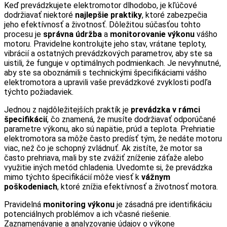
Keď prevádzkujete elektromotor dlhodobo, je kľúčové
dodržiavať niektoré
najlepšie praktiky
, ktoré zabezpečia
jeho efektívnosť a životnosť. Dôležitou súčasťou tohto
procesu je
správna údržba
a
monitorovanie výkonu
vášho
motoru. Pravidelne kontrolujte jeho stav, vrátane teploty,
vibrácií a ostatných prevádzkových parametrov, aby ste sa
uistili, že funguje v optimálnych podmienkach. Je nevyhnutné,
aby ste sa oboznámili s technickými špecifikáciami vášho
elektromotora a upravili vaše prevádzkové zvyklosti podľa
týchto požiadaviek.
Jednou z najdôležitejších praktík je
prevádzka v rámci
špecifikácií
, čo znamená, že musíte dodržiavať odporúčané
parametre výkonu, ako sú napätie, prúd a teplota. Prehriatie
elektromotora sa môže často predísť tým, že nedáte motoru
viac, než čo je schopný zvládnuť. Ak zistíte, že motor sa
často prehriava, mali by ste zvážiť zníženie záťaže alebo
využitie iných metód chladenia. Uvedomte si, že prevádzka
mimo týchto špecifikácií môže viesť k
vážnym
poškodeniach
, ktoré znížia efektívnosť a životnosť motora.
Pravidelná
monitoring výkonu
je zásadná pre identifikáciu
potenciálnych problémov a ich včasné riešenie.
Zaznamenávanie a analyzovanie údajov o výkone