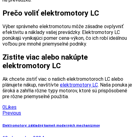
Prečo voliť elektromotory LC
Výber správneho elektromotoru môže zásadne ovplyvniť
efektivitu a náklady vašej prevádzky. Elektromotory LC
ponúkajú vynikajúci pomer cena-výkon, čo ich robí ideálnou
voľbou pre mnohé priemyselné podniky.
Zistite viac alebo nakúpte
elektromotory LC
Ak chcete zistiť viac o našich elektromotoroch LC alebo
plánujete nákup, navštívte
elektromotory LC
. Naša ponuka je
široká a zahŕňa rôzne typy motorov, ktoré sú prispôsobené
pre rôzne priemyselné použitia.
0
Likes
Navigácia
Previous
v
Elektromotory: základný kameň moderných mechanizmov
článku