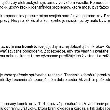
nej údržby elektrických systémov vo vašom vozidle. Pomocou mu
ng>kľúčový krok k identifikácii problémov, ktoré môžu byť ťažko 
 z komponentov pracuje mimo svojich normálnych parametrov.
Pra
pravy. Navyše, ak zistíte, že napätie je nižšie, než by malo byť, 
ute,
ochrana konektorov
je jedným z najdôležitejších krokov.
ať závažné poškodenia. Zabezpečte, aby ste vlastnili kvalitné t
na ochrana konektorov významne predlžuje ich životnosť a znižu
je zabezpečenie správneho tesnenia. Tesnenia zabraňujú prenikan
e všetky tesnenia sú neporušené a dobre sedia. Ak zistíte poškod
chrany konektorov. Tieto mazivá pomáhajú znižovať trenie pri pri
ochrannú vrstvičku, ktorá bráni oxidácii a korózii, a tak zabezp