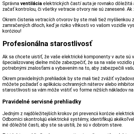
Správna
ventilácia
elektrických častí auta je rovnako dôležit
začať kontrolou, či všetky vetracie otvory nie sú zanesené. Ak 
Okrem čistenia vetracích otvorov by ste mali tiež myšlienkou 
zamračených dňoch, keď je riziko vlhkosti vo vašom vozidle v
koróziou!
Profesionálna starostlivosť
Ak sa chcete uistiť, že vaše elektrické komponenty v aute sú v
špecializovanej dielne môže zabezpečiť, že sa na vaše vozidlo 
potrebnými znalosťami a vybavením na to, aby zabezpečili vašu 
Okrem pravidelných prehliadok by ste mali tiež zvážiť vyžadova
môžete požiadať o aplikáciu ochranných náterov alebo inhibito
starostlivosti sa vám môže vrátiť vo forme nižších nákladov na 
Pravidelné servisné prehliadky
Jedným z najdôležitejších krokov pri prevencii korózie elektri
Odborníci skontrolujú elektrické systémy, identifikujú akékoľ
iné dôležité časti, aby ste sa uistili, že sú v dobrom stave.