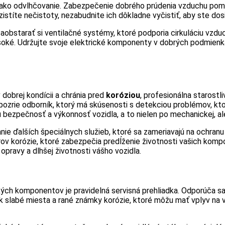
á ako odvlhčovanie. Zabezpečenie dobrého prúdenia vzduchu pomá
zistíte nečistoty, nezabudnite ich dôkladne vyčistiť, aby ste dos
zaobstarať si ventilačné systémy, ktoré podporia cirkuláciu vzd
ysoké. Udržujte svoje elektrické komponenty v dobrých podmien
 dobrej kondícii a chránia pred
koróziou
, profesionálna starost
pozrie odborník, ktorý má skúsenosti s detekciou problémov, ktor
bezpečnosť a výkonnosť vozidla, a to nielen po mechanickej, ale 
nie ďalších špeciálnych služieb, ktoré sa zameriavajú na ochran
rov korózie, ktoré zabezpečia predĺženie životnosti vašich kompo
opravy a dlhšej životnosti vášho vozidla.
ckých komponentov je pravidelná servisná prehliadka. Odporúča sa
vek slabé miesta a rané známky korózie, ktoré môžu mať vplyv na