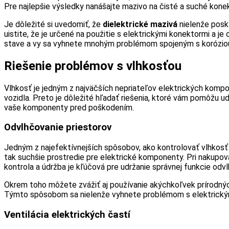
Pre najlepšie výsledky nanášajte mazivo na čisté a suché kon
Je dôležité si uvedomiť, že
dielektrické mazivá
nielenže posky
uistite, že je určené na použitie s elektrickými konektormi a
stave a vy sa vyhnete mnohým problémom spojeným s korózio
Riešenie problémov s vlhkosťou
Vlhkosť je jedným z najväčších nepriateľov elektrických kom
vozidla. Preto je dôležité hľadať riešenia, ktoré vám pomôžu 
vaše komponenty pred poškodením.
Odvlhčovanie priestorov
Jedným z najefektívnejších spôsobov, ako kontrolovať vlhkosť
tak suchšie prostredie pre elektrické komponenty. Pri nakupov
kontrola a údržba je kľúčová pre udržanie správnej funkcie odv
Okrem toho môžete zvážiť aj používanie akýchkoľvek prírodných
Týmto spôsobom sa nielenže vyhnete problémom s elektrickými
Ventilácia elektrických častí