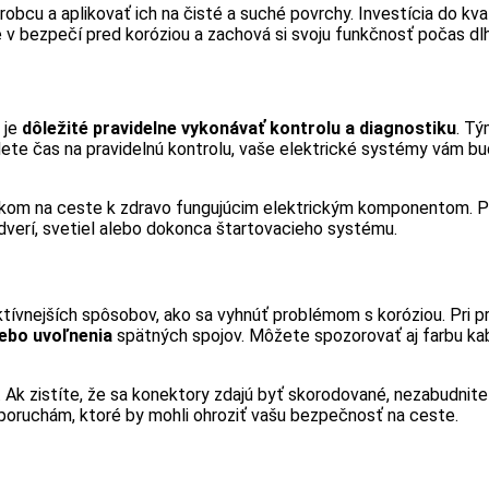
robcu a aplikovať ich na čisté a suché povrchy. Investícia do kva
 v bezpečí pred koróziou a zachová si svoju funkčnosť počas dl
 je
dôležité pravidelne vykonávať kontrolu a diagnostiku
. T
dete čas na pravidelnú kontrolu, vaše elektrické systémy vám budú
rokom na ceste k zdravo fungujúcim elektrickým komponentom. Pr
 dverí, svetiel alebo dokonca štartovacieho systému.
ktívnejších spôsobov, ako sa vyhnúť problémom s koróziou. Pri p
lebo uvoľnenia
spätných spojov. Môžete spozorovať aj farbu kabe
 Ak zistíte, že sa konektory zdajú byť skorodované, nezabudnite 
poruchám, ktoré by mohli ohroziť vašu bezpečnosť na ceste.