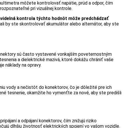
ltimetra môžete kontrolovať napätie, prúd a odpor, čím
rozpoznateľné pri vizuálnej kontrole.
videlná kontrola týchto hodnôt môže predchádzať
mali by ste skontrolovať akumulátor alebo alternátor, aby ste
 Konektory sú často vystavené vonkajším poveternostným
esnenia a dielektrické mazivá, ktoré dokážu chrániť vaše
je náklady na opravy.
iu vody a nečistôt do konektorov, čo je dôležité pre ich
ené tesnenie, okamžite ho vymenťte za nové, aby ste predišli
pájaní a odpájaní konektorov, čím znižujú riziko
ečujú dlhšiu životnosť elektrických spojení vo vašom vozidle.