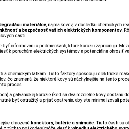
degradácii materiálov
, najmä kovov, v dôsledku chemických reak
nkčnosť a bezpečnosť vašich elektrických komponentov
. R
ilových častí.
byť informovaní o podmienkach, ktoré koróziu zapríčiňujú. Môže 
iesť k poruchám elektrických systémov a potenciálne ohroziť v
ti a chemickým látkam. Tieto faktory spôsobujú elektrické reakci
ov, čo znamená, že niektoré kovy sú náchylnejšie na tento proces
nto proces.
ovoch) a galvanickej korózie (keď sa dva rozdielne kovy dostanú
tné byť ostražitý a prijať opatrenia, aby ste minimalizovali pot
tejšie ohrozené
konektory, batérie a snímače
. Tieto časti sú 
aždé z týchto poškodení môže viesť k
výpadku elektrického sys