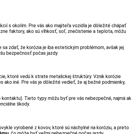
cií s okolím. Pre vás ako majiteľa vozidla je dôležité chápať
ôzne faktory, ako sú vlhkosť, soľ, znečistenie a teplota, môžu
sa zdať, že korózia je iba estetickým problémom, avšak jej
ašu bezpečnosť počas jazdy.
e, ktoré vedú k strate metalickej štruktúry. Vznik korózie
 ako iné. Pre vás je dôležité vedieť, že aj bežné podmienky,
 do kontaktu). Tieto typy môžu byť pre vás nebezpečné, najmä ak
enciálne škody.
obvykle vyrobené z kovov, ktoré sú náchylné na koróziu, a preto
tému
, čo môže byť veľmi nebezpečné počas jazdy.