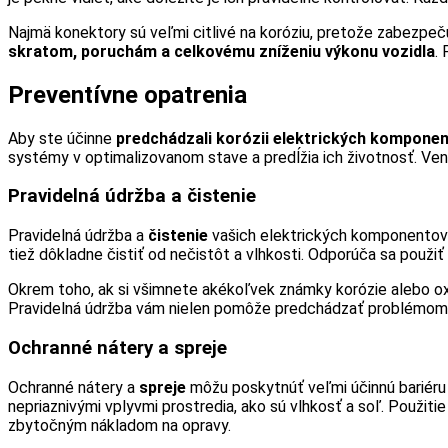
Najmä konektory sú veľmi citlivé na koróziu, pretože zabezpeču
skratom, poruchám a celkovému zníženiu výkonu vozidla
.
Preventívne opatrenia
Aby ste účinne
predchádzali korózii elektrických kompone
systémy v optimalizovanom stave a predĺžia ich životnosť. Ven
Pravidelná údržba a čistenie
Pravidelná údržba a
čistenie
vašich elektrických komponentov je
tiež dôkladne čistiť od nečistôt a vlhkosti. Odporúča sa použiť
Okrem toho, ak si všimnete akékoľvek známky korózie alebo oxid
Pravidelná údržba vám nielen pomôže predchádzať problémom, a
Ochranné nátery a spreje
Ochranné nátery a
spreje
môžu poskytnúť veľmi účinnú bariéru p
nepriaznivými vplyvmi prostredia, ako sú vlhkosť a soľ. Použ
zbytočným nákladom na opravy.