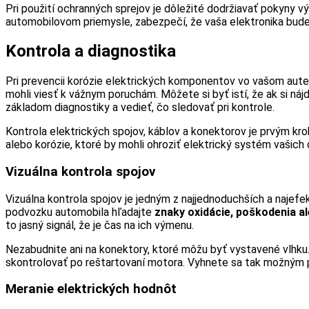
Pri použití ochranných sprejov je dôležité dodržiavať pokyny vý
automobilovom priemysle, zabezpečí, že vaša elektronika bude
Kontrola a diagnostika
Pri prevencii korózie elektrických komponentov vo vašom aute
mohli viesť k vážnym poruchám. Môžete si byť istí, že ak si náj
základom diagnostiky a vedieť, čo sledovať pri kontrole.
Kontrola elektrických spojov, káblov a konektorov je prvým k
alebo korózie, ktoré by mohli ohroziť elektrický systém vašich
Vizuálna kontrola spojov
Vizuálna kontrola spojov je jedným z najjednoduchších a najefe
podvozku automobila hľadajte
znaky oxidácie, poškodenia a
to jasný signál, že je čas na ich výmenu.
Nezabudnite ani na konektory, ktoré môžu byť vystavené vlhku.
skontrolovať po reštartovaní motora. Vyhnete sa tak možným 
Meranie elektrických hodnôt