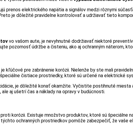
jú prenos elektrického napätia a signálov medzi rôznymi súčasťam
 Preto je dôležité pravidelne kontrolovať a udržiavať tieto kom
ntov
vo vašom aute, je nevyhnutné dodržiavať niektoré preventív
ujte pozornosť údržbe a čisteniu, ako aj ochranným náterom, kt
 kľúčové pre zabránenie korózii. Nielenže by ste mali pravidelne
 špeciálne čistiace prostriedky, ktoré sú určené na elektrické sy
ácie, je dôležité konať okamžite. Vyčistite postihnuté miesta a
le aj ušetrí čas a náklady na opravy v budúcnosti.
roti korózii. Existuje množstvo produktov, ktoré sú špeciálne n
itie týchto ochranných prostriedkov pomôže zabezpečiť, že vaše