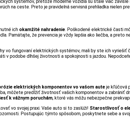
onických systémov, pretože moderné vozidlá sú stále viac závislé
rúch na ceste. Preto je pravidelná servisná prehliadka nielen pre
nutné ich
okamžité nahradenie
. Poškodené elektrické časti m
la. Pamätajte, že prevencia je vždy lepšia ako liečba, a preto 
 vo fungovaní elektrických systémov, mali by ste ich vyriešiť č
ráti v podobe dlhšej životnosti a spokojnosti s jazdou. Nepodc
orózie elektrických komponentov vo vašom aute
je kľúčová 
ržba, môžete predĺžiť životnosť vašich komponentov a zabrániť 
viesť k vážnym poruchám
, ktoré vás môžu nebezpečne prekvapi
ovať vo svojej praxi. Vaše auto si to zaslúži!
Starostlivosť o e
ozornosti. Postupujúc týmto spôsobom, poskytnete sebe a svoji