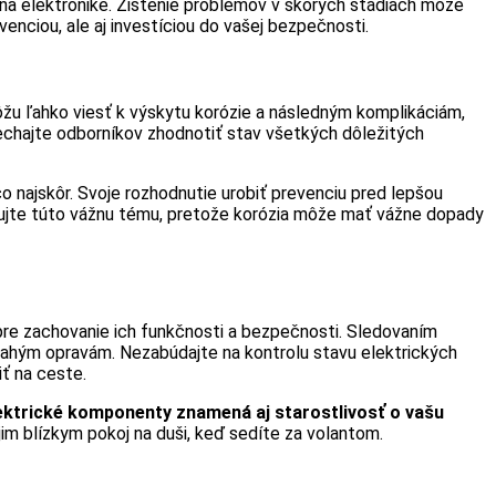
 na elektronike. Zistenie problémov v skorých štádiách môže
venciou, ale aj investíciou do vašej bezpečnosti.
ôžu ľahko viesť k výskytu korózie a následným komplikáciám,
nechajte odborníkov zhodnotiť stav všetkých dôležitých
o najskôr. Svoje rozhodnutie urobiť prevenciu pred lepšou
eňujte túto vážnu tému, pretože korózia môže mať vážne dopady
pre zachovanie ich funkčnosti a bezpečnosti. Sledovaním
drahým opravám. Nezabúdajte na kontrolu stavu elektrických
ť na ceste.
lektrické komponenty znamená aj starostlivosť o vašu
m blízkym pokoj na duši, keď sedíte za volantom.