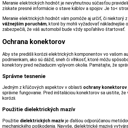
Meranie elektrických hodnôt je nevyhnutnou súčasťou pravidel
získate presné informácie o stave káblov a spojov. Je to< stro
Meranie elektrických hodnôt vám pomôže aj určiť, či niektorý
vážnejším poruchám
, ktoré by mohli vyžadovať nákladnejšie o
zabezpečili, že váš automobil bude vždy spoľahlivo štartovať.
Ochrana konektorov
Aby ste predišli korózii elektrických komponentov vo vašom a
podmienkam, ako sú dážď, sneh či vlhkosť, ktoré môžu spôsobov
konektory pred nežiaducim vplyvom okolia. Pamätajte, že správ
Správne tesnenie
Jedným z kľúčových aspektov v oblasti
ochrany konektorov
správne fungovanie. Pred inštaláciou konektorov sa uistite, ž
korózii.
Použitie dielektrických mazív
Použitie
dielektrických mazív
je ďalšou odporúčanou metódou o
mechanického poškodenia. Navyše, dielektrické mazivá vytvárajú 