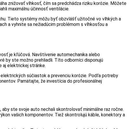
ha znižovať vlhkosť, čím sa predchádza riziku korózie. Môžete
iahli maximálnu účinnosť ventilácie.
uchu. Tieto systémy môžu byť obzvlášť užitočné vo vlhkých a
kach a vyhnite sa nežiadúcim problémom s vlhkosťou a
livosť je kľúčová. Navštívenie automechanika alebo
é by ste možno prehliadli. Títo odborníci disponujú
aj elektrickej stránke.
u elektrických súčiastok a prevenciu korózie. Podľa potreby
nentov. Pamätajte, že investícia do profesionálnej
, aby ste svoje auto nechali skontrolovať minimálne raz ročne.
 výkon vašich komponentov. Tiež skontrolujú káble, konektory a