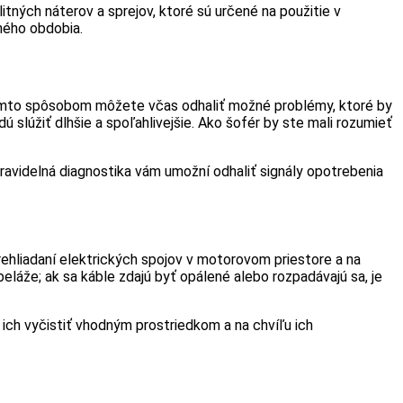
litných náterov a sprejov, ktoré sú určené na použitie v
hého obdobia.
ýmto spôsobom môžete včas odhaliť možné problémy, ktoré by
 slúžiť dlhšie a spoľahlivejšie. Ako šofér by ste mali rozumieť
avidelná diagnostika vám umožní odhaliť signály opotrebenia
rehliadaní elektrických spojov v motorovom priestore a na
láže; ak sa káble zdajú byť opálené alebo rozpadávajú sa, je
ich vyčistiť vhodným prostriedkom a na chvíľu ich