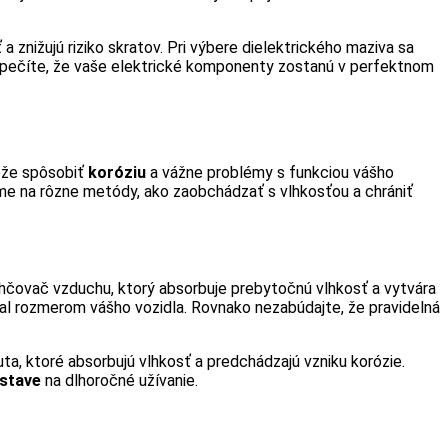
a znižujú riziko skratov. Pri výbere dielektrického maziva sa
abezpečíte, že vaše elektrické komponenty zostanú v perfektnom
ôže spôsobiť
koróziu
a vážne problémy s funkciou vášho
ieme na rôzne metódy, ako zaobchádzať s vlhkosťou a chrániť
hčovač vzduchu, ktorý absorbuje prebytočnú vlhkosť a vytvára
val rozmerom vášho vozidla. Rovnako nezabúdajte, že pravidelná
a, ktoré absorbujú vlhkosť a predchádzajú vzniku korózie.
stave
na dlhoročné užívanie.