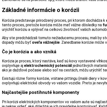
Základné informácie o korózii
Korózia predstavuje prirodzený proces, pri ktorom dochádza k
tento proces, pretože korózia môže mať vážne dôsledky na
fu
urýchliť koróziu a vplývať na celkovú životnosť vašich automob
Aby ste predchádzali tomuto nežiaducemu procesu, mali by ste 
dopady môžu byť
oveľa vážnejšie
. Zanedbanie korózie môže v
Čo je korózia a ako vzniká
Korózia je proces, ktorý nastáva, keď sú kovy vystavené vlhkos
ovplyvňuje aj
elektrochemický potenciál
jednotlivých materiál
ako je dažďové počasie alebo soľ na cestách, môžu urýchliť te
Existujú rôzne formy korózie, vrátane pittingu (malé diery v k
ovplyvňujú elektrické obvody vo vašom vozidle. Preto je nevyhnu
Najčastejšie postihnuté komponenty
Pri korózii elektrických komponentov vo vašom aute sú najčas
je pekne vidieť, aké dôležité je ich pravidelne kontrolovať. K