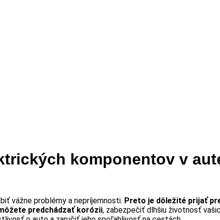
ektrických komponentov v aut
iť vážne problémy a nepríjemnosti.
Preto je dôležité prijať p
môžete predchádzať korózii
, zabezpečiť dlhšiu životnosť vaš
tlivosť o auto a zaručiť jeho spoľahlivosť na cestách.