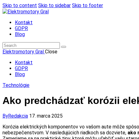
Skip to content
Skip to sidebar
Skip to footer
Kontakt
GDPR
Blog
Elektromotory Gral
Close
Kontakt
GDPR
Blog
Technológie
Ako predchádzať korózii el
By
Redakcia
17. marca 2025
Korózia elektrických komponentov vo vašom aute môže spôsob
nebezpečenstvom. V nasledujúcich riadkoch sa dozviete,
ako 
Zameriame sa na praktické tipy, ktoré môžu uľahčiť vašu staros