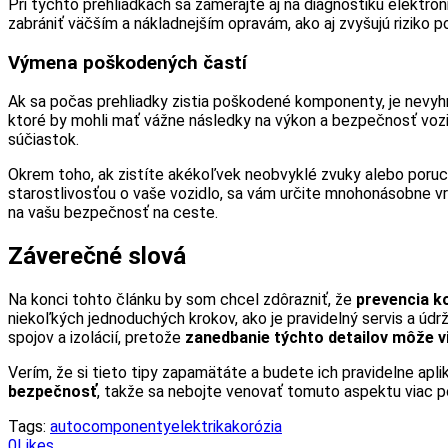
Pri týchto prehliadkach sa zamerajte aj na diagnostiku elektr
zabrániť väčším a nákladnejším opravám, ako aj zvyšujú riziko po
Výmena poškodených častí
Ak sa počas prehliadky zistia poškodené komponenty, je nevyh
ktoré by mohli mať vážne následky na výkon a bezpečnosť vozid
súčiastok.
Okrem toho, ak zistíte akékoľvek neobvyklé zvuky alebo poruchy
starostlivosťou o vaše vozidlo, sa vám určite mnohonásobne v
na vašu bezpečnosť na ceste.
Záverečné slová
Na konci tohto článku by som chcel zdôrazniť, že
prevencia k
niekoľkých jednoduchých krokov, ako je pravidelný servis a úd
spojov a izolácií, pretože
zanedbanie týchto detailov môže 
Verím, že si tieto tipy zapamätáte a budete ich pravidelne aplik
bezpečnosť
, takže sa nebojte venovať tomuto aspektu viac p
Tags:
autocomponenty
elektrika
korózia
0
Likes