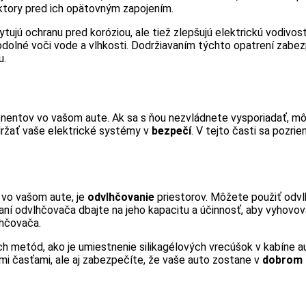
ektory pred ich opätovným zapojením.
tujú ochranu pred koróziou, ale tiež zlepšujú elektrickú vodivosť 
 je odolné voči vode a vlhkosti. Dodržiavaním týchto opatrení z
u.
ponentov vo vašom aute. Ak sa s ňou nezvládnete vysporiadať, m
udržať vaše elektrické systémy v
bezpečí
. V tejto časti sa pozr
 vo vašom aute, je
odvlhčovanie
priestorov. Môžete použiť odvl
aní odvlhčovača dbajte na jeho kapacitu a účinnosť, aby vyhovo
lhčovača.
 metód, ako je umiestnenie silikagélových vrecúšok v kabíne aut
 časťami, ale aj zabezpečíte, že vaše auto zostane v
dobrom 