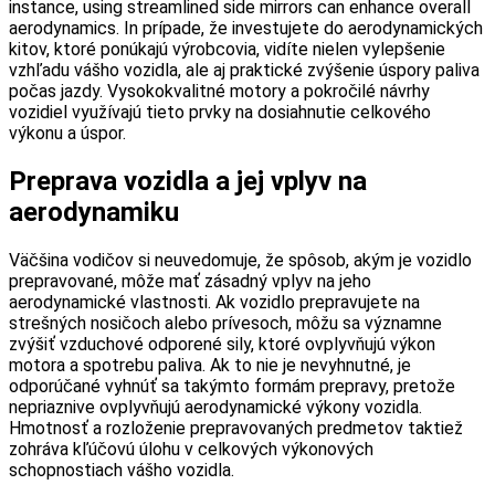
instance, using streamlined side mirrors can enhance overall
aerodynamics. In prípade, že investujete do aerodynamických
kitov, ktoré ponúkajú výrobcovia, vidíte nielen vylepšenie
vzhľadu vášho vozidla, ale aj praktické zvýšenie úspory paliva
počas jazdy. Vysokokvalitné motory a pokročilé návrhy
vozidiel využívajú tieto prvky na dosiahnutie celkového
výkonu a úspor.
Preprava vozidla a jej vplyv na
aerodynamiku
Väčšina vodičov si neuvedomuje, že spôsob, akým je vozidlo
prepravované, môže mať zásadný vplyv na jeho
aerodynamické vlastnosti. Ak vozidlo prepravujete na
strešných nosičoch alebo prívesoch, môžu sa významne
zvýšiť vzduchové odporené sily, ktoré ovplyvňujú výkon
motora a spotrebu paliva. Ak to nie je nevyhnutné, je
odporúčané vyhnúť sa takýmto formám prepravy, pretože
nepriaznive ovplyvňujú aerodynamické výkony vozidla.
Hmotnosť a rozloženie prepravovaných predmetov taktiež
zohráva kľúčovú úlohu v celkových výkonových
schopnostiach vášho vozidla.