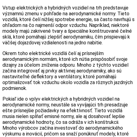
Vstup elektrických a hybridných vozidiel na trh predstavuje
významnú zmenu v pohľade na aerodynamické normy. Tieto
vozidlá, ktoré čelí nižšej spotrebe energie, sa často navrhujú s
ohľadom na čo najmenší odpor vzduchu. Napríklad, niektoré
modely majú zakrivené tvary a špeciálne konštruované čelné
sklá, ktoré pomáhajú zlepšiť aerodynamiku, čím prispievajú k
väčšej dojazdovej vzdialenosti na jedno nabitie.
Okrem toho elektrické vozidlá čelí aj prísnejším
aerodynamickým normám, ktoré ich nútia prispôsobiť svoje
dizajny za účelom zníženia odporu. Mnoho z týchto vozidiel
začína integrovať aj prvky aktívnej aerodynamiky, ako sú
nastaviteľné deflektory a ventilátory, ktoré pomáhajú
optimalizovať tok vzduchu okolo vozidla za rôznych jazdných
podmienok.
Pokiaľ ide o vplyv elektrických a hybridných vozidiel na
aerodynamické normy, neustále sa vyvíjajúci trh presadzuje
ešte prísnejšie požiadavky na efektívnosť. Tieto vozidlá
musia nielen spĺňať emisné normy, ale aj dosahovať lepšie
aerodynamické hodnoty, čo sa odráža v ich konštrukcii.
Mnoho výrobcov začína investovať do aerodynamického
výskumu a inovácií, pričom sa snaží ponúknuť modely, ktoré