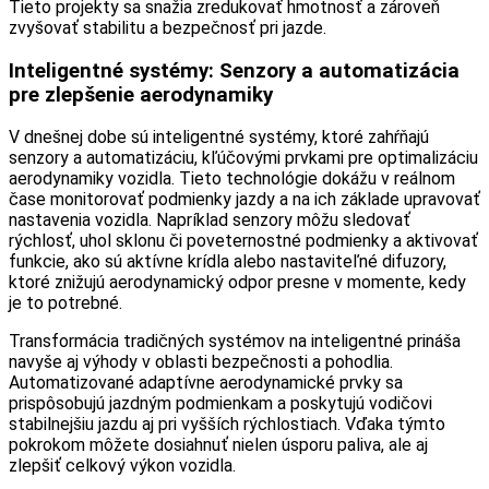
Tieto projekty sa snažia zredukovať hmotnosť a zároveň
zvyšovať stabilitu a bezpečnosť pri jazde.
Inteligentné systémy: Senzory a automatizácia
pre zlepšenie aerodynamiky
V dnešnej dobe sú inteligentné systémy, ktoré zahŕňajú
senzory a automatizáciu, kľúčovými prvkami pre optimalizáciu
aerodynamiky vozidla. Tieto technológie dokážu v reálnom
čase monitorovať podmienky jazdy a na ich základe upravovať
nastavenia vozidla. Napríklad senzory môžu sledovať
rýchlosť, uhol sklonu či poveternostné podmienky a aktivovať
funkcie, ako sú aktívne krídla alebo nastaviteľné difuzory,
ktoré znižujú aerodynamický odpor presne v momente, kedy
je to potrebné.
Transformácia tradičných systémov na inteligentné prináša
navyše aj výhody v oblasti bezpečnosti a pohodlia.
Automatizované adaptívne aerodynamické prvky sa
prispôsobujú jazdným podmienkam a poskytujú vodičovi
stabilnejšiu jazdu aj pri vyšších rýchlostiach. Vďaka týmto
pokrokom môžete dosiahnuť nielen úsporu paliva, ale aj
zlepšiť celkový výkon vozidla.