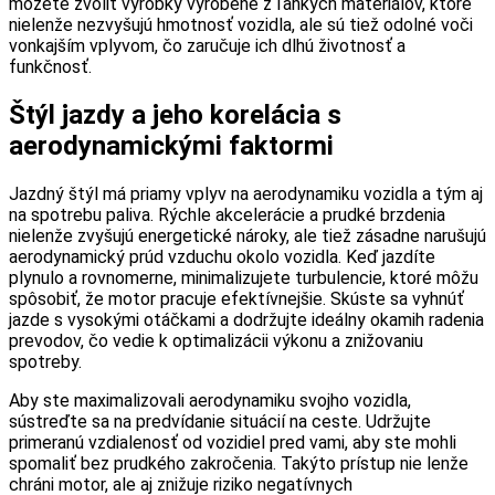
môžete zvoliť výrobky vyrobené z ľahkých materiálov, ktoré
nielenže nezvyšujú hmotnosť vozidla, ale sú tiež odolné voči
vonkajším vplyvom, čo zaručuje ich dlhú životnosť a
funkčnosť.
Štýl jazdy a jeho korelácia s
aerodynamickými faktormi
Jazdný štýl má priamy vplyv na aerodynamiku vozidla a tým aj
na spotrebu paliva. Rýchle akcelerácie a prudké brzdenia
nielenže zvyšujú energetické nároky, ale tiež zásadne narušujú
aerodynamický prúd vzduchu okolo vozidla. Keď jazdíte
plynulo a rovnomerne, minimalizujete turbulencie, ktoré môžu
spôsobiť, že motor pracuje efektívnejšie. Skúste sa vyhnúť
jazde s vysokými otáčkami a dodržujte ideálny okamih radenia
prevodov, čo vedie k optimalizácii výkonu a znižovaniu
spotreby.
Aby ste maximalizovali aerodynamiku svojho vozidla,
sústreďte sa na predvídanie situácií na ceste. Udržujte
primeranú vzdialenosť od vozidiel pred vami, aby ste mohli
spomaliť bez prudkého zakročenia. Takýto prístup nie lenže
chráni motor, ale aj znižuje riziko negatívnych