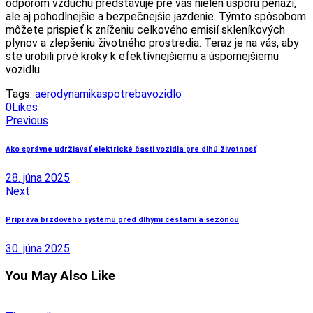
odporom vzduchu predstavuje pre vás nielen úsporu peňazí,
ale aj pohodlnejšie a bezpečnejšie jazdenie. Týmto spôsobom
môžete prispieť k zníženiu celkového emisií skleníkových
plynov a zlepšeniu životného prostredia. Teraz je na vás, aby
ste urobili prvé kroky k efektívnejšiemu a úspornejšiemu
vozidlu.
Tags:
aerodynamika
spotreba
vozidlo
0
Likes
Navigácia
Previous
v
Ako správne udržiavať elektrické časti vozidla pre dlhú životnosť
článku
28. júna 2025
Next
Príprava brzdového systému pred dlhými cestami a sezónou
30. júna 2025
You May Also Like