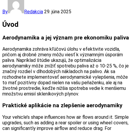
By
Redakcia
29. júna 2025
Úvod
Aerodynamika a jej význam pre ekonomiku paliva
Aerodynamika zohráva kľúčovú úlohu v efektivite vozidla,
pričom aj drobné zmeny môžu viesť k významným úsporám
paliva. Napríklad štúdie ukazujú, že optimalizácia
aerodynamiky môže znížiť spotrebu paliva až o 10-25 %, čo je
značný rozdiel v dlhodobých nákladoch na palivo. Ak sa
rozhodnete implementovať aerodynamické vylepšenia, môže
to mať pozitívny dopad nielen na vašu peňaženku, ale aj na
životné prostredie, keďže nižšia spotreba vedie k menšiemu
množstvu emisií skleníkových plynov.
Praktické aplikácie na zlepšenie aerodynamiky
Your vehicle’s shape influences how air flows around it. Simple
upgrades, such as adding a rear spoiler or using wheel covers,
can significantly improve airflow and reduce drag. For