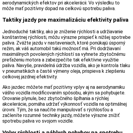
aerodynamických efektov pri akcelerácii. Vo výsledku to
môže mať pozitívny dopad na celkovú spotrebu paliva.
Taktiky jazdy pre maximalizáciu efektivity paliva
Jednoduché taktiky, ako je zníženie rýchlosti a udržiavanie
konštantnej rýchlosti, môžu výrazne prispieť k nižšej spotrebe
paliva. Zvážte jazdu v nastaveniach, ktoré ponúkajú úsporný
režim, ak váš automobil takú možnosť má. Pri dodržiavaní
maximálnych povolených rýchlostí sa vyhnete zbytočnému
preťaženiu motora a zabezpečíte tak efektívne využitie
paliva. Navyše, pravidelná údržba vozidla, ako je kontrola tlaku
v pneumatikách a časté výmeny oleja, prispieva k zlepšeniu
celkovej jazdnej efektivity.
Ako jazdec môžete mať pozitívny vplyv aj na aerodynamiku
vášho vozidla modificovaním spôsobu, akým sa pohybujete.
Orovanie plynule, bez zbytočného šplhania a rýchlej
akcelerácie, pomáha udržať výkonnosť vozidla na optimálnej
úrovni. Tým, že sa naučíte manipulovať s rýchlosťou a
začleníte rozumné techniky jazdy, môžete výrazne znížiť
spotrebu paliva vo svojom vozidle.
Vplyv rýchlosti a náhlych pohybov na spotrebu