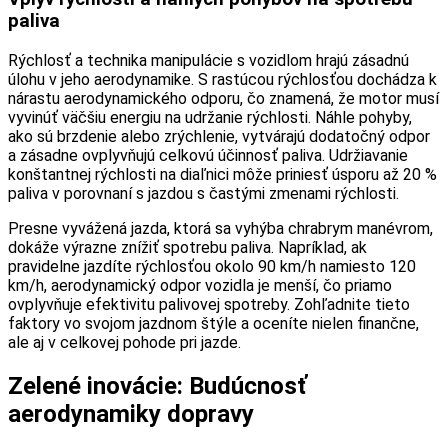
paliva
Rýchlosť a technika manipulácie s vozidlom hrajú zásadnú
úlohu v jeho aerodynamike. S rastúcou rýchlosťou dochádza k
nárastu aerodynamického odporu, čo znamená, že motor musí
vyvinúť väčšiu energiu na udržanie rýchlosti. Náhle pohyby,
ako sú brzdenie alebo zrýchlenie, vytvárajú dodatočný odpor
a zásadne ovplyvňujú celkovú účinnosť paliva. Udržiavanie
konštantnej rýchlosti na diaľnici môže priniesť úsporu až 20 %
paliva v porovnaní s jazdou s častými zmenami rýchlosti.
Presne vyvážená jazda, ktorá sa vyhýba chrabrym manévrom,
dokáže výrazne znížiť spotrebu paliva. Napríklad, ak
pravidelne jazdíte rýchlosťou okolo 90 km/h namiesto 120
km/h, aerodynamický odpor vozidla je menší, čo priamo
ovplyvňuje efektivitu palivovej spotreby. Zohľadnite tieto
faktory vo svojom jazdnom štýle a oceníte nielen finančne,
ale aj v celkovej pohode pri jazde.
Zelené inovácie: Budúcnosť
aerodynamiky dopravy