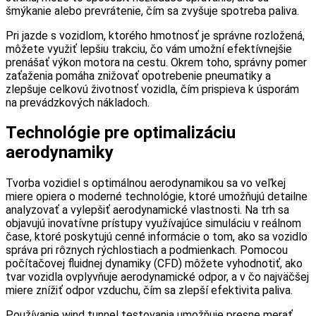
šmýkanie alebo prevrátenie, čím sa zvyšuje spotreba paliva.
Pri jazde s vozidlom, ktorého hmotnosť je správne rozložená,
môžete využiť lepšiu trakciu, čo vám umožní efektívnejšie
prenášať výkon motora na cestu. Okrem toho, správny pomer
zaťaženia pomáha znižovať opotrebenie pneumatiky a
zlepšuje celkovú životnosť vozidla, čím prispieva k úsporám
na prevádzkových nákladoch.
Technológie pre optimalizáciu
aerodynamiky
Tvorba vozidiel s optimálnou aerodynamikou sa vo veľkej
miere opiera o moderné technológie, ktoré umožňujú detailne
analyzovať a vylepšiť aerodynamické vlastnosti. Na trh sa
objavujú inovatívne prístupy využívajúce simuláciu v reálnom
čase, ktoré poskytujú cenné informácie o tom, ako sa vozidlo
správa pri rôznych rýchlostiach a podmienkach. Pomocou
počítačovej fluidnej dynamiky (CFD) môžete vyhodnotiť, ako
tvar vozidla ovplyvňuje aerodynamické odpor, a v čo najväčšej
miere znížiť odpor vzduchu, čím sa zlepší efektivita paliva.
Používanie wind tunnel testovania umožňuje presne merať