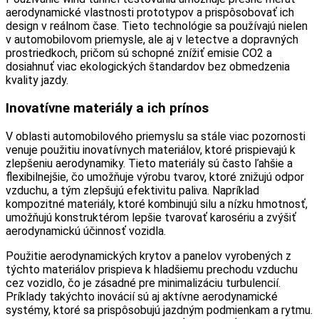
aerodynamické vlastnosti prototypov a prispôsobovať ich
design v reálnom čase. Tieto technológie sa používajú nielen
v automobilovom priemysle, ale aj v letectve a dopravných
prostriedkoch, pričom sú schopné znížiť emisie CO2 a
dosiahnuť viac ekologických štandardov bez obmedzenia
kvality jazdy.
Inovatívne materiály a ich prínos
V oblasti automobilového priemyslu sa stále viac pozornosti
venuje použitiu inovatívnych materiálov, ktoré prispievajú k
zlepšeniu aerodynamiky. Tieto materiály sú často ľahšie a
flexibilnejšie, čo umožňuje výrobu tvarov, ktoré znižujú odpor
vzduchu, a tým zlepšujú efektivitu paliva. Napríklad
kompozitné materiály, ktoré kombinujú silu a nízku hmotnosť,
umožňujú konstruktérom lepšie tvarovať karosériu a zvýšiť
aerodynamickú účinnosť vozidla.
Použitie aerodynamických krytov a panelov vyrobených z
týchto materiálov prispieva k hladšiemu prechodu vzduchu
cez vozidlo, čo je zásadné pre minimalizáciu turbulencií.
Príklady takýchto inovácií sú aj aktívne aerodynamické
systémy, ktoré sa prispôsobujú jazdným podmienkam a rytmu.