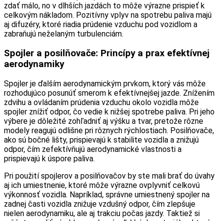
zdať málo, no v dlhších jazdách to môže výrazne prispieť k
celkovým nákladom. Pozitívny vplyv na spotrebu paliva majú
aj difuzéry, ktoré riadia prúdenie vzduchu pod vozidlom a
zabraňujú neželaným turbulenciám.
Spojler a posilňovače: Princípy a prax efektívnej
aerodynamiky
Spojler je ďalším aerodynamickým prvkom, ktorý vás môže
rozhodujúco posunúť smerom k efektívnejšej jazde. Znížením
zdvihu a ovládaním prúdenia vzduchu okolo vozidla môže
spojler znížiť odpor, čo vedie k nižšej spotrebe paliva. Pri jeho
výbere je dôležité zohľadniť aj výšku a tvar, pretože rôzne
modely reagujú odlišne pri rôznych rýchlostiach. Posilňovače,
ako sú bočné lišty, prispievajú k stabilite vozidla a znižujú
odpor, čím zefektívňujú aerodynamické vlastnosti a
prispievajú k úspore paliva.
Pri použití spojlerov a posilňovačov by ste mali brať do úvahy
aj ich umiestnenie, ktoré môže výrazne ovplyvniť celkovú
výkonnosť vozidla. Napríklad, správne umiestnený spojler na
zadnej časti vozidla znižuje vzdušný odpor, čím zlepšuje
nielen aerodynamiku, ale aj trakciu počas jazdy. Taktiež si