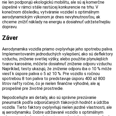
nie len podporujú ekologickú mobilitu, ale sú aj komerčne
úspešné v rámci stále rastúcej konkurencie na trhu. V
konečnom dôsledku, vytváranie vozidiel s optimálnym
aerodynamickým výkonom je dnes nevyhnutnosťou, ak
chceme znížiť náklady na energiu a dosiahnuť udržateľnejšiu
dopravu.
Záver
Aerodynamika vozidla priamo ovplyvňuje jeho spotrebu paliva.
Implementovaním jednoduchých vylepšení, ako sú deflektory
vzduchu, zníženie svetlej výšky, alebo použitie plynulejších
tvarov karosérie, môžete dosiahnuť zníženie odporu vzduchu.
Napríklad, testy ukazujú, že zníženie odporu iba o 10 % môže
viesť k úspore paliva o 5 až 10 %. Pre vozidlo s ročnou
spotrebou 8 ton paliva to predstavuje úsporu 400 až 800
litrov nafty ročne, čo je nielen finančne výhodné, ale aj
prospešné pre životné prostredie.
Nepodceňujte ani detaily, ako sú správne prezúvanie
pneumatík podľa odporúčaných tlakových hodnôt a údržba
vozidla. Tieto faktory ovplyvňujú nielen jazdné vlastnosti, ale
aj aerodynamiku. Dobre udržiavané vozidlo s optimálnym