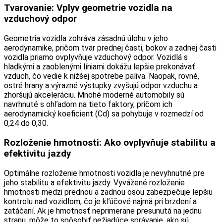
Tvarovanie: Vplyv geometrie vozidla na
vzduchový odpor
Geometria vozidla zohráva zásadnú úlohu v jeho
aerodynamike, pričom tvar prednej časti, bokov a zadnej časti
vozidla priamo ovplyvňuje vzduchový odpor. Vozidlá s
hladkými a zaoblenými líniami dokážu lepšie prekonávať
vzduch, čo vedie k nižšej spotrebe paliva. Naopak, rovné,
ostré hrany a výrazné výstupky zvyšujú odpor vzduchu a
zhoršujú akceleráciu. Mnohé moderné automobily sú
navrhnuté s ohľadom na tieto faktory, pričom ich
aerodynamický koeficient (Cd) sa pohybuje v rozmedzí od
0,24 do 0,30.
Rozloženie hmotnosti: Ako ovplyvňuje stabilitu a
efektivitu jazdy
Optimálne rozloženie hmotnosti vozidla je nevyhnutné pre
jeho stabilitu a efektivitu jazdy. Vyvážené rozloženie
hmotnosti medzi prednou a zadnou osou zabezpečuje lepšiu
kontrolu nad vozidlom, čo je kľúčové najmä pri brzdení a
zatáčaní. Ak je hmotnosť neprimerane presunutá na jednu
stranu, môže to spôsobiť nežiadúce správanie, ako sú