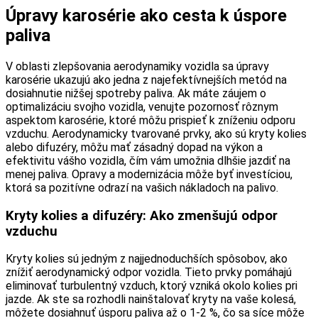
Úpravy karosérie ako cesta k úspore
paliva
V oblasti zlepšovania aerodynamiky vozidla sa úpravy
karosérie ukazujú ako jedna z najefektívnejších metód na
dosiahnutie nižšej spotreby paliva. Ak máte záujem o
optimalizáciu svojho vozidla, venujte pozornosť rôznym
aspektom karosérie, ktoré môžu prispieť k zníženiu odporu
vzduchu. Aerodynamicky tvarované prvky, ako sú kryty kolies
alebo difuzéry, môžu mať zásadný dopad na výkon a
efektivitu vášho vozidla, čím vám umožnia dlhšie jazdiť na
menej paliva. Opravy a modernizácia môže byť investíciou,
ktorá sa pozitívne odrazí na vašich nákladoch na palivo.
Kryty kolies a difuzéry: Ako zmenšujú odpor
vzduchu
Kryty kolies sú jedným z najjednoduchších spôsobov, ako
znížiť aerodynamický odpor vozidla. Tieto prvky pomáhajú
eliminovať turbulentný vzduch, ktorý vzniká okolo kolies pri
jazde. Ak ste sa rozhodli nainštalovať kryty na vaše kolesá,
môžete dosiahnuť úsporu paliva až o 1-2 %, čo sa síce môže