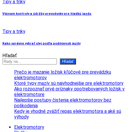
Tipy a triky
Význam kontroly a údržby prevodovky pre hladkú jazdu
Tipy a triky
Kako správne vybrať olej podľa podmienok jazdy
Hľadať
Hľadať
Prečo je mazanie ložísk kľúčové pre prevádzku
elektromotorov
Ktoré typy mazív sú najvhodnejšie pre elektromotory
Ako rozpoznať prvé príznaky opotrebovaných ložísk v
elektromotore
Najlepšie postupy čistenia elektromotorov bez
poškodenia
Kedy je vhodné zvážiť repas elektromotora a aké sú
výhody
Elektromotory