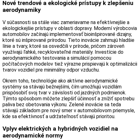
Nové trendové a ekologické prístupy k zlepšeniu
aerodynamiky
V súčasnosti sa stále viac zameriavame na efektívnejšie a
ekologickejšie prístupy v oblasti dopravy. Moderní výrobcovia
automobilov začínajú implementovať bioinšpirované dizajny,
ktoré sú inšpirované prírodou. Tieto inovácie zahrnujú hladšie
línie a tvary, ktoré sa osvedčili v prírode, pričom zároveň
využívajú ľahké, recyklovateľné materiály. Investície do
aerodynamického testovania a simulácií pomocou
počítačových modelov tiež výrazne prispievajú k optimalizácii
tvarov vozidiel pre minimálny odpor vzduchu.
Okrem toho, technológie ako aktívne aerodynamické
systémy sa stávajú bežnejšími, čím umožňujú vozidlám
prispôsobiť svoj tvar v závislosti od jazdných podmienok.
Týmto spôsobom môžete zlepšiť účinnosť a znížiť spotrebu
paliva bez obetovania výkonu. Zelené inovácie sa teda
stávajú základom pre nový smer v automobilovom priemysle,
kde sa efektívnosť a udržateľnosť stávajú prioritou.
Vplyv elektrických a hybridných vozidiel na
aerodynamické normy