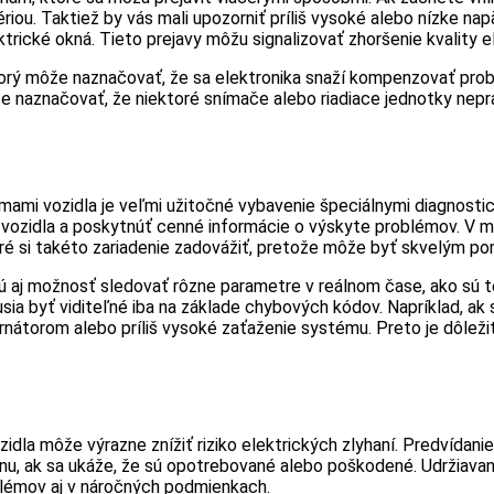
ou. Taktiež by vás mali upozorniť príliš vysoké alebo nízke napä
trické okná. Tieto prejavy môžu signalizovať zhoršenie kvality 
ý môže naznačovať, že sa elektronika snaží kompenzovať problé
 naznačovať, že niektoré snímače alebo riadiace jednotky neprac
ami vozidla je veľmi užitočné vybavenie špeciálnymi diagnostick
h vozidla a poskytnúť cenné informácie o výskyte problémov. 
ré si takéto zariadenie zadovážiť, pretože môže byť skvelým po
 aj možnosť sledovať rôzne parametre v reálnom čase, ako sú tep
usia byť viditeľné iba na základe chybových kódov. Napríklad, ak
átorom alebo príliš vysoké zaťaženie systému. Preto je dôležité
zidla môže výrazne znížiť riziko elektrických zlyhaní. Predvídani
nu, ak sa ukáže, že sú opotrebované alebo poškodené. Udržiav
blémov aj v náročných podmienkach.