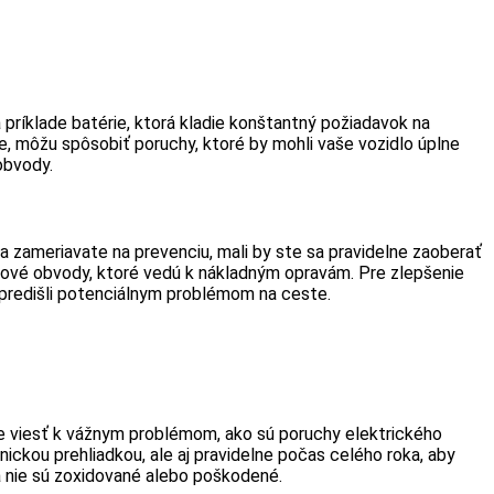
 príklade batérie, ktorá kladie konštantný požiadavok na
tie, môžu spôsobiť poruchy, ktoré by mohli vaše vozidlo úplne
obvody.
a zameriavate na prevenciu, mali by ste sa pravidelne zaoberať
atové obvody, ktoré vedú k nákladným opravám. Pre zlepšenie
e predišli potenciálnym problémom na ceste.
že viesť k vážnym problémom, ako sú poruchy elektrického
ickou prehliadkou, ale aj pravidelne počas celého roka, aby
 a nie sú zoxidované alebo poškodené.