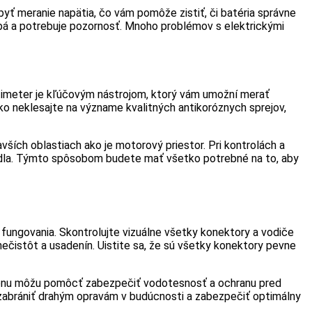
yť meranie napätia, čo vám pomôže zistiť, či batéria správne
slabá a potrebuje pozornosť. Mnoho problémov s elektrickými
timeter je kľúčovým nástrojom, ktorý vám umožní merať
ako neklesajte na význame kvalitných antikoróznych sprejov,
vších oblastiach ako je motorový priestor. Pri kontrolách a
idla. Týmto spôsobom budete mať všetko potrebné na to, aby
fungovania. Skontrolujte vizuálne všetky konektory a vodiče
ečistôt a usadenín. Uistite sa, že sú všetky konektory pevne
likónu môžu pomôcť zabezpečiť vodotesnosť a ochranu pred
 zabrániť drahým opravám v budúcnosti a zabezpečiť optimálny