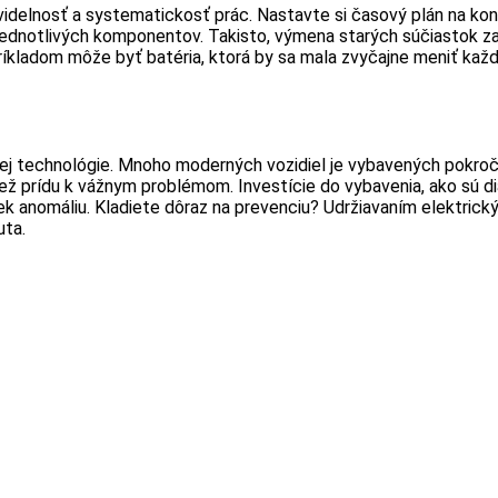
videlnosť a systematickosť prác. Nastavte si časový plán na kont
jednotlivých komponentov. Takisto, výmena starých súčiastok za 
íkladom môže byť batéria, ktorá by sa mala zvyčajne meniť každé
vej technológie. Mnoho moderných vozidiel je vybavených pokroč
ž prídu k vážnym problémom. Investície do vybavenia, ako sú di
k anomáliu. Kladiete dôraz na prevenciu? Udržiavaním elektrick
uta.