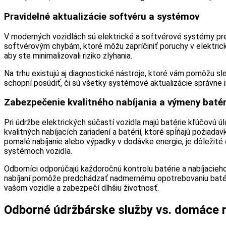
Pravidelné aktualizácie softvéru a systémov
V moderných vozidlách sú elektrické a softvérové systémy prepo
softvérovým chybám, ktoré môžu zapríčiniť poruchy v elektrický
aby ste minimalizovali riziko zlyhania.
Na trhu existujú aj diagnostické nástroje, ktoré vám pomôžu sl
schopní posúdiť, či sú všetky systémové aktualizácie správne
Zabezpečenie kvalitného nabíjania a výmeny batér
Pri údržbe elektrických súčastí vozidla majú batérie kľúčovú
kvalitných nabíjacích zariadení a batérií, ktoré spĺňajú požiad
pomalé nabíjanie alebo výpadky v dodávke energie, je dôležité 
systémoch vozidla.
Odborníci odporúčajú každoročnú kontrolu batérie a nabíjacieho
nabíjaní pomôže predchádzať nadmernému opotrebovaniu batérie
vašom vozidle a zabezpečí dlhšiu životnosť.
Odborné údržbárske služby vs. domáce r