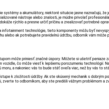
ie systémy a akumulátory, niektoré situácie jasne naznačujú, že je
lizované nástroje alebo znalosti, je múdre privolať profesionála
okáže rýchlo a presne určiť príčinu a zrealizovať potrebné oprav
 infotainment technológie, tieto komponenty môžu byť nevyspy
uchu alebo ak potrebujete pravidelnú údržbu, odborník vám môže
stupom môže priniesť značné úspory. Môžete si ušetriť peniaze z
 vozidle, čo môže viesť k lepšiemu porozumeniu technológií. Na
 moru, a nakoniec vás to bude stáť oveľa viac, než by vás to stá
rístupe k zložitosti údržby. Ak ste skúsený mechanik s dobrým 
 zverte to odborníkom, aby ste predišli vážnym problémom a zvýš