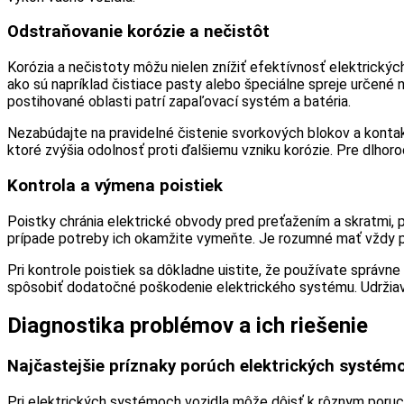
Odstraňovanie korózie a nečistôt
Korózia a nečistoty môžu nielen znížiť efektívnosť elektrických
ako sú napríklad čistiace pasty alebo špeciálne spreje určené 
postihované oblasti patrí zapaľovací systém a batéria.
Nezabúdajte na pravidelné čistenie svorkových blokov a kontak
ktoré zvýšia odolnosť proti ďalšiemu vzniku korózie. Pre dlho
Kontrola a výmena poistiek
Poistky chránia elektrické obvody pred preťažením a skratmi, p
prípade potreby ich okamžite vymeňte. Je rozumné mať vždy po
Pri kontrole poistiek sa dôkladne uistite, že používate správ
spôsobiť dodatočné poškodenie elektrického systému. Udržiav
Diagnostika problémov a ich riešenie
Najčastejšie príznaky porúch elektrických systém
Pri elektrických systémoch vozidla môže dôjsť k rôznym poruch