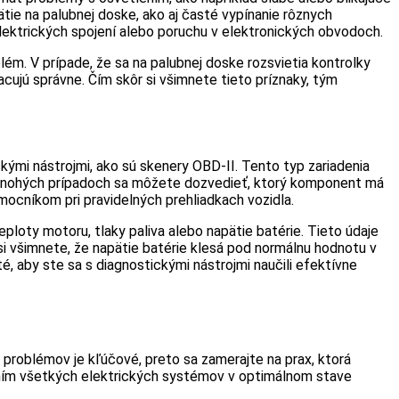
tie na palubnej doske, ako aj časté vypínanie rôznych
elektrických spojení alebo poruchu v elektronických obvodoch.
m. V prípade, že sa na palubnej doske rozsvietia kontrolky
ujú správne. Čím skôr si všimnete tieto príznaky, tým
ými nástrojmi, ako sú skenery OBD-II. Tento typ zariadenia
V mnohých prípadoch sa môžete dozvedieť, ktorý komponent má
mocníkom pri pravidelných prehliadkach vozidla.
loty motoru, tlaky paliva alebo napätie batérie. Tieto údaje
 si všimnete, že napätie batérie klesá pod normálnu hodnotu v
, aby ste sa s diagnostickými nástrojmi naučili efektívne
e problémov je kľúčové, preto sa zamerajte na prax, ktorá
aním všetkých elektrických systémov v optimálnom stave