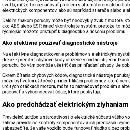
svetlá, môže to naznačovať problém s alternátorom alebo batéri
elektrických komponentov, ako sú napríklad stierače alebo elek
Ďalším znakom poruchy môže byť neobvyklý zvuk z motora, ktor
ako ABS alebo ESP, ihneď skontrolujte systém, pretože to môže
rýchlejšie môžete pristúpiť k diagnostike a riešeniu problému.
Ako efektívne používať diagnostické nástroje
Na efektívne diagnostikovanie problémov s elektrickými systém
dokáže prečítať chybové kódy uložené v riadiacich jednotkác
poruchu, čo vám pomôže ušetriť čas pri hľadaní závady. Je dob
Okrem čítania chybových kódov, diagnostické nástroje ponúkajú
môžu byť veľmi užitočné pri identifikácii problémov, ktoré nem
určitých otáčkach motora, môže to naznačovať problém s altern
pracovať a vyhodnocovať údaje, ktoré poskytujú.
Ako predchádzať elektrickým zlyhaniam
Pravidelná údržba a starostlivosť o elektrické súčasti vášho vo
zahŕňa pravidelné kontroly komponentov a ich predčasnú výme
zabezpečíte, že vaše vozidlo bude fungovať hladko a bez pro