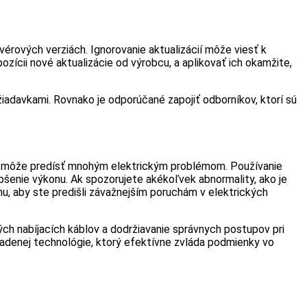
érových verziách. Ignorovanie aktualizácií môže viesť k
zícii nové aktualizácie od výrobcu, a aplikovať ich okamžite,
žiadavkami. Rovnako je odporúčané zapojiť odborníkov, ktorí sú
rie môže predísť mnohým elektrickým problémom. Používanie
lepšenie výkonu. Ak spozorujete akékoľvek abnormality, ako je
mu, aby ste predišli závažnejším poruchám v elektrických
ých nabíjacích káblov a dodržiavanie správnych postupov pri
adenej technológie, ktorý efektívne zvláda podmienky vo