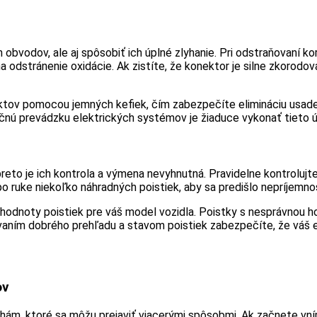
 obvodov, ale aj spôsobiť ich úplné zlyhanie. Pri odstraňovaní ko
na odstránenie oxidácie. Ak zistíte, že konektor je silne zkorod
tov pomocou jemných kefiek, čím zabezpečíte elimináciu usadenín
ročnú prevádzku elektrických systémov je žiaduce vykonať tieto
reto je ich kontrola a výmena nevyhnutná. Pravidelne kontrolujt
 ruke niekoľko náhradných poistiek, aby sa predišlo nepríjemno
ne hodnoty poistiek pre váš model vozidla. Poistky s nesprávnou
aním dobrého prehľadu a stavom poistiek zabezpečíte, že váš e
ov
ám, ktoré sa môžu prejaviť viacerými spôsobmi. Ak začnete vním