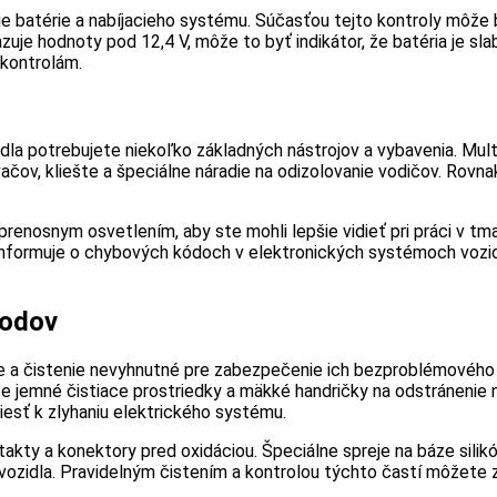
e batérie a nabíjacieho systému. Súčasťou tejto kontroly môže b
kazuje hodnoty pod 12,4 V, môže to byť indikátor, že batéria je 
kontrolám.
la potrebujete niekoľko základných nástrojov a vybavenia. Mul
ačov, kliešte a špeciálne náradie na odizolovanie vodičov. Rovn
renosnym osvetlením, aby ste mohli lepšie vidieť pri práci v tma
 informuje o chybových kódoch v elektronických systémoch voz
vodov
ie a čistenie nevyhnutné pre zabezpečenie ich bezproblémového 
te jemné čistiace prostriedky a mäkké handričky na odstránenie n
iesť k zlyhaniu elektrického systému.
takty a konektory pred oxidáciou. Špeciálne spreje na báze si
 vozidla. Pravidelným čistením a kontrolou týchto častí môžete