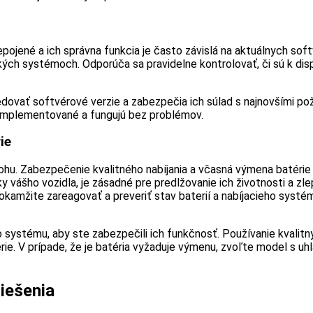
jené a ich správna funkcia je často závislá na aktuálnych softv
ch systémoch. Odporúča sa pravidelne kontrolovať, či sú k dispo
edovať softvérové verzie a zabezpečia ich súlad s najnovšími po
 implementované a fungujú bez problémov.
ie
 úlohu. Zabezpečenie kvalitného nabíjania a včasná výmena baté
avky vášho vozidla, je zásadné pre predlžovanie ich životnosti a z
okamžite zareagovať a preveriť stav baterií a nabíjacieho systé
 systému, aby ste zabezpečili ich funkčnosť. Používanie kvalitn
. V prípade, že je batéria vyžaduje výmenu, zvoľte model s uhl
iešenia