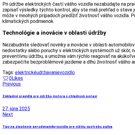
Pri údržbe elektrických častí vášho vozidla nezabúdajte na pra
zapísať výsledky týchto kontrol, aby ste mali prehľad o stave 
môže v mnohých prípadoch predĺžiť životnosť vášho vozidla. Pr
klimatických podmienok.
Technológie a inovácie v oblasti údržby
Nezabudnite sledovať novinky a inovácie v oblasti automobilo
nedostatky alebo poruchy v elektrických systémoch už skôr, ne
preventívnu údržbu, a umožnia vám rýchlo reagovať na akúkoľve
zabezpečíte bezproblémové jazdenie a dlhú životnosť vášho a
Tags:
elektrické
udržiavanie
vozidlo
0
Likes
Navigácia
Previous
v
Základné pravidlá pre údržbu motora v chladnom počasí
článku
27. júna 2025
Next
Tipy na zlepšenie aerodynamiky vozidla pre nižšiu spotrebu paliva