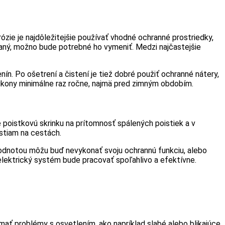
rózie je najdôležitejšie používať vhodné ochranné prostriedky,
ovaný, možno bude potrebné ho vymeniť. Medzi najčastejšie
. Po ošetrení a čistení je tiež dobré použiť ochranné nátery,
 úkony minimálne raz ročne, najmä pred zimným obdobím.
e poistkovú skrinku na prítomnosť spálených poistiek a v
stiam na cestách.
 hodnotou môžu buď nevykonať svoju ochrannú funkciu, alebo
lektrický systém bude pracovať spoľahlivo a efektívne.
ať problémy s osvetlením, ako napríklad slabé alebo blikajúce