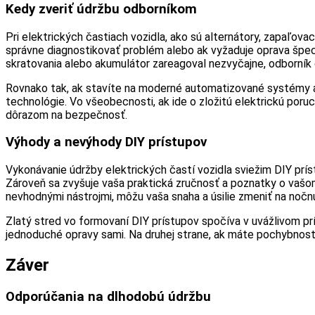
Kedy zveriť údržbu odborníkom
Pri elektrických častiach vozidla, ako sú alternátory, zapaľovac
správne diagnostikovať problém alebo ak vyžaduje oprava špecia
skratovania alebo akumulátor zareagoval nezvyčajne, odborník d
Rovnako tak, ak stavíte na moderné automatizované systémy a
technológie. Vo všeobecnosti, ak ide o zložitú elektrickú por
dôrazom na bezpečnosť.
Výhody a nevýhody DIY prístupov
Vykonávanie údržby elektrických častí vozidla sviežim DIY prí
Zároveň sa zvyšuje vaša praktická zručnosť a poznatky o vašom
nevhodnými nástrojmi, môžu vaša snaha a úsilie zmeniť na nočnú
Zlatý stred vo formovaní DIY prístupov spočíva v uvážlivom p
jednoduché opravy sami. Na druhej strane, ak máte pochybnosti,
Záver
Odporúčania na dlhodobú údržbu