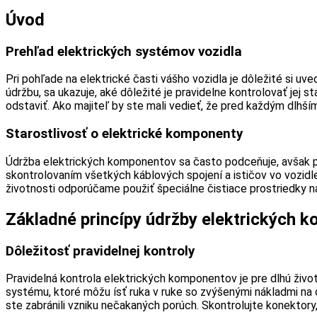
Úvod
Prehľad elektrických systémov vozidla
Pri pohľade na elektrické časti vášho vozidla je dôležité si u
údržbu, sa ukazuje, aké dôležité je pravidelne kontrolovať jej 
odstaviť. Ako majiteľ by ste mali vedieť, že pred každým dlhší
Starostlivosť o elektrické komponenty
Údržba elektrických komponentov sa často podceňuje, avšak prá
skontrolovaním všetkých káblových spojení a ističov vo vozid
životnosti odporúčame použiť špeciálne čistiace prostriedky n
Základné princípy údržby elektrických 
Dôležitosť pravidelnej kontroly
Pravidelná kontrola elektrických komponentov je pre dlhú živ
systému, ktoré môžu ísť ruka v ruke so zvýšenými nákladmi na o
ste zabránili vzniku nečakaných porúch. Skontrolujte konektory