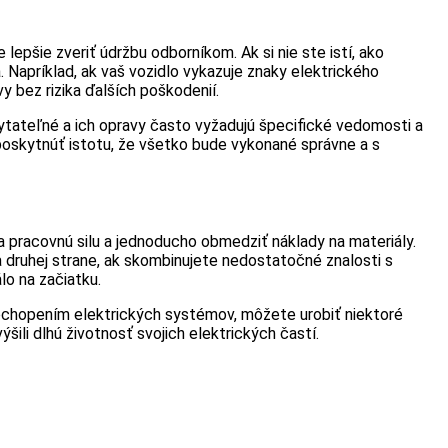
 lepšie zveriť údržbu odborníkom. Ak si nie ste istí, ako
. Napríklad, ak vaš vozidlo vykazuje znaky elektrického
y bez rizika ďalších poškodenií.
tateľné a ich opravy často vyžadujú špecifické vedomosti a
 poskytnúť istotu, že všetko bude vykonané správne a s
a pracovnú silu a jednoducho obmedziť náklady na materiály.
 druhej strane, ak skombinujete nedostatočné znalosti s
lo na začiatku.
pochopením elektrických systémov, môžete urobiť niektoré
ili dlhú životnosť svojich elektrických častí.