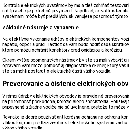
Kontrola elektrických systémov by mala tiež zahŕňať testovani
nabíja alebo je potrebné ju vymeniť. Napríklad, ak voltmeter u
systémami môže byť predišlých, ak venujete pozornosť týmto 
Základné nástroje a vybavenie
Na efektívne vykonanie údržby elektrických komponentov vozid
napätie, odpor a prúd. Taktiež sa vám bude hodiť sada skrutkov
ktoré pomôžu ochrániť konektory pred oxidáciou a koróziou.
Okrem vyššie spomenutých nástrojov by ste sa mali vybaviť aj p
opravách vám môže pomôcť aj diagnostická skener, ktorý vás
ste sa mohli postarať o elektrické časti vášho vozidla.
Preverovanie a čistenie elektrických ob
V rámci údržby elektrických obvodov je pravidelné preverovan
na prítomnosť poškodenia, korózie alebo znečistenia. Používaj
pripevnené a žiadne vodiče nie sú uvoľnené, pretože to môže v
Rovnako je dobré používať antikoróznu ochranu na ochranu kon
vlhkosťou, čím predĺžia životnosť elektrického systému vášho
výkon vášho vozidla.