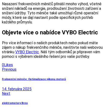
Nasazení frekvenčních měničů přináší mnoho výhod, včetně
snížení nákladů na energie, prodloužení životnosti zařízení a
snížení údržby. Tyto měniče také umožňují různé operační
módy, které se dají nastavit podle specifických potřeb
každého průmyslu.
Objevte více o nabídce VYBO Electric
Pro více informací o našich produktech nebo pokud máte
zájem o nákup frekvenčního měniče, navštivte naši webovou
stránku
VYBO Electric
. Náš tým odborníků je připraven vám
pomoci s výběrem ideálního řešení pro vaše potřeby.
0
Likes
Navigácia
Previous
v
Frekvenční měniče: Optimalizace výkonu motorů
článku
14. februára 2025
Next
elektromotory Brno