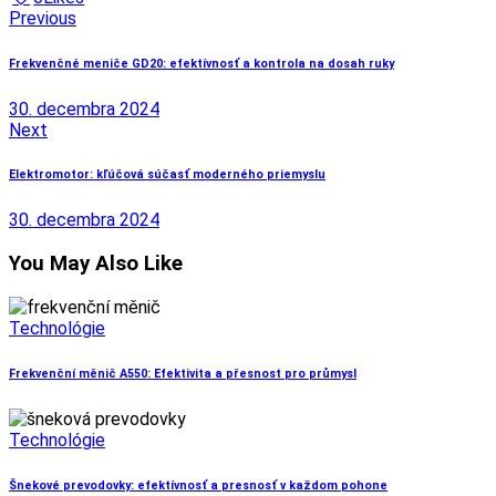
Navigácia
Previous
v
Frekvenčné meniče GD20: efektívnosť a kontrola na dosah ruky
článku
30. decembra 2024
Next
Elektromotor: kľúčová súčasť moderného priemyslu
30. decembra 2024
You May Also Like
Technológie
Frekvenční měnič A550: Efektivita a přesnost pro průmysl
Technológie
Šnekové prevodovky: efektívnosť a presnosť v každom pohone