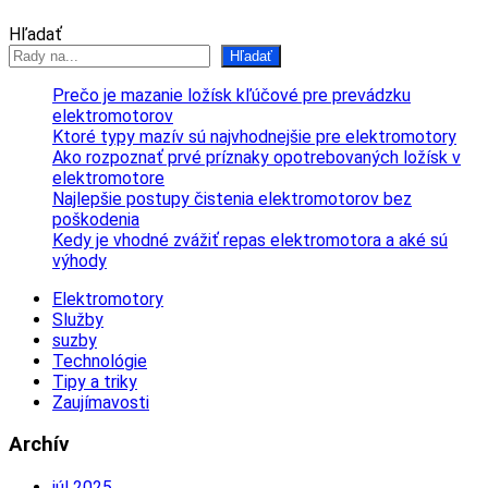
Hľadať
Hľadať
Prečo je mazanie ložísk kľúčové pre prevádzku
elektromotorov
Ktoré typy mazív sú najvhodnejšie pre elektromotory
Ako rozpoznať prvé príznaky opotrebovaných ložísk v
elektromotore
Najlepšie postupy čistenia elektromotorov bez
poškodenia
Kedy je vhodné zvážiť repas elektromotora a aké sú
výhody
Elektromotory
Služby
suzby
Technológie
Tipy a triky
Zaujímavosti
Archív
júl 2025