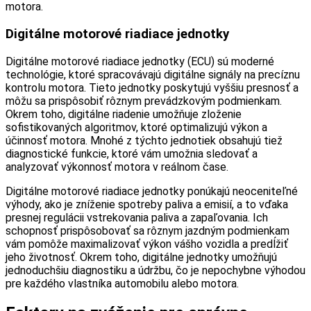
motora.
Digitálne motorové riadiace jednotky
Digitálne motorové riadiace jednotky (ECU) sú moderné
technológie, ktoré spracovávajú digitálne signály na precíznu
kontrolu motora. Tieto jednotky poskytujú vyššiu presnosť a
môžu sa prispôsobiť rôznym prevádzkovým podmienkam.
Okrem toho, digitálne riadenie umožňuje zloženie
sofistikovaných algoritmov, ktoré optimalizujú výkon a
účinnosť motora. Mnohé z týchto jednotiek obsahujú tiež
diagnostické funkcie, ktoré vám umožnia sledovať a
analyzovať výkonnosť motora v reálnom čase.
Digitálne motorové riadiace jednotky ponúkajú neoceniteľné
výhody, ako je zníženie spotreby paliva a emisií, a to vďaka
presnej regulácii vstrekovania paliva a zapaľovania. Ich
schopnosť prispôsobovať sa rôznym jazdným podmienkam
vám pomôže maximalizovať výkon vášho vozidla a predĺžiť
jeho životnosť. Okrem toho, digitálne jednotky umožňujú
jednoduchšiu diagnostiku a údržbu, čo je nepochybne výhodou
pre každého vlastníka automobilu alebo motora.