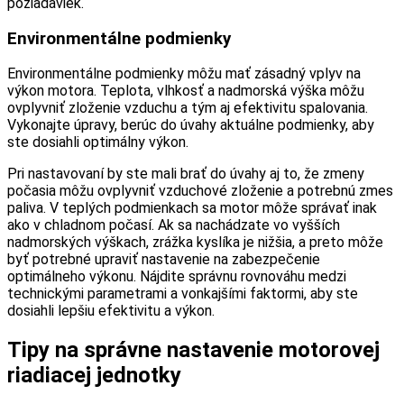
požiadaviek.
Environmentálne podmienky
Environmentálne podmienky môžu mať zásadný vplyv na
výkon motora. Teplota, vlhkosť a nadmorská výška môžu
ovplyvniť zloženie vzduchu a tým aj efektivitu spalovania.
Vykonajte úpravy, berúc do úvahy aktuálne podmienky, aby
ste dosiahli optimálny výkon.
Pri nastavovaní by ste mali brať do úvahy aj to, že zmeny
počasia môžu ovplyvniť vzduchové zloženie a potrebnú zmes
paliva. V teplých podmienkach sa motor môže správať inak
ako v chladnom počasí. Ak sa nachádzate vo vyšších
nadmorských výškach, zrážka kyslíka je nižšia, a preto môže
byť potrebné upraviť nastavenie na zabezpečenie
optimálneho výkonu. Nájdite správnu rovnováhu medzi
technickými parametrami a vonkajšími faktormi, aby ste
dosiahli lepšiu efektivitu a výkon.
Tipy na správne nastavenie motorovej
riadiacej jednotky