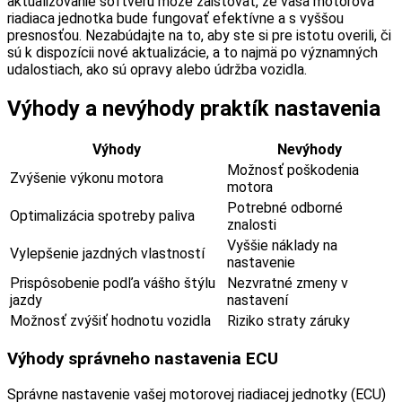
aktualizovanie softvéru môže zaisťovať, že vaša motorová
riadiaca jednotka bude fungovať efektívne a s vyššou
presnosťou. Nezabúdajte na to, aby ste si pre istotu overili, či
sú k dispozícii nové aktualizácie, a to najmä po významných
udalostiach, ako sú opravy alebo údržba vozidla.
Výhody a nevýhody praktík nastavenia
Výhody
Nevýhody
Možnosť poškodenia
Zvýšenie výkonu motora
motora
Potrebné odborné
Optimalizácia spotreby paliva
znalosti
Vyššie náklady na
Vylepšenie jazdných vlastností
nastavenie
Prispôsobenie podľa vášho štýlu
Nezvratné zmeny v
jazdy
nastavení
Možnosť zvýšiť hodnotu vozidla
Riziko straty záruky
Výhody správneho nastavenia ECU
Správne nastavenie vašej motorovej riadiacej jednotky (ECU)