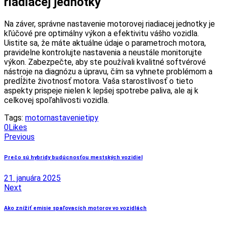
riadiacej jednotky
Na záver, správne nastavenie motorovej riadiacej jednotky je
kľúčové pre optimálny výkon a efektivitu vášho vozidla.
Uistite sa, že máte aktuálne údaje o parametroch motora,
pravidelne kontrolujte nastavenia a neustále monitorujte
výkon. Zabezpečte, aby ste používali kvalitné softvérové
nástroje na diagnózu a úpravu, čím sa vyhnete problémom a
predĺžite životnosť motora. Vaša starostlivosť o tieto
aspekty prispeje nielen k lepšej spotrebe paliva, ale aj k
celkovej spoľahlivosti vozidla.
Tags:
motor
nastavenie
tipy
0
Likes
Navigácia
Previous
v
Prečo sú hybridy budúcnosťou mestských vozidiel
článku
21. januára 2025
Next
Ako znížiť emisie spaľovacích motorov vo vozidlách