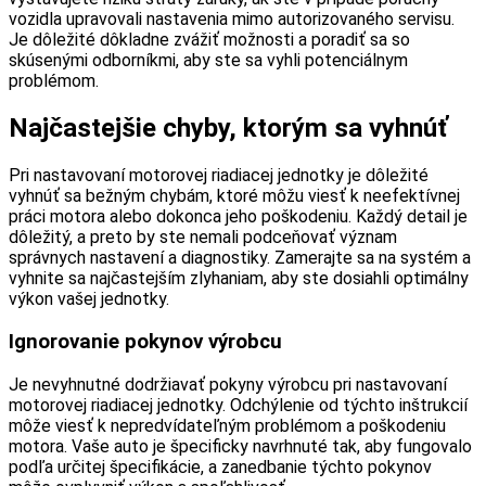
vozidla upravovali nastavenia mimo autorizovaného servisu.
Je dôležité dôkladne zvážiť možnosti a poradiť sa so
skúsenými odborníkmi, aby ste sa vyhli potenciálnym
problémom.
Najčastejšie chyby, ktorým sa vyhnúť
Pri nastavovaní motorovej riadiacej jednotky je dôležité
vyhnúť sa bežným chybám, ktoré môžu viesť k neefektívnej
práci motora alebo dokonca jeho poškodeniu. Každý detail je
dôležitý, a preto by ste nemali podceňovať význam
správnych nastavení a diagnostiky. Zamerajte sa na systém a
vyhnite sa najčastejším zlyhaniam, aby ste dosiahli optimálny
výkon vašej jednotky.
Ignorovanie pokynov výrobcu
Je nevyhnutné dodržiavať pokyny výrobcu pri nastavovaní
motorovej riadiacej jednotky. Odchýlenie od týchto inštrukcií
môže viesť k nepredvídateľným problémom a poškodeniu
motora. Vaše auto je špecificky navrhnuté tak, aby fungovalo
podľa určitej špecifikácie, a zanedbanie týchto pokynov