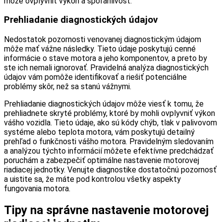
môže ovplyvniť výkon a spoľahlivosť.
Prehliadanie diagnostických údajov
Nedostatok pozornosti venovanej diagnostickým údajom
môže mať vážne následky. Tieto údaje poskytujú cenné
informácie o stave motora a jeho komponentov, a preto by
ste ich nemali ignorovať. Pravidelná analýza diagnostických
údajov vám pomôže identifikovať a riešiť potenciálne
problémy skôr, než sa stanú vážnymi.
Prehliadanie diagnostických údajov môže viesť k tomu, že
prehliadnete skryté problémy, ktoré by mohli ovplyvniť výkon
vášho vozidla. Tieto údaje, ako sú kódy chýb, tlak v palivovom
systéme alebo teplota motora, vám poskytujú detailný
prehľad o funkčnosti vášho motora. Pravidelným sledovaním
a analýzou týchto informácií môžete efektívne predchádzať
poruchám a zabezpečiť optimálne nastavenie motorovej
riadiacej jednotky. Venujte diagnostike dostatočnú pozornosť
a uistite sa, že máte pod kontrolou všetky aspekty
fungovania motora.
Tipy na správne nastavenie motorovej