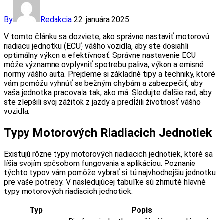
By
Redakcia
22. januára 2025
V tomto článku sa dozviete, ako správne nastaviť motorovú
riadiacu jednotku (ECU) vášho vozidla, aby ste dosiahli
optimálny výkon a efektívnosť. Správne nastavenie ECU
môže významne ovplyvniť spotrebu paliva, výkon a emisné
normy vášho auta. Prejdeme si základné tipy a techniky, ktoré
vám pomôžu vyhnúť sa bežným chybám a zabezpečiť, aby
vaša jednotka pracovala tak, ako má. Sledujte ďalšie rad, aby
ste zlepšili svoj zážitok z jazdy a predĺžili životnosť vášho
vozidla.
Typy Motorových Riadiacich Jednotiek
Existujú rôzne typy motorových riadiacich jednotiek, ktoré sa
líšia svojím spôsobom fungovania a aplikáciou. Poznanie
týchto typov vám pomôže vybrať si tú najvhodnejšiu jednotku
pre vaše potreby. V nasledujúcej tabuľke sú zhrnuté hlavné
typy motorových riadiacich jednotiek:
Typ
Popis