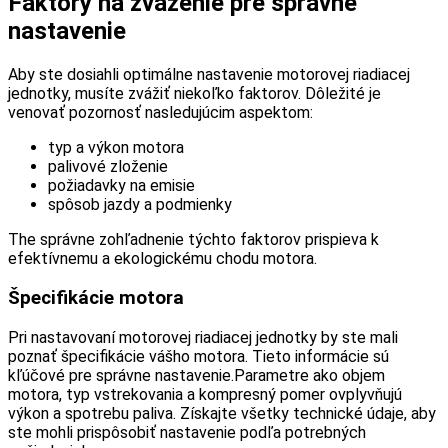
Faktory na zváženie pre správne
nastavenie
Aby ste dosiahli optimálne nastavenie motorovej riadiacej
jednotky, musíte zvážiť niekoľko faktorov. Dôležité je
venovať pozornosť nasledujúcim aspektom:
typ a výkon motora
palivové zloženie
požiadavky na emisie
spôsob jazdy a podmienky
The správne zohľadnenie týchto faktorov prispieva k
efektívnemu a ekologickému chodu motora.
Špecifikácie motora
Pri nastavovaní motorovej riadiacej jednotky by ste mali
poznať špecifikácie vášho motora. Tieto informácie sú
kľúčové pre správne nastavenie.Parametre ako objem
motora, typ vstrekovania a kompresný pomer ovplyvňujú
výkon a spotrebu paliva. Získajte všetky technické údaje, aby
ste mohli prispôsobiť nastavenie podľa potrebných