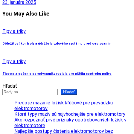
23. januára 2025
You May Also Like
Tipy a triky
Dôležitosť kontroly a údržby brzdového systému pred cestovaním
Tipy a triky
Tipy na zlepšenie aerodynamiky vozidla pre nižšiu spotrebu paliva
Hľadať
Hľadať
Prečo je mazanie ložísk kľúčové pre prevádzku
elektromotorov
Ktoré typy mazív sú najvhodnejšie pre elektromotory
Ako rozpoznať prvé príznaky opotrebovaných ložísk v
elektromotore
Najlepšie postupy čistenia elektromotorov bez