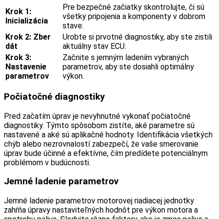
Pre bezpečné začiatky skontrolujte, či sú
Krok 1:
všetky pripojenia a komponenty v dobrom
Inicializácia
stave.
Krok 2: Zber
Urobte si prvotné diagnostiky, aby ste zistili
dát
aktuálny stav ECU.
Krok 3:
Začnite s jemným ladením vybraných
Nastavenie
parametrov, aby ste dosiahli optimálny
parametrov
výkon.
Počiatočné diagnostiky
Pred začatím úprav je nevyhnutné vykonať počiatočné
diagnostiky. Týmto spôsobom zistíte, aké parametre sú
nastavené a aké sú aplikačné hodnoty. Identifikácia všetkých
chýb alebo nezrovnalostí zabezpečí, že vaše smerovanie
úprav bude účinné a efektívne, čím predídete potenciálnym
problémom v budúcnosti.
Jemné ladenie parametrov
Jemné ladenie parametrov motorovej riadiacej jednotky
zahŕňa úpravy nastaviteľných hodnôt pre výkon motora a