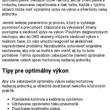
spotrebu paliva. Sledujte rôzne faktory, ako je zmes paliva a
vzduchu, časovanie zapaľovania a tlak turba. Každá z týchto
oblastí môže mať významný vplyv na výkon a efektivitu vašej
jednotky.
Jemné ladenie parametrov je proces, ktorý si vyžaduje
pozornosť a precíznosť. Odporúča sa vykonávať zmeny
postupne a sledovať vplyv na výkon. Použitím diagnostických
nástrojov, ako sú OBD skenery, môžete sledovať výkon v
reálnom čase, čo vám umožní reagovať na akékoľvek
nepredvídané problémy. Nezabudnite uchovávať originálne
nastavenia, aby ste sa mohli k nim vrátiť, ak by to bolo
potrebné. Týmto spôsobom zabezpečíte (nielen) optimálne
nasadenie vašich úprav motorovej riadiacej jednotky.
Tipy pre optimálny výkon
Aby ste zabezpečili optimálny výkon vašej motorovej
riadiacej jednotky, je dôležité dodržiavať niekoľko kľúčových
praktík:
Pravidelná kontrola a kalibrácia systémov
Udržiavanie správneho tlaku pneumatík
Používanie kvalitného paliva