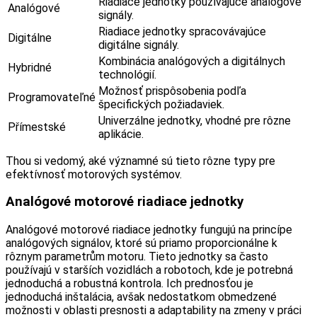
Riadiace jednotky používajúce analógové
Analógové
signály.
Riadiace jednotky spracovávajúce
Digitálne
digitálne signály.
Kombinácia analógových a digitálnych
Hybridné
technológií.
Možnosť prispôsobenia podľa
Programovateľné
špecifických požiadaviek.
Univerzálne jednotky, vhodné pre rôzne
Přímestské
aplikácie.
Thou si vedomý, aké významné sú tieto rôzne typy pre
efektívnosť motorových systémov.
Analógové motorové riadiace jednotky
Analógové motorové riadiace jednotky fungujú na princípe
analógových signálov, ktoré sú priamo proporcionálne k
rôznym parametrům motoru. Tieto jednotky sa často
používajú v starších vozidlách a robotoch, kde je potrebná
jednoduchá a robustná kontrola. Ich prednosťou je
jednoduchá inštalácia, avšak nedostatkom obmedzené
možnosti v oblasti presnosti a adaptability na zmeny v práci