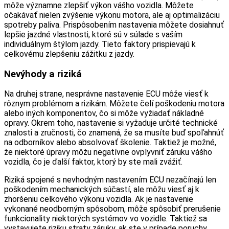
môže významne zlepšiť výkon vášho vozidla. Môžete
očakávať nielen zvýšenie výkonu motora, ale aj optimalizáciu
spotreby paliva. Prispôsobením nastavenia môžete dosiahnuť
lepšie jazdné vlastnosti, ktoré sú v súlade s vaším
individuálnym štýlom jazdy. Tieto faktory prispievajú k
celkovému zlepšeniu zážitku z jazdy.
Nevýhody a riziká
Na druhej strane, nesprávne nastavenie ECU môže viesť k
rôznym problémom a rizikám. Môžete čelí poškodeniu motora
alebo iných komponentov, čo si môže vyžiadať nákladné
opravy. Okrem toho, nastavenie si vyžaduje určité technické
znalosti a zručnosti, čo znamená, že sa musíte buď spoľahnúť
na odborníkov alebo absolvovať školenie. Taktiež je možné,
že niektoré úpravy môžu negatívne ovplyvniť záruku vášho
vozidla, čo je ďalší faktor, ktorý by ste mali zvážiť.
Riziká spojené s nevhodným nastavením ECU nezačínajú len
poškodením mechanických súčastí, ale môžu viesť aj k
zhoršeniu celkového výkonu vozidla. Ak je nastavenie
vykonané neodborným spôsobom, môže spôsobiť prerušenie
funkcionality niektorých systémov vo vozidle. Taktiež sa
vystavujete riziku straty záruky, ak ste v prípade poruchy