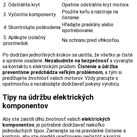
2. Odstráňte kryt
Opatrne odstráňte kryt motora.
Použite kefu a nástroje na
3. Vyčistite komponenty
čistenie.
Hľadajte praskliny alebo
4. Skontrolujte poškodenia
opotrebovanie.
5. Aplikujte izolačný
Na ochranu pred vlhkosťou.
prostriedok
Po dodržaní jednotlivých krokov sa uistite, že všetko je čisté
a správne osadené.
Nezabudnite na bezpečnosť
a vyvarujte
sa kontaktu s elektrickým prúdom.
Čistenie a údržba
preventívne predchádza veľkým problémom
, a tým si
predlžujete životnosť vašich motorov. Vždy pracujte s
opatrnosťou a nezabúdajte dodržiavať pokyny výrobcu.
Tipy na údržbu elektrických
komponentov
Aby ste zaistili dlhú životnosť vašich
elektrických
komponentov
, je potrebné dodržiavať niekoľko
jednoduchých tipov. Zamerajte sa na pravidelné čistenie a
kontrolu, aby ste predišli usadzovaniu nečistôt a korózii.