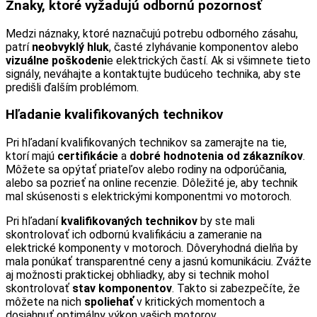
Znaky, ktoré vyžadujú odbornú pozornosť
Medzi náznaky, ktoré naznačujú potrebu odborného zásahu,
patrí
neobvyklý hluk
, časté zlyhávanie komponentov alebo
vizuálne poškodeni
e elektrických častí. Ak si všimnete tieto
signály, neváhajte a kontaktujte budúceho technika, aby ste
predišli ďalším problémom.
Hľadanie kvalifikovaných technikov
Pri hľadaní kvalifikovaných technikov sa zamerajte na tie,
ktorí majú
certifikácie
a
dobré hodnotenia od zákazníkov
.
Môžete sa opýtať priateľov alebo rodiny na odporúčania,
alebo sa pozrieť na online recenzie. Dôležité je, aby technik
mal skúsenosti s elektrickými komponentmi vo motoroch.
Pri hľadaní
kvalifikovaných technikov
by ste mali
skontrolovať ich odbornú kvalifikáciu a zameranie na
elektrické komponenty v motoroch. Dôveryhodná dielňa by
mala ponúkať transparentné ceny a jasnú komunikáciu. Zvážte
aj možnosti praktickej obhliadky, aby si technik mohol
skontrolovať
stav komponentov
. Takto si zabezpečíte, že
môžete na nich
spoliehať
v kritických momentoch a
dosiahnuť optimálny výkon vašich motorov.