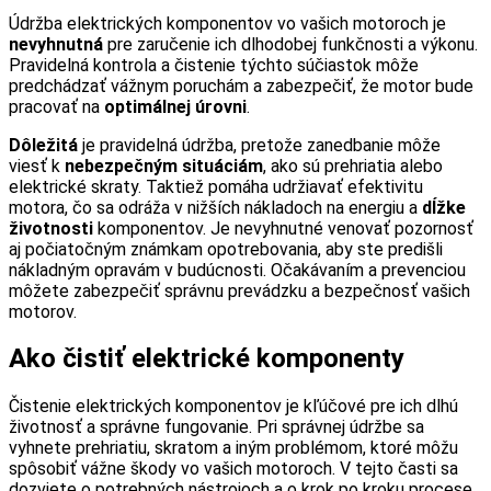
Údržba elektrických komponentov vo vašich motoroch je
nevyhnutná
pre zaručenie ich dlhodobej funkčnosti a výkonu.
Pravidelná kontrola a čistenie týchto súčiastok môže
predchádzať vážnym poruchám a zabezpečiť, že motor bude
pracovať na
optimálnej úrovni
.
Dôležitá
je pravidelná údržba, pretože zanedbanie môže
viesť k
nebezpečným situáciám
, ako sú prehriatia alebo
elektrické skraty. Taktiež pomáha udržiavať efektivitu
motora, čo sa odráža v nižších nákladoch na energiu a
dĺžke
životnosti
komponentov. Je nevyhnutné venovať pozornosť
aj počiatočným známkam opotrebovania, aby ste predišli
nákladným opravám v budúcnosti. Očakávaním a prevenciou
môžete zabezpečiť správnu prevádzku a bezpečnosť vašich
motorov.
Ako čistiť elektrické komponenty
Čistenie elektrických komponentov je kľúčové pre ich dlhú
životnosť a správne fungovanie. Pri správnej údržbe sa
vyhnete prehriatiu, skratom a iným problémom, ktoré môžu
spôsobiť vážne škody vo vašich motoroch. V tejto časti sa
dozviete o potrebných nástrojoch a o krok po kroku procese