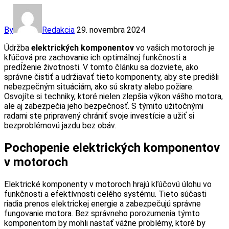
By
Redakcia
29. novembra 2024
Údržba
elektrických komponentov
vo vašich motoroch je
kľúčová pre zachovanie ich optimálnej funkčnosti a
predĺženie životnosti. V tomto článku sa dozviete, ako
správne čistiť a udržiavať tieto komponenty, aby ste predišli
nebezpečným situáciám, ako sú skraty alebo požiare.
Osvojíte si techniky, ktoré nielen zlepšia výkon vášho motora,
ale aj zabezpečia jeho bezpečnosť. S týmito užitočnými
radami ste pripravený chrániť svoje investície a užiť si
bezproblémovú jazdu bez obáv.
Pochopenie elektrických komponentov
v motoroch
Elektrické komponenty v motoroch hrajú kľúčovú úlohu vo
funkčnosti a efektívnosti celého systému. Tieto súčasti
riadia prenos elektrickej energie a zabezpečujú správne
fungovanie motora. Bez správneho porozumenia týmto
komponentom by mohli nastať vážne problémy, ktoré by