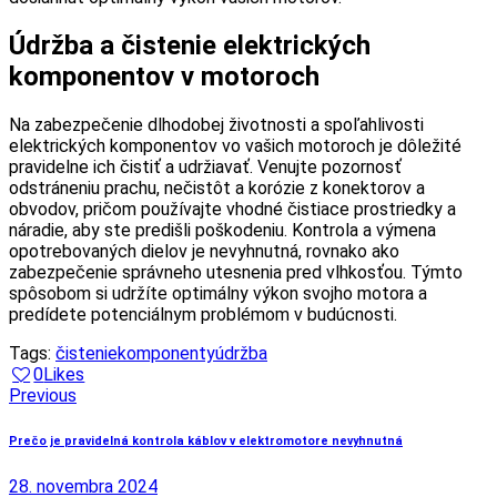
Údržba a čistenie elektrických
komponentov v motoroch
Na zabezpečenie dlhodobej životnosti a spoľahlivosti
elektrických komponentov vo vašich motoroch je dôležité
pravidelne ich čistiť a udržiavať. Venujte pozornosť
odstráneniu prachu, nečistôt a korózie z konektorov a
obvodov, pričom používajte vhodné čistiace prostriedky a
náradie, aby ste predišli poškodeniu. Kontrola a výmena
opotrebovaných dielov je nevyhnutná, rovnako ako
zabezpečenie správneho utesnenia pred vlhkosťou. Týmto
spôsobom si udržíte optimálny výkon svojho motora a
predídete potenciálnym problémom v budúcnosti.
Tags:
čistenie
komponenty
údržba
0
Likes
Navigácia
Previous
v
Prečo je pravidelná kontrola káblov v elektromotore nevyhnutná
článku
28. novembra 2024