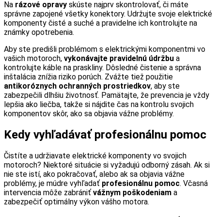
Na
rázové opravy
skúste najprv skontrolovať, či máte
správne zapojené všetky konektory. Udržujte svoje elektrické
komponenty čisté a suché a pravidelne ich kontrolujte na
známky opotrebenia.
Aby ste predišli problémom s elektrickými komponentmi vo
vašich motoroch,
vykonávajte pravidelnú údržbu
a
kontrolujte káble na praskliny. Dôsledné čistenie a správna
inštalácia znížia riziko porúch. Zvážte tiež použitie
antikoróznych ochranných prostriedkov
, aby ste
zabezpečili dlhšiu životnosť. Pamätajte, že prevencia je vždy
lepšia ako liečba, takže si nájdite čas na kontrolu svojich
komponentov skôr, ako sa objavia vážne problémy.
Kedy vyhľadávať profesionálnu pomoc
Čistíte a udržiavate elektrické komponenty vo svojich
motoroch? Niektoré situácie si vyžadujú odborný zásah. Ak si
nie ste istí, ako pokračovať, alebo ak sa objavia vážne
problémy, je múdre vyhľadať
profesionálnu pomoc
. Včasná
intervencia môže zabrániť
vážnym poškodeniam
a
zabezpečiť optimálny výkon vášho motora.