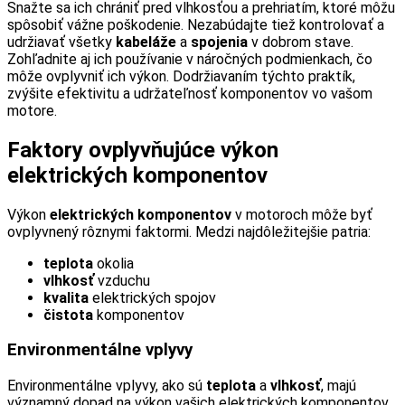
Snažte sa ich chrániť pred vlhkosťou a prehriatím, ktoré môžu
spôsobiť vážne poškodenie. Nezabúdajte tiež kontrolovať a
udržiavať všetky
kabeláže
a
spojenia
v dobrom stave.
Zohľadnite aj ich používanie v náročných podmienkach, čo
môže ovplyvniť ich výkon. Dodržiavaním týchto praktík,
zvýšite efektivitu a udržateľnosť komponentov vo vašom
motore.
Faktory ovplyvňujúce výkon
elektrických komponentov
Výkon
elektrických komponentov
v motoroch môže byť
ovplyvnený rôznymi faktormi. Medzi najdôležitejšie patria:
teplota
okolia
vlhkosť
vzduchu
kvalita
elektrických spojov
čistota
komponentov
Environmentálne vplyvy
Environmentálne vplyvy, ako sú
teplota
a
vlhkosť
, majú
významný dopad na výkon vašich elektrických komponentov.