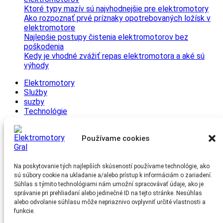
Ktoré typy mazív sú najvhodnejšie pre elektromotory
Ako rozpoznať prvé príznaky opotrebovaných ložísk v
elektromotore
Najlepšie postupy čistenia elektromotorov bez
poškodenia
Kedy je vhodné zvážiť repas elektromotora a aké sú
výhody
Elektromotory
Služby
suzby
Technológie
Tipy a triky
Zaujímavosti
Používame cookies
Archív
Na poskytovanie tých najlepších skúseností používame technológie, ako
júl 2025
sú súbory cookie na ukladanie a/alebo prístup k informáciám o zariadení.
jún 2025
Súhlas s týmito technológiami nám umožní spracovávať údaje, ako je
máj 2025
správanie pri prehliadaní alebo jedinečné ID na tejto stránke. Nesúhlas
apríl 2025
alebo odvolanie súhlasu môže nepriaznivo ovplyvniť určité vlastnosti a
marec 2025
funkcie.
február 2025