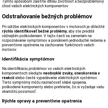
Týmto spôsobom zaistíte dlhšiu životnosť a bezproblémový
chod vašich elektrických komponentov.
Odstraňovanie bežných problémov
Pri údržbe elektrických komponentov v motoroch je dôležité
rýchlo identifikovať bežné problémy
, aby ste predišli
vážnejším poškodeniam. V tejto časti sa zameriam na
rozpoznávanie symptómov a ponúknem jednoduché riešenia a
preventívne opatrenia na zachovanie funkčnosti vašich
motorov.
Identifikácia symptómov
Na identifikáciu problémov vo vašich elektrických
komponentoch sledujte
neobvyklé zvuky, oneskorenia v
reakcii
alebo časté vypadávanie elektrických systémov.
Tieto symptómy môžu naznačovať slabé spojenia,
poškodené komponenty alebo prehriatie, čo si vyžaduje vašu
okamžitú pozornosť.
Rýchle opravy a preventívne opatrenia