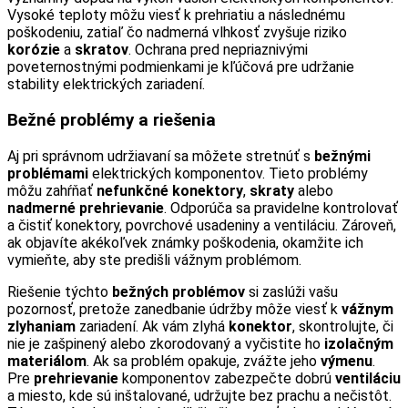
Vysoké teploty môžu viesť k prehriatiu a následnému
poškodeniu, zatiaľ čo nadmerná vlhkosť zvyšuje riziko
korózie
a
skratov
. Ochrana pred nepriaznivými
poveternostnými podmienkami je kľúčová pre udržanie
stability elektrických zariadení.
Bežné problémy a riešenia
Aj pri správnom udržiavaní sa môžete stretnúť s
bežnými
problémami
elektrických komponentov. Tieto problémy
môžu zahŕňať
nefunkčné konektory
,
skraty
alebo
nadmerné prehrievanie
. Odporúča sa pravidelne kontrolovať
a čistiť konektory, povrchové usadeniny a ventiláciu. Zároveň,
ak objavíte akékoľvek známky poškodenia, okamžite ich
vymieňte, aby ste predišli vážnym problémom.
Riešenie týchto
bežných problémov
si zaslúži vašu
pozornosť, pretože zanedbanie údržby môže viesť k
vážnym
zlyhaniam
zariadení. Ak vám zlyhá
konektor
, skontrolujte, či
nie je zašpinený alebo zkorodovaný a vyčistite ho
izolačným
materiálom
. Ak sa problém opakuje, zvážte jeho
výmenu
.
Pre
prehrievanie
komponentov zabezpečte dobrú
ventiláciu
a miesto, kde sú inštalované, udržujte bez prachu a nečistôt.