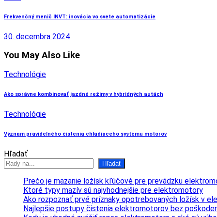
Frekvenčný menič INVT: inovácia vo svete automatizácie
30. decembra 2024
You May Also Like
Technológie
Ako správne kombinovať jazdné režimy v hybridných autách
Technológie
Význam pravidelného čistenia chladiaceho systému motorov
Hľadať
Hľadať
Prečo je mazanie ložísk kľúčové pre prevádzku elektrom
Ktoré typy mazív sú najvhodnejšie pre elektromotory
Ako rozpoznať prvé príznaky opotrebovaných ložísk v e
Najlepšie postupy čistenia elektromotorov bez poškoden