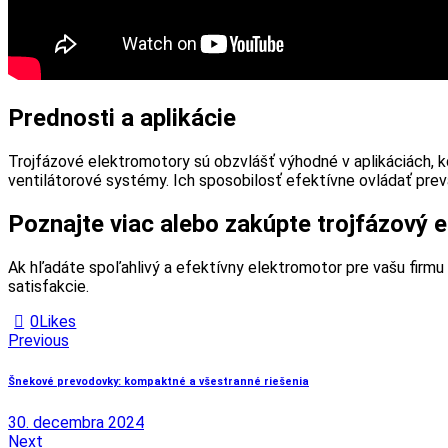
Prednosti a aplikácie
Trojfázové elektromotory sú obzvlášť výhodné v aplikáciách, k
ventilátorové systémy. Ich sposobilosť efektívne ovládať prev
Poznajte viac alebo zakúpte trojfázový 
Ak hľadáte spoľahlivý a efektívny elektromotor pre vašu firmu 
satisfakcie.
0
Likes
Navigácia
Previous
v
Šnekové prevodovky: kompaktné a všestranné riešenia
článku
30. decembra 2024
Next