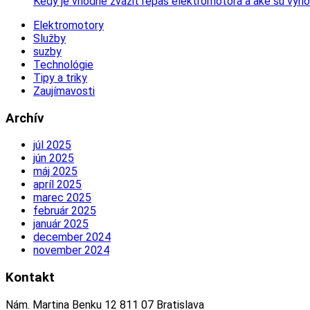
Kedy je vhodné zvážiť repas elektromotora a aké sú výh
Elektromotory
Služby
suzby
Technológie
Tipy a triky
Zaujímavosti
Archív
júl 2025
jún 2025
máj 2025
apríl 2025
marec 2025
február 2025
január 2025
december 2024
november 2024
Kontakt
Nám. Martina Benku 12 811 07 Bratislava