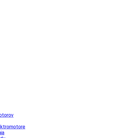
otorov
lektromotore
ia