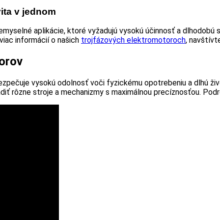
vita v jednom
emyselné aplikácie, ktoré vyžadujú vysokú účinnosť a dlhodobú 
viac informácií o našich
trojfázových elektromotoroch
, navštívt
torov
abezpečuje vysokú odolnosť voči fyzickému opotrebeniu a dlhú ž
iadiť rôzne stroje a mechanizmy s maximálnou precíznosťou. Po