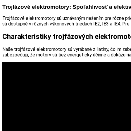
Trojfázové elektromotory: Spoľahlivosť a efekti
Trojfázové elektromotory sú uznávaným riešením pre rôzne pri
sú dostupné v rôznych výkonových triedach IE2, IE3 a IE4. Pre 
Charakteristiky trojfázových elektromo
Naše trojfázové elektromotory sú vyrábané z liatiny, čo im z
zabezpečujú, že motory sú tiež energeticky účinné a dokážu r