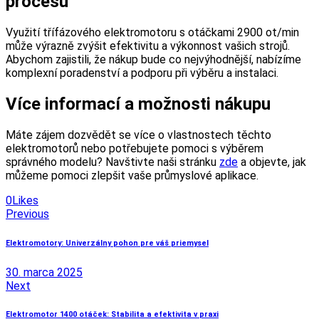
procesů
Využití třífázového elektromotoru s otáčkami 2900 ot/min
může výrazně zvýšit efektivitu a výkonnost vašich strojů.
Abychom zajistili, že nákup bude co nejvýhodnější, nabízíme
komplexní poradenství a podporu při výběru a instalaci.
Více informací a možnosti nákupu
Máte zájem dozvědět se více o vlastnostech těchto
elektromotorů nebo potřebujete pomoci s výběrem
správného modelu? Navštivte naši stránku
zde
a objevte, jak
můžeme pomoci zlepšit vaše průmyslové aplikace.
0
Likes
Navigácia
Previous
v
Elektromotory: Univerzálny pohon pre váš priemysel
článku
30. marca 2025
Next
Elektromotor 1400 otáček: Stabilita a efektivita v praxi