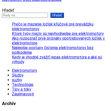
Elektromotory: Srdce moderného priemyslu
Hľadať
Hľadať
Prečo je mazanie ložísk kľúčové pre prevádzku
elektromotorov
Ktoré typy mazív sú najvhodnejšie pre elektromotory
Ako rozpoznať prvé príznaky opotrebovaných ložísk v
elektromotore
Najlepšie postupy čistenia elektromotorov bez
poškodenia
Kedy je vhodné zvážiť repas elektromotora a aké sú
výhody
Elektromotory
Služby
suzby
Technológie
Tipy a triky
Zaujímavosti
Archív