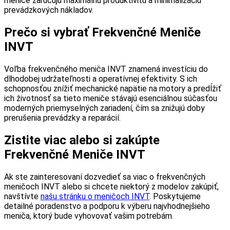
meniče zaručujú maximálnu produktivitu a minimalizáciu
prevádzkových nákladov.
Prečo si vybrať Frekvenčné Meniče
INVT
Voľba frekvenčného meniča INVT znamená investíciu do
dlhodobej udržateľnosti a operatívnej efektivity. S ich
schopnosťou znížiť mechanické napätie na motory a predĺžiť
ich životnosť sa tieto meniče stávajú esenciálnou súčasťou
moderných priemyselných zariadení, čím sa znižujú doby
prerušenia prevádzky a reparácií.
Zistite viac alebo si zakúpte
Frekvenčné Meniče INVT
Ak ste zainteresovaní dozvedieť sa viac o frekvenčných
meničoch INVT alebo si chcete niektorý z modelov zakúpiť,
navštívte
našu stránku o meničoch INVT
. Poskytujeme
detailné poradenstvo a podporu k výberu najvhodnejšieho
meniča, ktorý bude vyhovovať vašim potrebám.