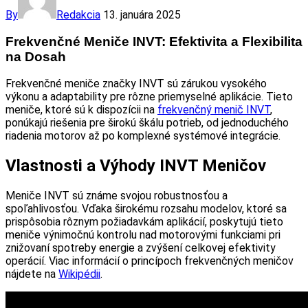
By
Redakcia
13. januára 2025
Frekvenčné Meniče INVT: Efektivita a Flexibilita
na Dosah
Frekvenčné meniče značky INVT sú zárukou vysokého
výkonu a adaptability pre rôzne priemyselné aplikácie. Tieto
meniče, ktoré sú k dispozícii na
frekvenčný menič INVT
,
ponúkajú riešenia pre širokú škálu potrieb, od jednoduchého
riadenia motorov až po komplexné systémové integrácie.
Vlastnosti a Výhody INVT Meničov
Meniče INVT sú známe svojou robustnosťou a
spoľahlivosťou. Vďaka širokému rozsahu modelov, ktoré sa
prispôsobia rôznym požiadavkám aplikácií, poskytujú tieto
meniče výnimočnú kontrolu nad motorovými funkciami pri
znižovaní spotreby energie a zvýšení celkovej efektivity
operácií. Viac informácií o princípoch frekvenčných meničov
nájdete na
Wikipédii
.