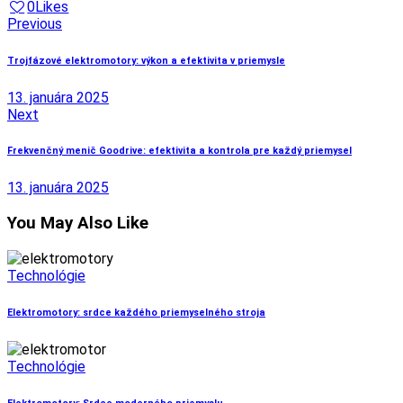
0
Likes
Navigácia
Previous
v
Trojfázové elektromotory: výkon a efektivita v priemysle
článku
13. januára 2025
Next
Frekvenčný menič Goodrive: efektivita a kontrola pre každý priemysel
13. januára 2025
You May Also Like
Technológie
Elektromotory: srdce každého priemyselného stroja
Technológie