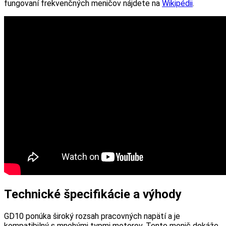
fungovaní frekvenčných meničov nájdete na
Wikipédii
.
Technické špecifikácie a výhody
GD10 ponúka široký rozsah pracovných napätí a je
kompatibilný s mnohými typmi motorov. Tento menič dokáže