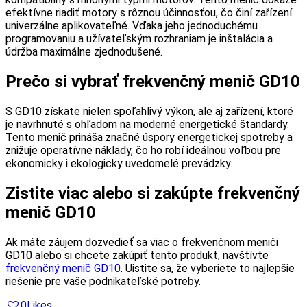
efektívne riadiť motory s rôznou účinnosťou, čo činí zařízení
univerzálne aplikovateľné. Vďaka jeho jednoduchému
programovaniu a užívateľským rozhraniam je inštalácia a
údržba maximálne zjednodušené.
Prečo si vybrať frekvenčný menič GD10
S GD10 získate nielen spoľahlivý výkon, ale aj zařízení, ktoré
je navrhnuté s ohľadom na moderné energetické štandardy.
Tento menič prináša značné úspory energetickej spotreby a
znižuje operatívne náklady, čo ho robí ideálnou voľbou pre
ekonomicky i ekologicky uvedomelé prevádzky.
Zistite viac alebo si zakúpte frekvenčný
menič GD10
Ak máte záujem dozvedieť sa viac o frekvenčnom meniči
GD10 alebo si chcete zakúpiť tento produkt, navštívte
frekvenčný menič GD10
. Uistite sa, že vyberiete to najlepšie
riešenie pre vaše podnikateľské potreby.
0
Likes