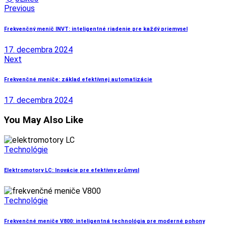
Navigácia
Previous
v
Frekvenčný menič INVT: inteligentné riadenie pre každý priemysel
článku
17. decembra 2024
Next
Frekvenčné meniče: základ efektívnej automatizácie
17. decembra 2024
You May Also Like
Technológie
Elektromotory LC: Inovácie pre efektívny průmysl
Technológie
Frekvenčné meniče V800: inteligentná technológia pre moderné pohony