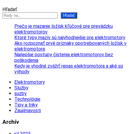
Hľadať
Hľadať
Prečo je mazanie ložísk kľúčové pre prevádzku
elektromotorov
Ktoré typy mazív sú najvhodnejšie pre elektromotory
Ako rozpoznať prvé príznaky opotrebovaných ložísk v
elektromotore
Najlepšie postupy čistenia elektromotorov bez
poškodenia
Kedy je vhodné zvážiť repas elektromotora a aké sú
výhody
Elektromotory
Služby
suzby
Technológie
Tipy a triky
Zaujímavosti
Archív
júl 2025