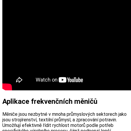
Aplikace frekvenčních měničů
Měniče jsou nezbytné v mnoha průmyslových sektorech jako
jsou strojírenství, textilní průmysl, a zpracování potravin.
Umožňují efektivně řídit rychlost motorů podle potřeb
specifického výrobního procesu, čímž podporují lepší