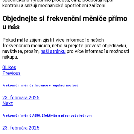
kontrolu a snižují mechanické opotřebení zařízení.
Objednejte si frekvenční měniče přímo
u nás
Pokud máte zájem zjistit více informací o našich
frekvenčních měničích, nebo si přejete provést objednávku,
navštivte, prosím,
naši stránku
pro více informací a možnosti
nákupu.
0
Likes
Navigácia
Previous
v
Frekvenční měniče: Inovace v regulaci motorů
článku
23. februára 2025
Next
Frekvenční měnič A550: Efektivita a přesnost v jednom
23. februára 2025