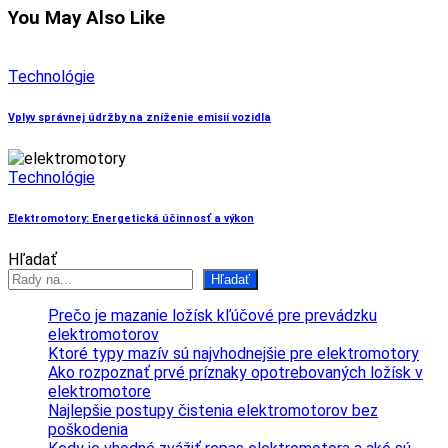
You May Also Like
Technológie
Vplyv správnej údržby na zníženie emisií vozidla
Technológie
Elektromotory: Energetická účinnosť a výkon
Hľadať
Hľadať
Prečo je mazanie ložísk kľúčové pre prevádzku
elektromotorov
Ktoré typy mazív sú najvhodnejšie pre elektromotory
Ako rozpoznať prvé príznaky opotrebovaných ložísk v
elektromotore
Najlepšie postupy čistenia elektromotorov bez
poškodenia