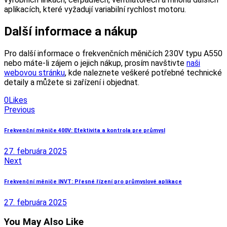
aplikacích, které vyžadují variabilní rychlost motoru.
Další informace a nákup
Pro další informace o frekvenčních měničích 230V typu A550
nebo máte-li zájem o jejich nákup, prosím navštivte
naši
webovou stránku
, kde naleznete veškeré potřebné technické
detaily a můžete si zařízení i objednat.
0
Likes
Navigácia
Previous
v
Frekvenční měniče 400V: Efektivita a kontrola pre průmysl
článku
27. februára 2025
Next
Frekvenční měniče INVT: Přesné řízení pro průmyslové aplikace
27. februára 2025
You May Also Like