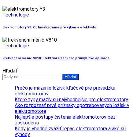
Technológie
Elektromotory Y3: Optimalizované pre výkon a efektivitu
Technológie
Frekvenční měnič V810: Efektivní řízení pro průmyslové aplikace
Hľadať
Hľadať
Prečo je mazanie ložísk kľúčové pre prevádzku
elektromotorov
Ktoré typy mazív sú najvhodnejšie pre elektromotory
Ako rozpoznať prvé príznaky opotrebovaných ložísk v
elektromotore
Najlepšie postupy čistenia elektromotorov bez
poškodenia
Kedy je vhodné zvážiť repas elektromotora a aké sú
výhody