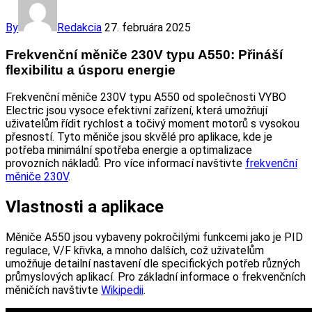
By
Redakcia
27. februára 2025
Frekvenční měniče 230V typu A550: Přináší
flexibilitu a úsporu energie
Frekvenční měniče 230V typu A550 od společnosti VYBO
Electric jsou vysoce efektivní zařízení, která umožňují
uživatelům řídit rychlost a točivý moment motorů s vysokou
přesností. Tyto měniče jsou skvělé pro aplikace, kde je
potřeba minimální spotřeba energie a optimalizace
provozních nákladů. Pro více informací navštivte
frekvenční
měniče 230V
.
Vlastnosti a aplikace
Měniče A550 jsou vybaveny pokročilými funkcemi jako je PID
regulace, V/F křivka, a mnoho dalších, což uživatelům
umožňuje detailní nastavení dle specifických potřeb různých
průmyslových aplikací. Pro základní informace o frekvenčních
měničích navštivte
Wikipedii
.