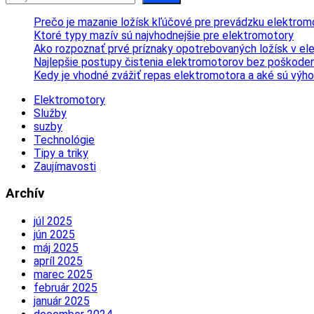
Prečo je mazanie ložísk kľúčové pre prevádzku elektrom
Ktoré typy mazív sú najvhodnejšie pre elektromotory
Ako rozpoznať prvé príznaky opotrebovaných ložísk v e
Najlepšie postupy čistenia elektromotorov bez poškoden
Kedy je vhodné zvážiť repas elektromotora a aké sú výh
Elektromotory
Služby
suzby
Technológie
Tipy a triky
Zaujímavosti
Archív
júl 2025
jún 2025
máj 2025
apríl 2025
marec 2025
február 2025
január 2025