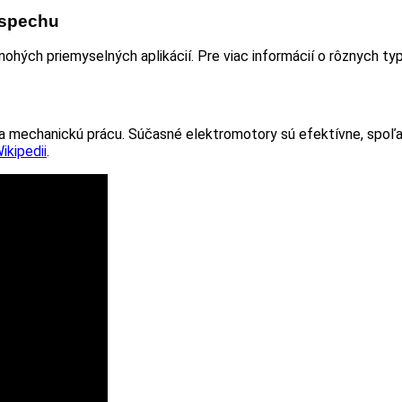
Úspechu
hých priemyselných aplikácií. Pre viac informácií o rôznych ty
 na mechanickú prácu. Súčasné elektromotory sú efektívne, spoľ
ikipedii
.