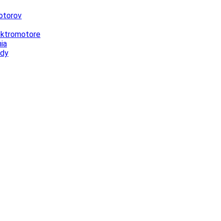
otorov
lektromotore
ia
ody