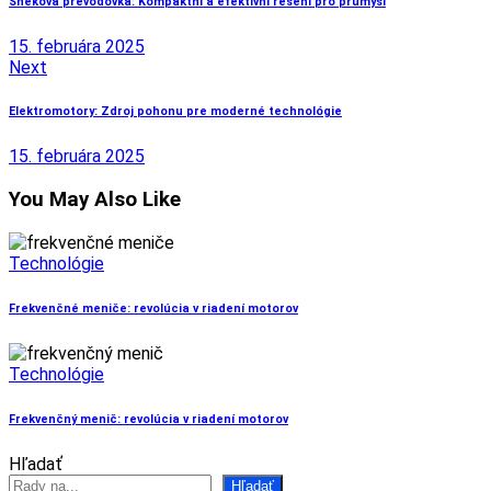
Šneková převodovka: Kompaktní a efektivní řešení pro průmysl
článku
15. februára 2025
Next
Elektromotory: Zdroj pohonu pre moderné technológie
15. februára 2025
You May Also Like
Technológie
Frekvenčné meniče: revolúcia v riadení motorov
Technológie
Frekvenčný menič: revolúcia v riadení motorov
Hľadať
Hľadať