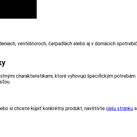
niach, ventilátoroch, čerpadlách alebo aj v domácich spotrebičoch
ky
stnými charakteristikami, ktoré vyhovujú špecifickým potrebá
sťou.
ebo si chcete kúpiť konkrétny produkt, navštívte
našu stránku
a