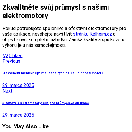
Zkvalitněte svůj průmysl s našimi
elektromotory
Pokud potřebujete spolehlivé a efektivní elektromotory pro
vaše aplikace, neváhejte navštívit
stránku Kelheim.cz
a
objevte naši kompletní nabídku. Záruka kvality a špičkového
výkonu je u nás samozřejmostí.
0
Likes
Navigácia
Previous
v
Frekvenční měniče: Optimalizace rychlosti a účinnosti motorů
článku
29. marca 2025
Next
3-fázové elektromotory: Sila pre průmyslové aplikace
29. marca 2025
You May Also Like