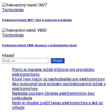
Technológie
Frekvenčný menič INVT: kľúč k úspornej prevádzke
Technológie
Frekvenční měnič V800: Revoluce v průmyslovém řízení
Hľadať
Hľadať
Prečo je mazanie ložísk kľúčové pre prevádzku
elektromotorov
Ktoré typy mazív sú najvhodnejšie pre elektromotory
Ako rozpoznať prvé príznaky opotrebovaných ložísk v
elektromotore
Najlepšie postupy čistenia elektromotorov bez
poškodenia
Kedy je vhodné zvážiť repas elektromotora a aké sú
výhody