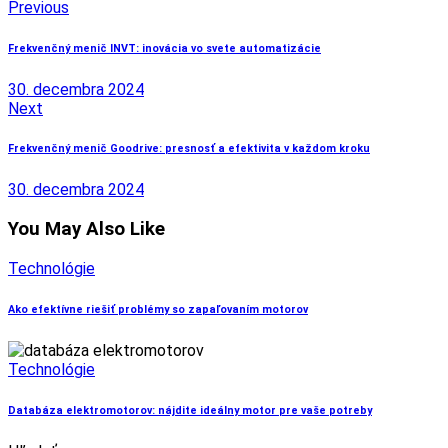
Navigácia
Previous
v
Frekvenčný menič INVT: inovácia vo svete automatizácie
článku
30. decembra 2024
Next
Frekvenčný menič Goodrive: presnosť a efektivita v každom kroku
30. decembra 2024
You May Also Like
Technológie
Ako efektívne riešiť problémy so zapaľovaním motorov
Technológie
Databáza elektromotorov: nájdite ideálny motor pre vaše potreby