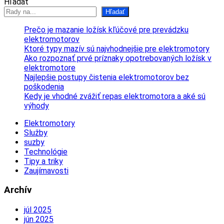
Hľadať
Hľadať
Prečo je mazanie ložísk kľúčové pre prevádzku
elektromotorov
Ktoré typy mazív sú najvhodnejšie pre elektromotory
Ako rozpoznať prvé príznaky opotrebovaných ložísk v
elektromotore
Najlepšie postupy čistenia elektromotorov bez
poškodenia
Kedy je vhodné zvážiť repas elektromotora a aké sú
výhody
Elektromotory
Služby
suzby
Technológie
Tipy a triky
Zaujímavosti
Archív
júl 2025
jún 2025