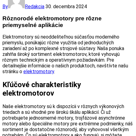
By
Redakcia
30. decembra 2024
Rôznorodé elektromotory pre rôzne
priemyselné aplikácie
Elektromotory sú neoddeliteľnou súčasťou moderného
priemyslu, ponúkajúc rôzne využitia od jednoduchých
zariadení až po komplexné strojové sústavy. Naša ponuka
zahŕňa široký sortiment elektromotorov, ktoré vyhovujú
rôznym technickým a operatívnym požiadavkám. Pre
detailnejšie informácie o našich produktoch, navštívte našu
stránku o
elektromotory
.
Kľúčové charakteristiky
elektromotorov
Naše elektromotory sú k dispozícii v rôznych výkonových
triedach a sú vhodné pre širokú škálu aplikácií. Či už
potrebujete jednosmerné motory, trojfázové asynchrónne
motory alebo špeciálne motory pre extrémne podmienky, náš
sortiment je dostatočne rôznorodý, aby vyhovoval všetkým
potrebám. Čo sú elektromotory a ako fungujú, si môžete