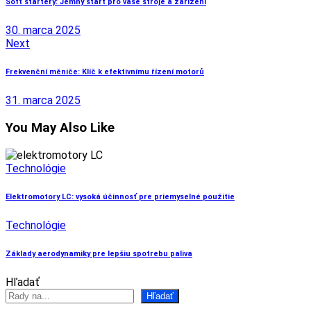
Soft startéry: Jemný start pro vaše stroje a zařízení
článku
30. marca 2025
Next
Frekvenční měniče: Klíč k efektivnímu řízení motorů
31. marca 2025
You May Also Like
Technológie
Elektromotory LC: vysoká účinnosť pre priemyselné použitie
Technológie
Základy aerodynamiky pre lepšiu spotrebu paliva
Hľadať
Hľadať