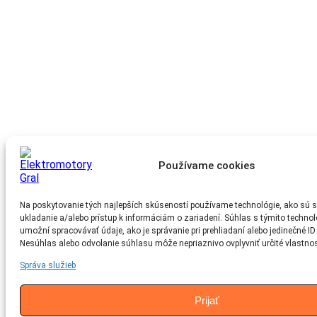
Používame cookies
Na poskytovanie tých najlepších skúseností používame technológie, ako sú s
ukladanie a/alebo prístup k informáciám o zariadení. Súhlas s týmito techn
umožní spracovávať údaje, ako je správanie pri prehliadaní alebo jedinečné ID 
Nesúhlas alebo odvolanie súhlasu môže nepriaznivo ovplyvniť určité vlastnost
Správa služieb
Prijať