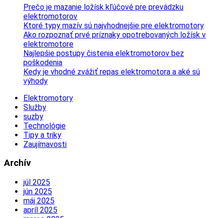
Prečo je mazanie ložísk kľúčové pre prevádzku
elektromotorov
Ktoré typy mazív sú najvhodnejšie pre elektromotory
Ako rozpoznať prvé príznaky opotrebovaných ložísk v
elektromotore
Najlepšie postupy čistenia elektromotorov bez
poškodenia
Kedy je vhodné zvážiť repas elektromotora a aké sú
výhody
Elektromotory
Služby
suzby
Technológie
Tipy a triky
Zaujímavosti
Archív
júl 2025
jún 2025
máj 2025
apríl 2025