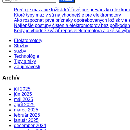
Prečo je mazanie ložísk kľúčové pre prevádzku elektrom
Ktoré typy mazív sú najvhodnejšie pre elektromotory
Ako rozpoznať prvé príznaky opotrebovaných ložísk v el
Najlepšie postupy čistenia elektromotorov bez poškoden
Kedy je vhodné zvážiť repas elektromotora a aké sú výh
Elektromotory
Služby
suzby
Technológie
Tipy a triky
Zaujímavosti
Archív
júl 2025
jún 2025
máj 2025
apríl 2025
marec 2025
február 2025
január 2025
december 2024