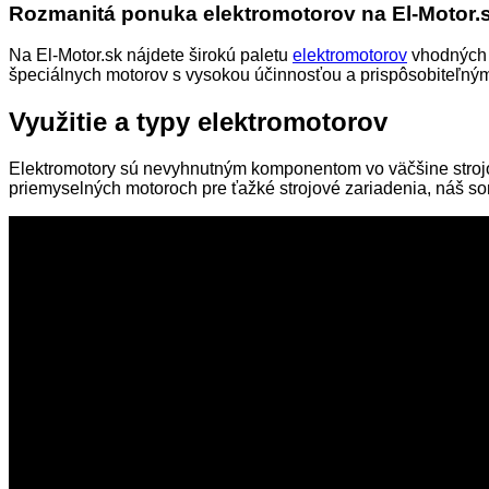
Rozmanitá ponuka elektromotorov na El-Motor.
Na El-Motor.sk nájdete širokú paletu
elektromotorov
vhodných p
špeciálnych motorov s vysokou účinnosťou a prispôsobiteľný
Využitie a typy elektromotorov
Elektromotory sú nevyhnutným komponentom vo väčšine strojo
priemyselných motoroch pre ťažké strojové zariadenia, náš so