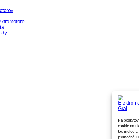
otorov
ektromotore
ia
ody
Na poskytov
cookie na uk
technológiam
jedinečné ID