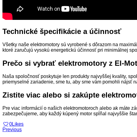
Technické špecifikácie a účinnosť
Všetky naše elektromotory sú vyrobené s dôrazom na maximál
ktoré zaručujú vysokú energetickú účinnosť pri minimálnej spo
Prečo si vybrať elektromotory z El-Mot
Naša spoločnosť poskytuje len produkty najvyššej kvality, sp
priemyselné zariadenie, sme tu, aby sme vám pomohli nájsť na
Zistite viac alebo si zakúpte elektromo
Pre viac informácií o našich elektromotoroch alebo ak máte zá
zabezpečujeme, aby každý kúpený motor spĺňal najvyššie štand
0
Likes
Navigácia
Previous