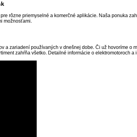
sk
re rôzne priemyselné a komerčné aplikácie. Naša ponuka zahŕň
mi možnosťami.
v a zariadení používaných v dnešnej dobe. Či už hovoríme o 
rtiment zahŕňa všetko. Detailné informácie o elektromotoroch a