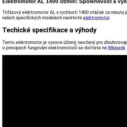
Elektromotor AL 1400 ot/min: Spolehlivost a vý
Trifázový elektromotor AL s rychlostí 1400 otáček za minutu je
našich specifických modelech navštivte
elektromotor
.
Techické specifikace a výhody
Tento elektromotor je vysoce účinný, navržený pro dlouhotrvaj
o principech fungování elektromotorů se dočtete na
Wikipedii
.