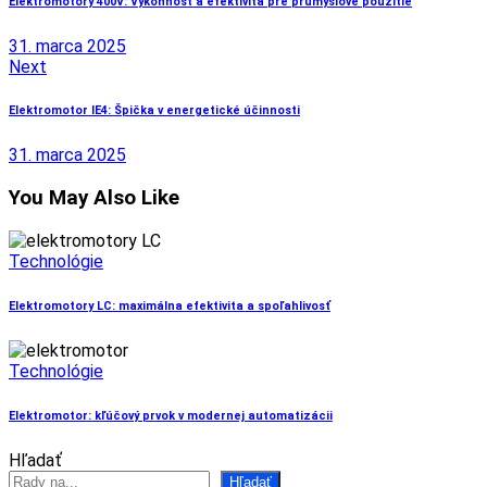
Elektromotory 400V: Výkonnost a efektivita pre průmyslové použitie
31. marca 2025
Next
Elektromotor IE4: Špička v energetické účinnosti
31. marca 2025
You May Also Like
Technológie
Elektromotory LC: maximálna efektivita a spoľahlivosť
Technológie
Elektromotor: kľúčový prvok v modernej automatizácii
Hľadať
Hľadať