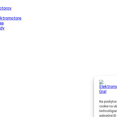
otorov
lektromotore
ia
ody
Na poskytov
cookie na uk
technológiam
jedinečné ID