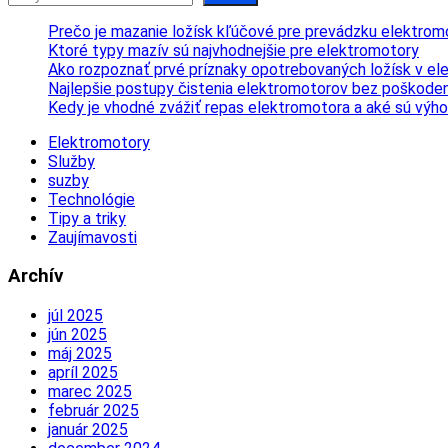
Prečo je mazanie ložísk kľúčové pre prevádzku elektrom
Ktoré typy mazív sú najvhodnejšie pre elektromotory
Ako rozpoznať prvé príznaky opotrebovaných ložísk v e
Najlepšie postupy čistenia elektromotorov bez poškoden
Kedy je vhodné zvážiť repas elektromotora a aké sú výh
Elektromotory
Služby
suzby
Technológie
Tipy a triky
Zaujímavosti
Archív
júl 2025
jún 2025
máj 2025
apríl 2025
marec 2025
február 2025
január 2025