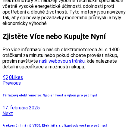
Elektromotory AL nabízejí výborné technické specifikace
včetně vysoké energetické účinnosti, odolnosti proti
opotřebení a dlouhé životnosti. Tyto motory jsou navrženy
tak, aby splňovaly požadavky moderního průmyslu a byly
ekonomicky výhodné.
Zjistěte Více nebo Kupujte Nyní
Pro více informací o našich elektromotorech AL s 1400
otáčkami za minutu nebo pokud chcete provést nákup,
prosím navštivte
naši webovou stránku
, kde naleznete
detailní specifikace a možnosti nákupu.
0
Likes
Navigácia
Previous
v
Třífázový elektromotor: Spolehlivost a výkon pro průmysl
článku
17. februára 2025
Next
Frekvenční měnič V800: Efektivita a přizpůsobivost pro průmysl