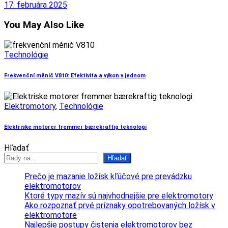
17. februára 2025
You May Also Like
Technológie
Frekvenční měnič V810: Efektivita a výkon v jednom
Elektromotory
,
Technológie
Elektriske motorer fremmer bærekraftig teknologi
Hľadať
Hľadať
Prečo je mazanie ložísk kľúčové pre prevádzku
elektromotorov
Ktoré typy mazív sú najvhodnejšie pre elektromotory
Ako rozpoznať prvé príznaky opotrebovaných ložísk v
elektromotore
Najlepšie postupy čistenia elektromotorov bez