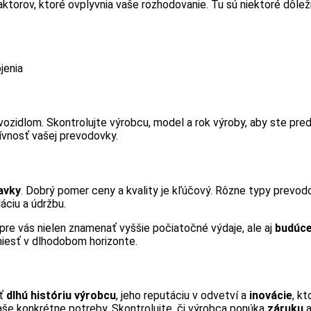
ktorov, ktoré ovplyvnia vaše rozhodovanie. Tu sú niektoré dôlež
jenia
vozidlom. Skontrolujte výrobcu, model a rok výroby, aby ste pr
ívnosť vašej prevodovky.
avky
. Dobrý pomer ceny a kvality je kľúčový. Rôzne typy prevod
áciu a údržbu.
re vás nielen znamenať vyššie počiatočné výdaje, ale aj
budúce
iesť v dlhodobom horizonte.
iť
dlhú históriu výrobcu
, jeho reputáciu v odvetví a
inovácie
, kt
aše konkrétne potreby. Skontrolujte, či výrobca ponúka
záruku
a