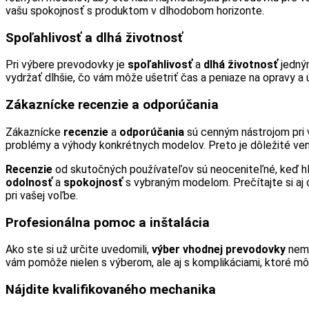
vašu spokojnosť s produktom v dlhodobom horizonte.
Spoľahlivosť a dlhá životnosť
Pri výbere prevodovky je
spoľahlivosť
a
dlhá životnosť
jedným
vydržať dlhšie, čo vám môže ušetriť čas a peniaze na opravy a 
Zákaznícke recenzie a odporúčania
Zákaznícke
recenzie
a
odporúčania
sú cenným nástrojom pri 
problémy a výhody konkrétnych modelov. Preto je dôležité ve
Recenzie
od skutočných používateľov sú neoceniteľné, keď hľ
odolnosť
a
spokojnosť
s vybraným modelom. Prečítajte si aj o
pri vašej voľbe.
Profesionálna pomoc a inštalácia
Ako ste si už určite uvedomili,
výber vhodnej prevodovky
nemu
vám pomôže nielen s výberom, ale aj s komplikáciami, ktoré môž
Nájdite kvalifikovaného mechanika