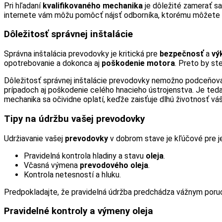
Pri hľadaní
kvalifikovaného mechanika
je dôležité zamerať sa
internete vám môžu pomôcť nájsť odborníka, ktorému môžete d
Dôležitosť správnej inštalácie
Správna inštalácia prevodovky je kritická pre
bezpečnosť
a
vý
opotrebovanie a dokonca aj
poškodenie motora
. Preto by st
Dôležitosť správnej inštalácie prevodovky nemožno podceňova
prípadoch aj poškodenie celého hnacieho ústrojenstva. Je teda
mechanika sa očividne oplatí, keďže zaisťuje dlhú životnosť v
Tipy na údržbu vašej prevodovky
Udržiavanie vašej
prevodovky
v dobrom stave je kľúčové pre j
Pravidelná kontrola hladiny a stavu
oleja
.
Včasná výmena
prevodového oleja
.
Kontrola netesností a hluku.
Predpokladajte, že pravidelná údržba predchádza vážnym por
Pravidelné kontroly a výmeny oleja