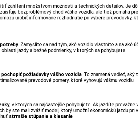
iť zahltení množstvom možností a technických detailov. Je dôle
zaisťuje bezproblémový chod vášho vozidla, ale tiež pomáha p
môžu urobiť informované rozhodnutie pri výbere prevodovky, kt
 potreby
. Zamyslite sa nad tým, aké vozidlo vlastníte a na aké
 v oblasti jazdy a bežné podmienky, v ktorých sa pohybujete.
 pochopiť požiadavky vášho vozidla
. To znamená vedieť, aký
ptimalizované prevodové pomery, ktoré vyhovujú vášmu vozidlu.
enky
, v ktorých sa najčastejšie pohybujete. Ak jazdíte prevažne
iach by ste mali zvážiť model, ktorý umožní ekonomickú jazdu pri 
dnuť
strmšie stúpanie a klesanie
.