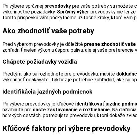
Pri výbere správnej
prevodovky
pre vaše potreby sa môžete cít
výkonnostné požiadavky.
Správny výber
prevodovky nie lenže 
tomto príspevku vám poskytneme užitočné kroky, ktoré vám po
Ako zhodnotiť vaše potreby
Pred výberom prevodovky je dôležité
presne zhodnotiť vaše
zohľadniť nielen výkon a úsporu paliva, ale aj vaše preferencie
Chápete požiadavky vozidla
Predtým, ako sa rozhodnete pre prevodovku, musíte
dôkladne
výkonnosť očakávate. Taktiež je potrebné zohľadniť, aké sú o
Identifikácia jazdných podmienok
Pri výbere prevodovky je kľúčové
identifikovať jazdné podmi
navrhnutá pre
časté zastavovanie a rozbiehanie
. Na diaľnic
horských cestách, potrebujete prevodovku, ktorá dokáže zvlá
Kľúčové faktory pri výbere prevodovky