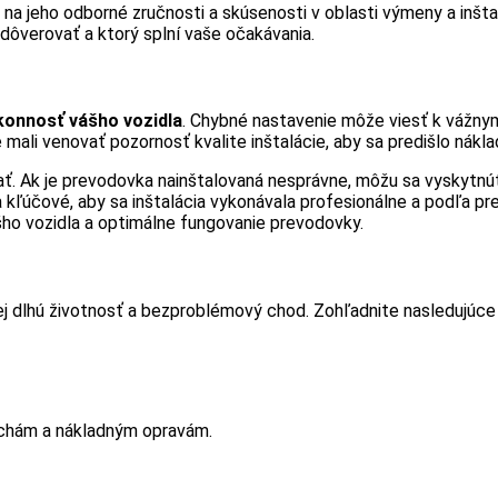
 na jeho odborné zručnosti a skúsenosti v oblasti výmeny a inšt
ôverovať a ktorý splní vaše očakávania.
konnosť vášho vozidla
. Chybné nastavenie môže viesť k vážn
e mali venovať pozornosť kvalite inštalácie, aby sa predišlo nák
ť. Ak je prevodovka nainštalovaná nesprávne, môžu sa vyskytn
 kľúčové, aby sa inštalácia vykonávala profesionálne a podľa pr
ášho vozidla a optimálne fungovanie prevodovky.
ej dlhú životnosť a bezproblémový chod. Zohľadnite nasledujúce 
uchám a nákladným opravám.