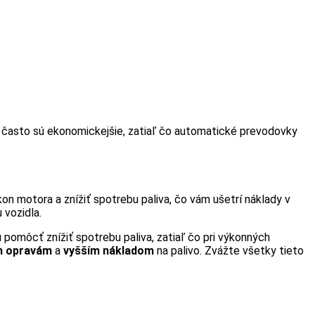
 často sú ekonomickejšie, zatiaľ čo automatické prevodovky
on motora a znížiť spotrebu paliva, čo vám ušetrí náklady v
 vozidla.
omôcť znížiť spotrebu paliva, zatiaľ čo pri výkonných
m opravám
a
vyšším nákladom
na palivo. Zvážte všetky tieto