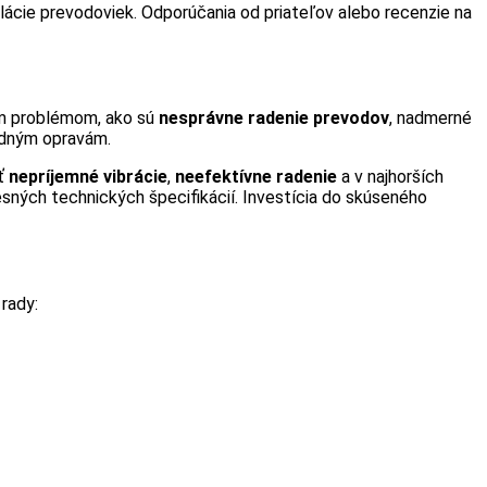
alácie prevodoviek. Odporúčania od priateľov alebo recenzie na
ym problémom, ako sú
nesprávne radenie prevodov
, nadmerné
ladným opravám.
úť
nepríjemné vibrácie
,
neefektívne radenie
a v najhorších
esných technických špecifikácií. Investícia do skúseného
rady: