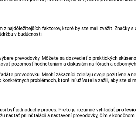
 z najdôležitejších faktorov, ktoré by ste mali zvážiť. Značky s
údržbu v budúcnosti.
výbere prevodovky. Môžete sa dozvedieť o praktických skúsenos
novať pozornosť hodnoteniam a diskusiám na fórach a odborných
adáte prevodovku. Mnohí zákazníci zdieľajú svoje pozitívne a 
 konkrétnych problémoch, ktoré iní užívatelia zažili, aby ste si 
sí byť jednoduchý proces. Preto je rozumné vyhľadať
profesi
u nastať pri inštalácii a nastavení prevodovky, čím v konečnom 