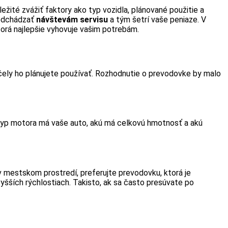
žité zvážiť faktory ako typ vozidla, plánované použitie a
redchádzať
návštevám servisu
a tým šetrí vaše peniaze. V
orá najlepšie vyhovuje vašim potrebám.
 účely ho plánujete používať. Rozhodnutie o prevodovke by malo
 typ motora má vaše auto, akú má celkovú hmotnosť a akú
 v mestskom prostredí, preferujte prevodovku, ktorá je
vyšších rýchlostiach. Takisto, ak sa často presúvate po