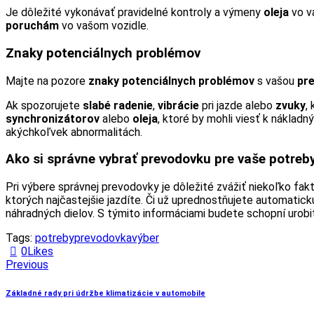
Je dôležité vykonávať pravidelné kontroly a výmeny
oleja
vo v
poruchám
vo vašom vozidle.
Znaky potenciálnych problémov
Majte na pozore
znaky potenciálnych problémov
s vašou
pr
Ak spozorujete
slabé radenie
,
vibrácie
pri jazde alebo
zvuky
,
synchronizátorov
alebo
oleja
, ktoré by mohli viesť k náklad
akýchkoľvek abnormalitách.
Ako si správne vybrať prevodovku pre vaše potreb
Pri výbere správnej prevodovky je dôležité zvážiť niekoľko fak
ktorých najčastejšie jazdíte. Či už uprednostňujete automatic
náhradných dielov. S týmito informáciami budete schopní urobi
Tags:
potreby
prevodovka
výber
0
Likes
Navigácia
Previous
v
Základné rady pri údržbe klimatizácie v automobile
článku