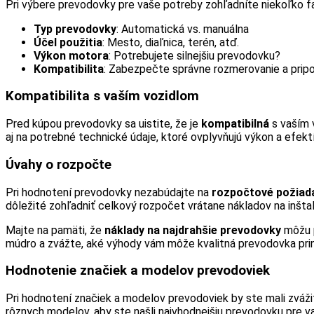
Pri výbere prevodovky pre vaše potreby zohľadníte niekoľko fa
Typ prevodovky
: Automatická vs. manuálna
Účel použitia
: Mesto, diaľnica, terén, atď.
Výkon motora
: Potrebujete silnejšiu prevodovku?
Kompatibilita
: Zabezpečte správne rozmerovanie a pripo
Kompatibilita s vaším vozidlom
Pred kúpou prevodovky sa uistite, že je
kompatibilná
s vaším 
aj na potrebné technické údaje, ktoré ovplyvňujú výkon a efekt
Úvahy o rozpočte
Pri hodnotení prevodovky nezabúdajte na
rozpočtové požiad
dôležité zohľadniť celkový rozpočet vrátane nákladov na inštal
Majte na pamäti, že
náklady na najdrahšie prevodovky
môžu p
múdro a zvážte, aké výhody vám môže kvalitná prevodovka prin
Hodnotenie značiek a modelov prevodoviek
Pri hodnotení značiek a modelov prevodoviek by ste mali zváž
rôznych modelov, aby ste našli najvhodnejšiu prevodovku pre v