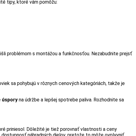
ité tipy, ktoré vám pomôžu:
edišli problémom s montážou a funkčnosťou. Nezabudnite prejsť
oviek sa pohybujú v rôznych cenových kategóriách, takže je
 úspory
na údržbe a lepšej spotrebe paliva. Rozhodnite sa
oré priniesol. Dôležité je tiež porovnať vlastnosti a ceny
 dostupnosť náhradných dielov, pretože to môže ovplyvniť