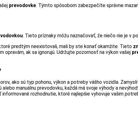
ašej
prevodovke
. Týmto spôsobom zabezpečíte správne mazan
evodovkou
. Tieto príznaky môžu naznačovať, že niečo nie je v po
 ktoré predtým neexistovali, mali by ste konať okamžite. Tieto
z
ným opravám, ak sa ignorujú. Udržujte pozornosť na výkon vašej
pr
y
torov, ako sú typ pohonu, výkon a potreby vášho vozidla. Zamysl
kú alebo manuálnu prevodovku, každá má svoje výhody a nevýhody.
ť informované rozhodnutie, ktoré najlepšie vyhovuje vašim potre