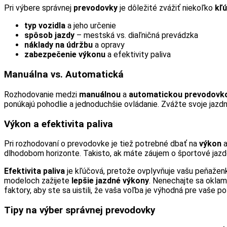
Pri výbere správnej
prevodovky
je dôležité zvážiť niekoľko
kľ
typ vozidla
a jeho určenie
spôsob jazdy
– mestská vs. diaľničná prevádzka
náklady na údržbu
a opravy
zabezpečenie výkonu
a efektivity paliva
Manuálna vs. Automatická
Rozhodovanie medzi
manuálnou
a
automatickou prevodovk
ponúkajú pohodlie a jednoduchšie ovládanie. Zvážte svoje jazd
Výkon a efektivita paliva
Pri rozhodovaní o prevodovke je tiež potrebné dbať na
výkon
dlhodobom horizonte. Takisto, ak máte záujem o športové jazde
Efektivita paliva
je kľúčová, pretože ovplyvňuje vašu peňaženk
modeloch zažijete
lepšie jazdné výkony
. Nenechajte sa oklam
faktory, aby ste sa uistili, že vaša voľba je výhodná pre vaše po
Tipy na výber správnej prevodovky