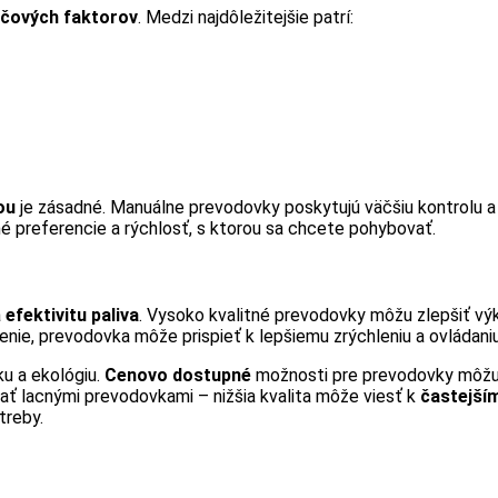
účových faktorov
. Medzi najdôležitejšie patrí:
ou
je zásadné. Manuálne prevodovky poskytujú väčšiu kontrolu a
né preferencie a rýchlosť, s ktorou sa chcete pohybovať.
a
efektivitu paliva
. Vysoko kvalitné prevodovky môžu zlepšiť výk
nie, prevodovka môže prispieť k lepšiemu zrýchleniu a ovládaniu
u a ekológiu.
Cenovo dostupné
možnosti pre prevodovky môžu p
ať lacnými prevodovkami – nižšia kvalita môže viesť k
častejší
treby.