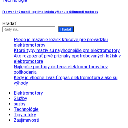
Technológie
Frekvenčný menič: optimalizácia výkonu a účinnosti motorov
Hľadať
Hľadať
Prečo je mazanie ložísk kľúčové pre prevádzku
elektromotorov
Ktoré typy mazív sú najvhodnejšie pre elektromotory
Ako rozpoznať prvé príznaky opotrebovaných ložísk v
elektromotore
Najlepšie postupy čistenia elektromotorov bez
poškodenia
Kedy je vhodné zvážiť repas elektromotora a aké sú
výhody
Elektromotory
Služby
suzby
Technológie
Tipy a triky
Zaujímavosti