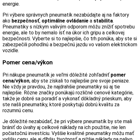
energie.
Pri výbere správnych pneumatík nezabúdajte aj na faktory
ako
bezpečnosť
,
optimálne ovládanie
a
stabilita
.
Pneumatiky s nízkym valivým odporom môžu znížiť spotrebu
energie, ale to by nemalo ísť na úkor ich gripu a celkovej
bezpečnosti. Vyberte si to najlepšie, čo trh ponúka, aby ste si
zabezpečili pohodlnú a bezpečnú jazdu vo vašom elektrickom
vozidle.
Pomer cena/výkon
Pri nákupe pneumatík je veľmi dôležité zohľadniť
pomer
cena/výkon
, aby ste získali to najlepšie pre svoje peniaze.
Nie vždy je pravdou, že najdrahšie pneumatiky sú aj tie
najlepšie. Rôzne značky ponúkajú rozličné cenové kategórie,
takže je dobré sa poradiť a vykonať dôkladný prieskum, aby
ste našli pneumatiky, ktoré poskytujú dobrú kvalitu za
rozumnú cenu.
Je dôležité nezabúdať, že pri výbere pneumatík by ste mali
brániť do úvahy aj celkové náklady na ich použitie, nie len
počiatočnú investíciu. Vyššie kvalitné pneumatiky môžu mať
vyššiu cenu, ale aj dlhšiu životnosť a nižšie náklady na palivo.