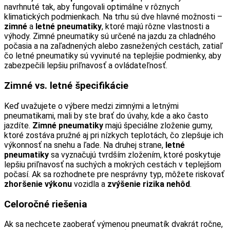
navrhnuté tak, aby fungovali optimálne v rôznych
klimatických podmienkach. Na trhu sú dve hlavné možnosti –
zimné
a
letné pneumatiky
, ktoré majú rôzne vlastnosti a
výhody. Zimné pneumatiky sú určené na jazdu za chladného
počasia a na zaľadnených alebo zasnežených cestách, zatiaľ
čo letné pneumatiky sú vyvinuté na teplejšie podmienky, aby
zabezpečili lepšiu priľnavosť a ovládateľnosť.
Zimné vs. letné špecifikácie
Keď uvažujete o výbere medzi zimnými a letnými
pneumatikami, mali by ste brať do úvahy, kde a ako často
jazdíte.
Zimné pneumatiky
majú špeciálne zloženie gumy,
ktoré zostáva pružné aj pri nízkych teplotách, čo zlepšuje ich
výkonnosť na snehu a ľade. Na druhej strane,
letné
pneumatiky
sa vyznačujú tvrdším zložením, ktoré poskytuje
lepšiu priľnavosť na suchých a mokrých cestách v teplejšom
počasí. Ak sa rozhodnete pre nesprávny typ, môžete riskovať
zhoršenie výkonu
vozidla a
zvýšenie rizika nehôd
.
Celoročné riešenia
Ak sa nechcete zaoberať výmenou pneumatík dvakrát ročne,