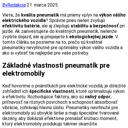
By
Redakcia
21. marca 2025
Viete, že
kvalita pneumatík
má priamy vplyv na
výkon vášho
elektrického vozidla
? Správne pneu nielen zvyšujú
efektivitu batérie
, ale aj zlepšujú
stabilitu a bezpečnosť
pri
jazde. Ak zainvestujete do kvalitných pneumatík, nielenže
zvýšite dojazd, ale aj prispejete k
ekologickejšej jazde
. V
tomto článku sa pozrieme na to, prečo sú kvalitné
pneumatiky nevyhnutné pre optimálny výkon vášho vozidla a
ako si vybrať tie najlepšie pre vaše potreby.
Základné vlastnosti pneumatík pre
elektromobily
Keď hovoríme o pnámitkách pre elektrické vozidlá, je dôležité
zohľadniť ich
špecifické vlastnosti
, ktoré optimalizujú výkon
a efektivitu. Rozhodujúce faktory, ako sú
valivý odpor
,
priľnavosť na rôznych povrchoch a schopnosť absorbovať
vibrácie, zohrávajú hlavnú úlohu. Pneumatiky navrhnuté pre
elektromobily sú obvykle širšie a majú špeciálne tvarované
dezény, aby dokázali efektívne prenášať krútiaci moment,
ktorý elektromobily produkujú takmer okamžite.