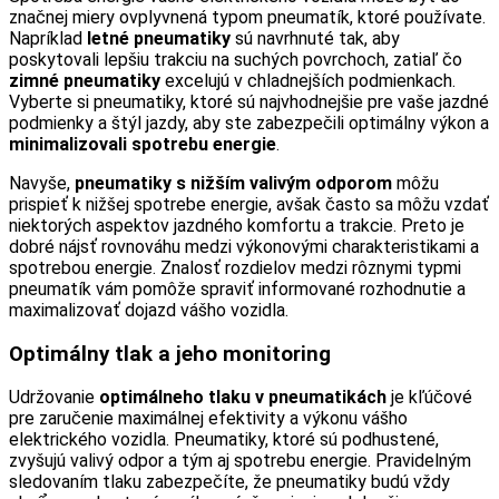
značnej miery ovplyvnená typom pneumatík, ktoré používate.
Napríklad
letné pneumatiky
sú navrhnuté tak, aby
poskytovali lepšiu trakciu na suchých povrchoch, zatiaľ čo
zimné pneumatiky
excelujú v chladnejších podmienkach.
Vyberte si pneumatiky, ktoré sú najvhodnejšie pre vaše jazdné
podmienky a štýl jazdy, aby ste zabezpečili optimálny výkon a
minimalizovali spotrebu energie
.
Navyše,
pneumatiky s nižším valivým odporom
môžu
prispieť k nižšej spotrebe energie, avšak často sa môžu vzdať
niektorých aspektov jazdného komfortu a trakcie. Preto je
dobré nájsť rovnováhu medzi výkonovými charakteristikami a
spotrebou energie. Znalosť rozdielov medzi rôznymi typmi
pneumatík vám pomôže spraviť informované rozhodnutie a
maximalizovať dojazd vášho vozidla.
Optimálny tlak a jeho monitoring
Udržovanie
optimálneho tlaku v pneumatikách
je kľúčové
pre zaručenie maximálnej efektivity a výkonu vášho
elektrického vozidla. Pneumatiky, ktoré sú podhustené,
zvyšujú valivý odpor a tým aj spotrebu energie. Pravidelným
sledovaním tlaku zabezpečíte, že pneumatiky budú vždy