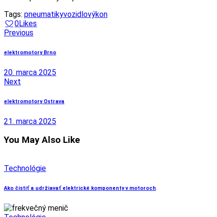
Tags:
pneumatiky
vozidlo
výkon
0
Likes
Navigácia
Previous
v
elektromotory Brno
článku
20. marca 2025
Next
elektromotory Ostrava
21. marca 2025
You May Also Like
Technológie
Ako čistiť a udržiavať elektrické komponenty v motoroch