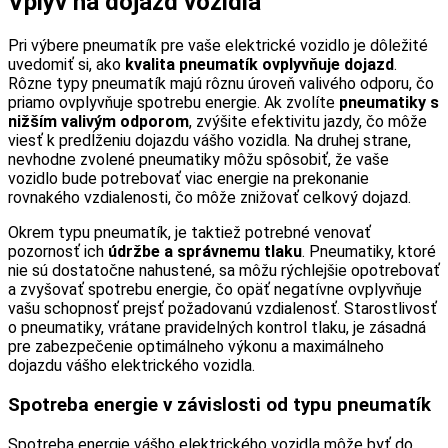
Vplyv na dojazd vozidla
Pri výbere pneumatík pre vaše elektrické vozidlo je dôležité
uvedomiť si, ako
kvalita pneumatík ovplyvňuje dojazd
.
Rôzne typy pneumatík majú rôznu úroveň valivého odporu, čo
priamo ovplyvňuje spotrebu energie. Ak zvolíte
pneumatiky s
nižším valivým odporom
, zvýšite efektivitu jazdy, čo môže
viesť k predĺženiu dojazdu vášho vozidla. Na druhej strane,
nevhodne zvolené pneumatiky môžu spôsobiť, že vaše
vozidlo bude potrebovať viac energie na prekonanie
rovnakého vzdialenosti, čo môže znižovať celkový dojazd.
Okrem typu pneumatík, je taktiež potrebné venovať
pozornosť ich
údržbe a správnemu tlaku
. Pneumatiky, ktoré
nie sú dostatočne nahustené, sa môžu rýchlejšie opotrebovať
a zvyšovať spotrebu energie, čo opäť negatívne ovplyvňuje
vašu schopnosť prejsť požadovanú vzdialenosť. Starostlivosť
o pneumatiky, vrátane pravidelných kontrol tlaku, je zásadná
pre zabezpečenie optimálneho výkonu a maximálneho
dojazdu vášho elektrického vozidla.
Spotreba energie v závislosti od typu pneumatík
Spotreba energie vášho elektrického vozidla môže byť do