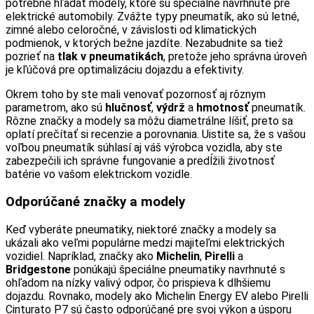
potrebné hľadať modely, ktoré sú špeciálne navrhnuté pre
elektrické automobily. Zvážte typy pneumatík, ako sú letné,
zimné alebo celoročné, v závislosti od klimatických
podmienok, v ktorých bežne jazdíte. Nezabudnite sa tiež
pozrieť na
tlak v pneumatikách
, pretože jeho správna úroveň
je kľúčová pre optimalizáciu dojazdu a efektivity.
Okrem toho by ste mali venovať pozornosť aj rôznym
parametrom, ako sú
hlučnosť
,
výdrž
a
hmotnosť
pneumatík.
Rôzne značky a modely sa môžu diametrálne líšiť, preto sa
oplatí prečítať si recenzie a porovnania. Uistite sa, že s vašou
voľbou pneumatík súhlasí aj váš výrobca vozidla, aby ste
zabezpečili ich správne fungovanie a predĺžili životnosť
batérie vo vašom elektrickom vozidle.
Odporúčané značky a modely
Keď vyberáte pneumatiky, niektoré značky a modely sa
ukázali ako veľmi populárne medzi majiteľmi elektrických
vozidiel. Napríklad, značky ako
Michelin
,
Pirelli
a
Bridgestone
ponúkajú špeciálne pneumatiky navrhnuté s
ohľadom na nízky valivý odpor, čo prispieva k dlhšiemu
dojazdu. Rovnako, modely ako Michelin Energy EV alebo Pirelli
Cinturato P7 sú často odporúčané pre svoj výkon a úsporu