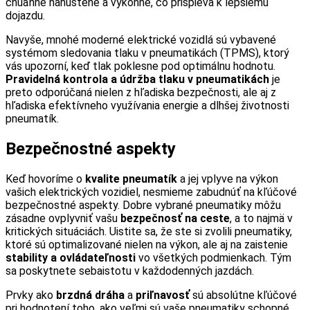
chuẩnne nahustené a výkonné, čo prispieva k lepšiemu
dojazdu.
Navyše, mnohé moderné elektrické vozidlá sú vybavené
systémom sledovania tlaku v pneumatikách (TPMS), ktorý
vás upozorní, keď tlak poklesne pod optimálnu hodnotu.
Pravidelná kontrola a údržba tlaku v pneumatikách
je
preto odporúčaná nielen z hľadiska bezpečnosti, ale aj z
hľadiska efektívneho využívania energie a dlhšej životnosti
pneumatík.
Bezpečnostné aspekty
Keď hovoríme o
kvalite pneumatík
a jej vplyve na výkon
vašich elektrických vozidiel, nesmieme zabudnúť na kľúčové
bezpečnostné aspekty. Dobre vybrané pneumatiky môžu
zásadne ovplyvniť vašu
bezpečnosť na ceste
, a to najmä v
kritických situáciách. Uistite sa, že ste si zvolili pneumatiky,
ktoré sú optimalizované nielen na výkon, ale aj na zaistenie
stability a ovládateľnosti
vo všetkých podmienkach. Tým
sa poskytnete sebaistotu v každodenných jazdách.
Prvky ako
brzdná dráha
a
priľnavosť
sú absolútne kľúčové
pri hodnotení toho, ako veľmi sú vaše pneumatiky schopné