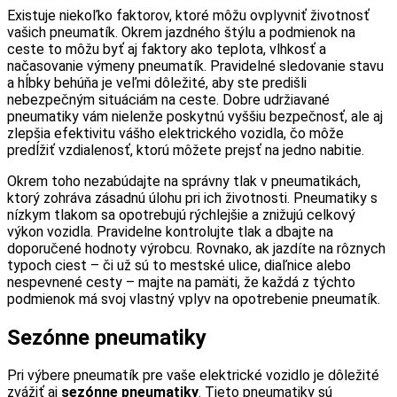
Existuje niekoľko faktorov, ktoré môžu ovplyvniť životnosť
vašich pneumatík. Okrem jazdného štýlu a podmienok na
ceste to môžu byť aj faktory ako teplota, vlhkosť a
načasovanie výmeny pneumatík. Pravidelné sledovanie stavu
a hĺbky behúňa je veľmi dôležité, aby ste predišli
nebezpečným situáciám na ceste. Dobre udržiavané
pneumatiky vám nielenže poskytnú vyššiu bezpečnosť, ale aj
zlepšia efektivitu vášho elektrického vozidla, čo môže
predĺžiť vzdialenosť, ktorú môžete prejsť na jedno nabitie.
Okrem toho nezabúdajte na správny tlak v pneumatikách,
ktorý zohráva zásadnú úlohu pri ich životnosti. Pneumatiky s
nízkym tlakom sa opotrebujú rýchlejšie a znižujú celkový
výkon vozidla. Pravidelne kontrolujte tlak a dbajte na
doporučené hodnoty výrobcu. Rovnako, ak jazdíte na rôznych
typoch ciest – či už sú to mestské ulice, diaľnice alebo
nespevnené cesty – majte na pamäti, že každá z týchto
podmienok má svoj vlastný vplyv na opotrebenie pneumatík.
Sezónne pneumatiky
Pri výbere pneumatík pre vaše elektrické vozidlo je dôležité
zvážiť aj
sezónne pneumatiky
. Tieto pneumatiky sú