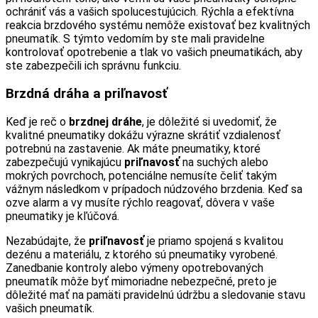
ochrániť vás a vašich spolucestujúcich. Rýchla a efektívna
reakcia brzdového systému nemôže existovať bez kvalitných
pneumatík. S týmto vedomím by ste mali pravidelne
kontrolovať opotrebenie a tlak vo vašich pneumatikách, aby
ste zabezpečili ich správnu funkciu.
Brzdná dráha a priľnavosť
Keď je reč o
brzdnej dráhe
, je dôležité si uvedomiť, že
kvalitné pneumatiky dokážu výrazne skrátiť vzdialenosť
potrebnú na zastavenie. Ak máte pneumatiky, ktoré
zabezpečujú vynikajúcu
priľnavosť
na suchých alebo
mokrých povrchoch, potenciálne nemusíte čeliť takým
vážnym následkom v prípadoch núdzového brzdenia. Keď sa
ozve alarm a vy musíte rýchlo reagovať, dôvera v vaše
pneumatiky je kľúčová.
Nezabúdajte, že
priľnavosť
je priamo spojená s kvalitou
dezénu a materiálu, z ktorého sú pneumatiky vyrobené.
Zanedbanie kontroly alebo výmeny opotrebovaných
pneumatík môže byť mimoriadne nebezpečné, preto je
dôležité mať na pamäti pravidelnú údržbu a sledovanie stavu
vašich pneumatík.