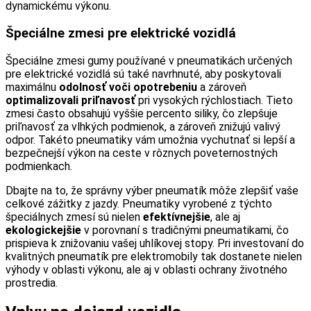
dynamickému výkonu.
Špeciálne zmesi pre elektrické vozidlá
Špeciálne zmesi gumy používané v pneumatikách určených
pre elektrické vozidlá sú také navrhnuté, aby poskytovali
maximálnu
odolnosť voči opotrebeniu
a zároveň
optimalizovali priľnavosť
pri vysokých rýchlostiach. Tieto
zmesi často obsahujú vyššie percento siliky, čo zlepšuje
priľnavosť za vlhkých podmienok, a zároveň znižujú valivý
odpor. Takéto pneumatiky vám umožnia vychutnať si lepší a
bezpečnejší výkon na ceste v rôznych poveternostných
podmienkach.
Dbajte na to, že správny výber pneumatík môže zlepšiť vaše
celkové zážitky z jazdy. Pneumatiky vyrobené z týchto
špeciálnych zmesí sú nielen
efektívnejšie
, ale aj
ekologickejšie
v porovnaní s tradičnými pneumatikami, čo
prispieva k znižovaniu vašej uhlíkovej stopy. Pri investovaní do
kvalitných pneumatík pre elektromobily tak dostanete nielen
výhody v oblasti výkonu, ale aj v oblasti ochrany životného
prostredia.