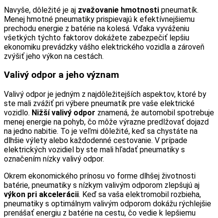
Navyše, dôležité je aj
zvažovanie hmotnosti
pneumatík.
Menej hmotné pneumatiky prispievajú k efektívnejšiemu
prechodu energie z batérie na kolesá. Vďaka vyváženiu
všetkých týchto faktorov dokážete zabezpečiť lepšiu
ekonomiku prevádzky vášho elektrického vozidla a zároveň
zvýšiť jeho výkon na cestách.
Valivý odpor a jeho význam
Valivý odpor je jedným z najdôležitejších aspektov, ktoré by
ste mali zvážiť pri výbere pneumatík pre vaše elektrické
vozidlo.
Nižší valivý odpor
znamená, že automobil spotrebuje
menej energie na pohyb, čo môže výrazne predlžovať dojazd
na jedno nabitie. To je veľmi dôležité, keď sa chystáte na
dlhšie výlety alebo každodenné cestovanie. V prípade
elektrických vozidiel by ste mali hľadať pneumatiky s
označením nízky valivý odpor.
Okrem ekonomického prínosu vo forme dlhšej životnosti
batérie, pneumatiky s nízkym valivým odporom zlepšujú aj
výkon pri akcelerácii
. Keď sa vaša elektromobil rozbieha,
pneumatiky s optimálnym valivým odporom dokážu rýchlejšie
prenášať energiu z batérie na cestu, čo vedie k lepšiemu