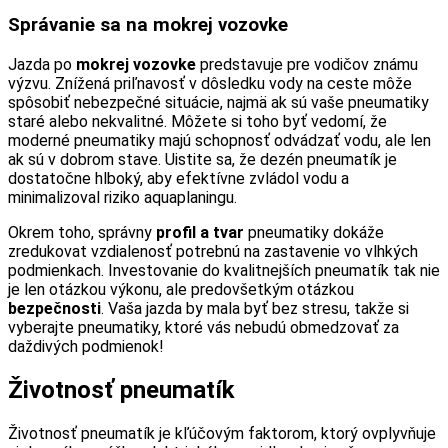
Správanie sa na mokrej vozovke
Jazda po
mokrej vozovke
predstavuje pre vodičov známu
výzvu. Znížená priľnavosť v dôsledku vody na ceste môže
spôsobiť nebezpečné situácie, najmä ak sú vaše pneumatiky
staré alebo nekvalitné. Môžete si toho byť vedomí, že
moderné pneumatiky majú schopnosť odvádzať vodu, ale len
ak sú v dobrom stave. Uistite sa, že dezén pneumatík je
dostatočne hlboký, aby efektívne zvládol vodu a
minimalizoval riziko aquaplaningu.
Okrem toho, správny
profil a tvar
pneumatiky dokáže
zredukovat vzdialenosť potrebnú na zastavenie vo vlhkých
podmienkach. Investovanie do kvalitnejších pneumatík tak nie
je len otázkou výkonu, ale predovšetkým otázkou
bezpečnosti
. Vaša jazda by mala byť bez stresu, takže si
vyberajte pneumatiky, ktoré vás nebudú obmedzovať za
daždivých podmienok!
Životnosť pneumatík
Životnosť pneumatík je kľúčovým faktorom, ktorý ovplyvňuje