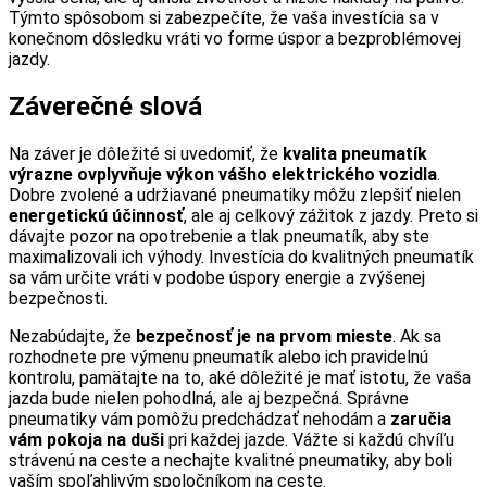
Týmto spôsobom si zabezpečíte, že vaša investícia sa v
konečnom dôsledku vráti vo forme úspor a bezproblémovej
jazdy.
Záverečné slová
Na záver je dôležité si uvedomiť, že
kvalita pneumatík
výrazne ovplyvňuje výkon vášho elektrického vozidla
.
Dobre zvolené a udržiavané pneumatiky môžu zlepšiť nielen
energetickú účinnosť
, ale aj celkový zážitok z jazdy. Preto si
dávajte pozor na opotrebenie a tlak pneumatík, aby ste
maximalizovali ich výhody. Investícia do kvalitných pneumatík
sa vám určite vráti v podobe úspory energie a zvýšenej
bezpečnosti.
Nezabúdajte, že
bezpečnosť je na prvom mieste
. Ak sa
rozhodnete pre výmenu pneumatík alebo ich pravidelnú
kontrolu, pamätajte na to, aké dôležité je mať istotu, že vaša
jazda bude nielen pohodlná, ale aj bezpečná. Správne
pneumatiky vám pomôžu predchádzať nehodám a
zaručia
vám pokoja na duši
pri každej jazde. Vážte si každú chvíľu
strávenú na ceste a nechajte kvalitné pneumatiky, aby boli
vaším spoľahlivým spoločníkom na ceste.