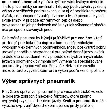
celoročné pneumatiky
môžu byť pre vás ideálnym riešením.
Tieto pneumatiky sú navrhnuté tak, aby poskytovali vyvážený
výkon v rozličných podmienkach, a to aj v špecifickom počasí.
Avšak, ich schopnosť zastúpiť zimné a letné pneumatiky má
svoje limity. V prípade extrémnych teplôt alebo
poveternostných podmienok môže byť ich výkonnosť slabšia
ako pri špecializovaných pneu.
Celoročné pneumatiky bývajú
príťažlivé pre vodičov
, ktorí
preferujú praktickosť a
úsporu času
nad špecifickým
výkonom v extrémnych podmienkach. Môžu poskytnúť dobrú
úroveň pohodlia a bezpečnosti pre bežné denné jazdy, avšak
je dôležité si uvedomiť, že v prípade častých zimných alebo
letných podmienok by mohla byť výmena na špecializované
pneumatiky lepšou voľbou. Pre vaše elektrické vozidlo
môžete takto vyvážiť komfort a výkon podľa vašich potrieb.
Výber správnych pneumatík
Pri výbere správnych pneumatík pre vaše elektrické vozidlo
je dôležité zohľadniť niekoľko faktorov, ktoré priamo
ovplyvňujú výkon a efektivitu jazdy.
Kvalita pneumatík
môže
výrazne ovplyvniť dojazd a konzistenciu jazdy, preto je