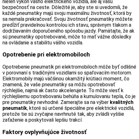
nielen výkon vášho elektrického vozidla, ale aj vašu
bezpečnosť na ceste. Dôležité je, aby ste si uvedomili, že
každé pneumatiky majú svoju maximálnu životnosť, ktorá by
sa nemala prekračovať. Svoju životnosť pneumatiky môžete
predĺžiť pravidelnou kontrolou ich stavu, správnym tlakom a
dodržiavaním doporučeného spôsobu jazdy. Pamätajte, že ak
sú pneumatiky opotrebované, môže to mať vážne dôsledky
na ovládanie a stabilitu vášho vozidla.
Opotrebenie pri elektromobiloch
Opotrebenie pneumatík pri elektromobiloch môže byť odlišné
v porovnaní s tradičnými vozidlami so spaľovacím motorom.
Elektromobily majú väčšinou okamžitý krútiaci moment, čo
znamená, že vaše pneumatiky sa môžu opotrebovať
rýchlejšie, najmä ak často akcelerujete. To môže viesť k
rýchlejšiemu opotrebovaniu behúňa a kumulovaniu tepla, čo je
pre pneumatiky nevhodné. Zamerajte sa na výber
kvalitných
pneumatík
, ktoré sú určené špeciálne pre elektrické vozidlá,
pretože tie sú zvyčajne navrhnuté tak, aby zvládli vyššie
zaťaženie a poskytovali lepšiu trakcí.
Faktory ovplyvňujúce životnosť