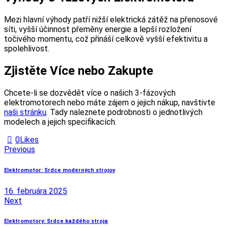
Mezi hlavní výhody patří nižší elektrická zátěž na přenosové
síti, vyšší účinnost přeměny energie a lepší rozložení
točivého momentu, což přináší celkově vyšší efektivitu a
spolehlivost.
Zjistěte Více nebo Zakupte
Chcete-li se dozvědět více o našich 3-fázových
elektromotorech nebo máte zájem o jejich nákup, navštivte
naši stránku
. Tady naleznete podrobnosti o jednotlivých
modelech a jejich specifikacích.
0
Likes
Navigácia
Previous
v
Elektromotor: Srdce moderných strojov
článku
16. februára 2025
Next
Elektromotory: Srdce každého stroja