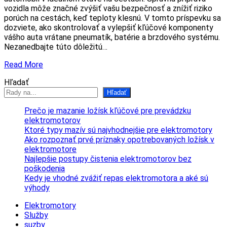
vozidla môže značné zvýšiť vašu bezpečnosť a znížiť riziko
porúch na cestách, keď teploty klesnú. V tomto príspevku sa
dozviete, ako skontrolovať a vylepšiť kľúčové komponenty
vášho auta vrátane pneumatík, batérie a brzdového systému.
Nezanedbajte túto dôležitú…
Read More
Hľadať
Hľadať
Prečo je mazanie ložísk kľúčové pre prevádzku
elektromotorov
Ktoré typy mazív sú najvhodnejšie pre elektromotory
Ako rozpoznať prvé príznaky opotrebovaných ložísk v
elektromotore
Najlepšie postupy čistenia elektromotorov bez
poškodenia
Kedy je vhodné zvážiť repas elektromotora a aké sú
výhody
Elektromotory
Služby
suzby