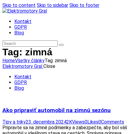
Skip to content
Skip to sidebar
Skip to footer
Kontakt
GDPR
Blog
Tag: zimná
Home
Všetky články
Tag: zimná
Elektromotory Gral
Close
Kontakt
GDPR
Blog
Ako pripraviť automobil na zimnú sezónu
Tipy a triky
23. decembra 2024
2K
Views
0
Likes
0
Comments
Pripravte sa na zimné podmienky a zabezpečte, aby bol váš
automobil v ideálnom stave na cestách. Správna príprava