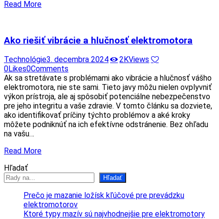
Read More
Ako riešiť vibrácie a hlučnosť elektromotora
Technológie
3. decembra 2024
2K
Views
0
Likes
0
Comments
Ak sa stretávate s problémami ako vibrácie a hlučnosť vášho
elektromotora, nie ste sami. Tieto javy môžu nielen ovplyvniť
výkon prístroja, ale aj spôsobiť potenciálne nebezpečenstvo
pre jeho integritu a vaše zdravie. V tomto článku sa dozviete,
ako identifikovať príčiny týchto problémov a aké kroky
môžete podniknúť na ich efektívne odstránenie. Bez ohľadu
na vašu…
Read More
Hľadať
Hľadať
Prečo je mazanie ložísk kľúčové pre prevádzku
elektromotorov
Ktoré typy mazív sú najvhodnejšie pre elektromotory