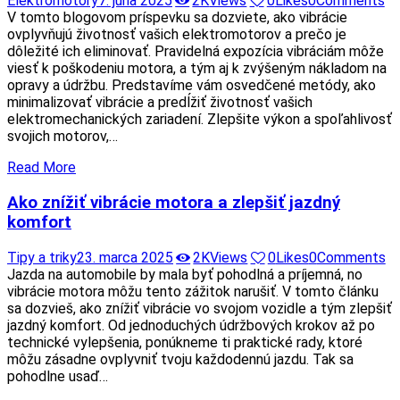
Elektromotory
7. júna 2025
2K
Views
0
Likes
0
Comments
V tomto blogovom príspevku sa dozviete, ako vibrácie
ovplyvňujú životnosť vašich elektromotorov a prečo je
dôležité ich eliminovať. Pravidelná expozícia vibráciám môže
viesť k poškodeniu motora, a tým aj k zvýšeným nákladom na
opravy a údržbu. Predstavíme vám osvedčené metódy, ako
minimalizovať vibrácie a predĺžiť životnosť vašich
elektromechanických zariadení. Zlepšite výkon a spoľahlivosť
svojich motorov,…
Read More
Ako znížiť vibrácie motora a zlepšiť jazdný
komfort
Tipy a triky
23. marca 2025
2K
Views
0
Likes
0
Comments
Jazda na automobile by mala byť pohodlná a príjemná, no
vibrácie motora môžu tento zážitok narušiť. V tomto článku
sa dozvieš, ako znížiť vibrácie vo svojom vozidle a tým zlepšiť
jazdný komfort. Od jednoduchých údržbových krokov až po
technické vylepšenia, ponúkneme ti praktické rady, ktoré
môžu zásadne ovplyvniť tvoju každodennú jazdu. Tak sa
pohodlne usaď…