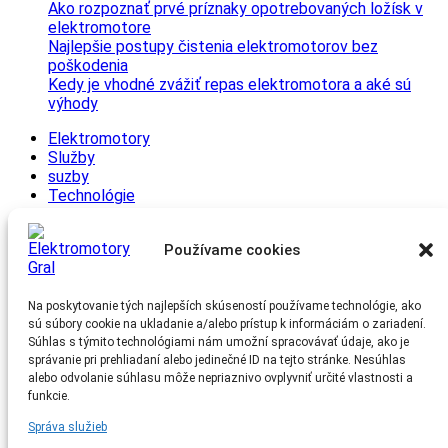
Ako rozpoznať prvé príznaky opotrebovaných ložísk v
elektromotore
Najlepšie postupy čistenia elektromotorov bez
poškodenia
Kedy je vhodné zvážiť repas elektromotora a aké sú
výhody
Elektromotory
Služby
suzby
Technológie
Tipy a triky
Zaujímavosti
Používame cookies
Archív
Na poskytovanie tých najlepších skúseností používame technológie, ako
júl 2025
sú súbory cookie na ukladanie a/alebo prístup k informáciám o zariadení.
jún 2025
Súhlas s týmito technológiami nám umožní spracovávať údaje, ako je
máj 2025
správanie pri prehliadaní alebo jedinečné ID na tejto stránke. Nesúhlas
apríl 2025
alebo odvolanie súhlasu môže nepriaznivo ovplyvniť určité vlastnosti a
marec 2025
funkcie.
február 2025
január 2025
Správa služieb
december 2024