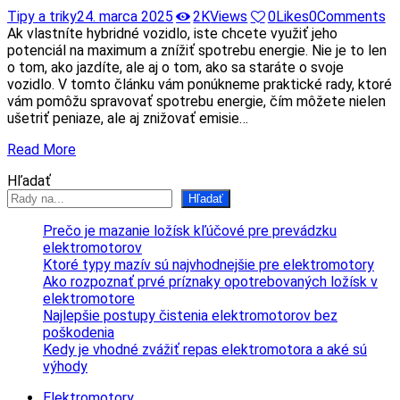
Tipy a triky
24. marca 2025
2K
Views
0
Likes
0
Comments
Ak vlastníte hybridné vozidlo, iste chcete využiť jeho
potenciál na maximum a znížiť spotrebu energie. Nie je to len
o tom, ako jazdíte, ale aj o tom, ako sa staráte o svoje
vozidlo. V tomto článku vám ponúkneme praktické rady, ktoré
vám pomôžu spravovať spotrebu energie, čím môžete nielen
ušetriť peniaze, ale aj znižovať emisie…
Read More
Hľadať
Hľadať
Prečo je mazanie ložísk kľúčové pre prevádzku
elektromotorov
Ktoré typy mazív sú najvhodnejšie pre elektromotory
Ako rozpoznať prvé príznaky opotrebovaných ložísk v
elektromotore
Najlepšie postupy čistenia elektromotorov bez
poškodenia
Kedy je vhodné zvážiť repas elektromotora a aké sú
výhody
Elektromotory