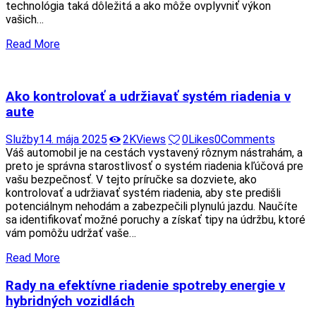
technológia taká dôležitá a ako môže ovplyvniť výkon
vašich…
Read More
Ako kontrolovať a udržiavať systém riadenia v
aute
Služby
14. mája 2025
2K
Views
0
Likes
0
Comments
Váš automobil je na cestách vystavený rôznym nástrahám, a
preto je správna starostlivosť o systém riadenia kľúčová pre
vašu bezpečnosť. V tejto príručke sa dozviete, ako
kontrolovať a udržiavať systém riadenia, aby ste predišli
potenciálnym nehodám a zabezpečili plynulú jazdu. Naučíte
sa identifikovať možné poruchy a získať tipy na údržbu, ktoré
vám pomôžu udržať vaše…
Read More
Rady na efektívne riadenie spotreby energie v
hybridných vozidlách