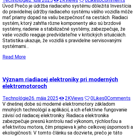
Technológie
2. júla 2025
2K
Views
0
Likes
0
Comments
Úvod Prečo je údržba riadiaceho systému dôležitá Investícia
do pravidelnej údržby riadiaceho systému vášho vozidla môže
mať priamy dopad na vašu bezpečnosť na cestách. Riadiaci
systém, ktorý zahŕňa rôzne komponenty ako sú brzdové
systémy, riadenie a stabilizačné systémy, zabezpečuje, že
vaše vozidlo reaguje predvídateľne v kritických situáciách.
Statistika ukazuje, že vozidlá s pravidelne servisovanými
systémami…
Read More
Význam riadiacej elektroniky pri moderných
elektromotoroch
Technológie
26. mája 2025
2K
Views
0
Likes
0
Comments
V dnešnej dobe sú moderné elektromotory základom
mnohých technológií a aplikácií, a ich efektívne fungovanie
závisí od riadiacej elektroniky. Riadiaca elektronika
zabezpečuje presnú kontrolu nad výkonom, rýchlosťou a
efektivitou motora, čím prispieva k jeho celkovej úspornosti a
ekologičnosti. V tomto článku sa dozviete, prečo je táto