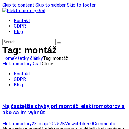
Skip to content
Skip to sidebar
Skip to footer
Kontakt
GDPR
Blog
Tag: montáž
Home
Všetky články
Tag: montáž
Elektromotory Gral
Close
Kontakt
GDPR
Blog
Najčastejšie chyby pri montáži elektromotorov a
ako sa im vyhnúť
Elektromotory
23. mája 2025
2K
Views
0
Likes
0
Comments