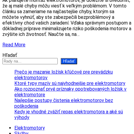
Ak plánujete montáž elektromotorov, je dôležité si uvedomiť,
že aj malé chyby môžu viesť k veľkým problémom. V tomto
článku sa zameriame na najčastejšie chyby, ktorým sa
môžete vyhnúť, aby ste zabezpečili bezproblémový a
efektívny chod vašich zariadení. Vďaka správnym postupom a
dôkladnej príprave minimalizujete riziko poškodenia motorov a
zvýšite ich životnosť. Naučte sa, na…
Read More
Hľadať
Hľadať
Prečo je mazanie ložísk kľúčové pre prevádzku
elektromotorov
Ktoré typy mazív sú najvhodnejšie pre elektromotory
Ako rozpoznať prvé príznaky opotrebovaných ložísk v
elektromotore
Najlepšie postupy čistenia elektromotorov bez
poškodenia
Kedy je vhodné zvážiť repas elektromotora a aké sú
výhody
Elektromotory
Služby