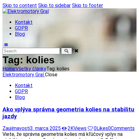
Skip to content
Skip to sidebar
Skip to footer
Kontakt
GDPR
Blog
Tag: kolies
Home
Všetky články
Tag: kolies
Elektromotory Gral
Close
Kontakt
GDPR
Blog
Ako vplýva správna geometria kolies na stabilitu
jazdy
Zaujímavosti
3. marca 2025
2K
Views
0
Likes
0
Comments
Viete, že správna geometria kolies má kľúčový vplyv na