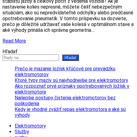
stabilitu jazdy a celkový pocit z vedenia vozidla? Ak je
nastavenie kolies nepresné, môžete čeliť nebezpečným
situáciám, ako sú nepredvídateľné odchýlky alebo predčasné
opotrebovanie pneumatík. V tomto príspevku sa dozviete,
prečo je dôležité udržiavať vaše kolesá v optimálnom stave a
aké výhody prináša ich správna geometria.…
Read More
Hľadať
Hľadať
Prečo je mazanie ložísk kľúčové pre prevádzku
elektromotorov
Ktoré typy mazív sú najvhodnejšie pre elektromotory
Ako rozpoznať prvé príznaky opotrebovaných ložísk v
elektromotore
Najlepšie postupy čistenia elektromotorov bez
poškodenia
Kedy je vhodné zvážiť repas elektromotora a aké sú
výhody
Elektromotory
Služby