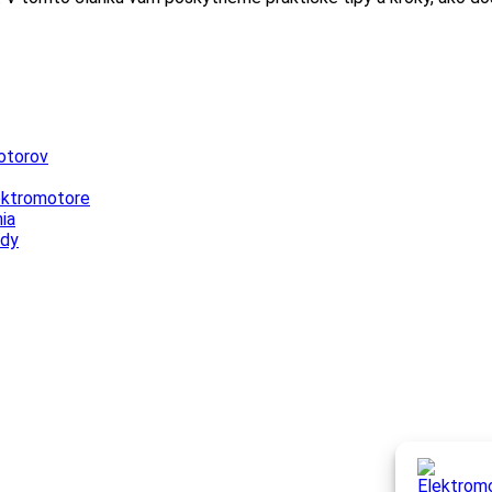
otorov
lektromotore
ia
ody