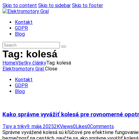
Skip to content
Skip to sidebar
Skip to footer
Kontakt
GDPR
Blog
Tag: kolesá
Home
Všetky články
Tag: kolesá
Elektromotory Gral
Close
Kontakt
GDPR
Blog
Kako správne vyvážiť kolesá pre rovnomerné opot
Tipy a triky
9. mája 2025
2K
Views
0
Likes
0
Comments
Správne vyvážené kolesá sú kľúčové pre efektívne fungovanie v
bezpečnosť na cestách, naučte sa, ako správne vyvážiť kolesá.