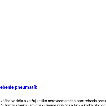
rebenie pneumatík
ášho vozidla a znižujú riziko nerovnomerného opotrebenia pneum
 V tomto článku vám poskytneme praktické tipy a kroky, ako dos