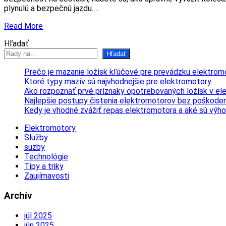
plynulú a bezpečnú jazdu.…
Read More
Hľadať
Hľadať
Prečo je mazanie ložísk kľúčové pre prevádzku elektrom
Ktoré typy mazív sú najvhodnejšie pre elektromotory
Ako rozpoznať prvé príznaky opotrebovaných ložísk v e
Najlepšie postupy čistenia elektromotorov bez poškoden
Kedy je vhodné zvážiť repas elektromotora a aké sú výh
Elektromotory
Služby
suzby
Technológie
Tipy a triky
Zaujímavosti
Archív
júl 2025
jún 2025