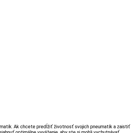
atík. Ak chcete predĺžiť životnosť svojich pneumatík a zaistiť
iahnuť optimálne vyváženie, aby ste si mohli vychutnávať