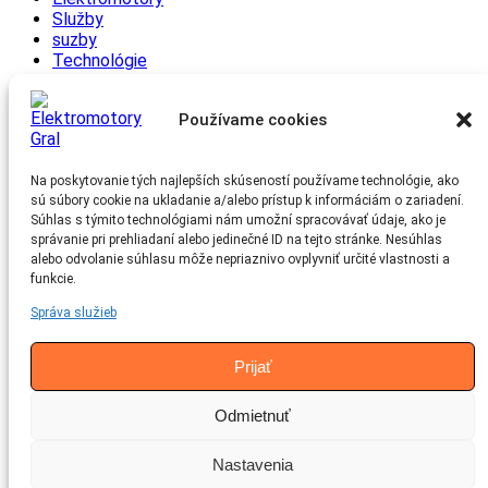
Služby
suzby
Technológie
Tipy a triky
Zaujímavosti
Používame cookies
Archív
Na poskytovanie tých najlepších skúseností používame technológie, ako
júl 2025
sú súbory cookie na ukladanie a/alebo prístup k informáciám o zariadení.
jún 2025
Súhlas s týmito technológiami nám umožní spracovávať údaje, ako je
máj 2025
správanie pri prehliadaní alebo jedinečné ID na tejto stránke. Nesúhlas
apríl 2025
alebo odvolanie súhlasu môže nepriaznivo ovplyvniť určité vlastnosti a
marec 2025
funkcie.
február 2025
január 2025
Správa služieb
december 2024
november 2024
Prijať
Kontakt
Odmietnuť
Nám. Martina Benku 12 811 07 Bratislava
Nastavenia
Copyright © 2026. All rights reserved.