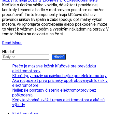
suzby
18. mája 2025
2K
Views
0
Likes
0
Comments
Keď ide o údržbu vášho vozidla, dôležitosť pravidelnej
kontroly tesnení a hadíc v motorovom priestore nemožno
preceňovať. Tieto komponenty hrajú kľúčovú úlohu v
prevencii únikov kvapalín a zabezpečujú optimálny výkon
motora. Ak ignorujete opotrebenie alebo poškodenie, môže
to viesť k vážnym škodám a vysokým nákladom na opravy. V
tomto článku sa dozviete, na čo si…
Read More
Hľadať
Hľadať
Prečo je mazanie ložísk kľúčové pre prevádzku
elektromotorov
Ktoré typy mazív sú najvhodnejšie pre elektromotory
Ako rozpoznať prvé príznaky opotrebovaných ložísk v
elektromotore
Najlepšie postupy čistenia elektromotorov bez
poškodenia
Kedy je vhodné zvážiť repas elektromotora a aké sú
výhody
Elektromotory