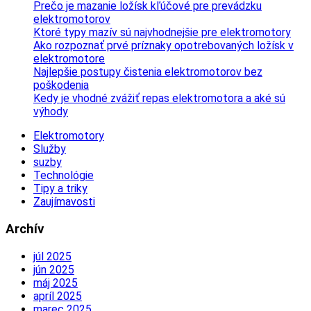
Prečo je mazanie ložísk kľúčové pre prevádzku
elektromotorov
Ktoré typy mazív sú najvhodnejšie pre elektromotory
Ako rozpoznať prvé príznaky opotrebovaných ložísk v
elektromotore
Najlepšie postupy čistenia elektromotorov bez
poškodenia
Kedy je vhodné zvážiť repas elektromotora a aké sú
výhody
Elektromotory
Služby
suzby
Technológie
Tipy a triky
Zaujímavosti
Archív
júl 2025
jún 2025
máj 2025
apríl 2025
marec 2025