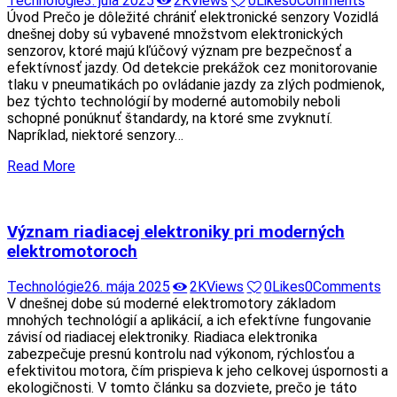
Technológie
3. júla 2025
2K
Views
0
Likes
0
Comments
Úvod Prečo je dôležité chrániť elektronické senzory Vozidlá
dnešnej doby sú vybavené množstvom elektronických
senzorov, ktoré majú kľúčový význam pre bezpečnosť a
efektívnosť jazdy. Od detekcie prekážok cez monitorovanie
tlaku v pneumatikách po ovládanie jazdy za zlých podmienok,
bez týchto technológií by moderné automobily neboli
schopné ponúknuť štandardy, na ktoré sme zvyknutí.
Napríklad, niektoré senzory…
Read More
Význam riadiacej elektroniky pri moderných
elektromotoroch
Technológie
26. mája 2025
2K
Views
0
Likes
0
Comments
V dnešnej dobe sú moderné elektromotory základom
mnohých technológií a aplikácií, a ich efektívne fungovanie
závisí od riadiacej elektroniky. Riadiaca elektronika
zabezpečuje presnú kontrolu nad výkonom, rýchlosťou a
efektivitou motora, čím prispieva k jeho celkovej úspornosti a
ekologičnosti. V tomto článku sa dozviete, prečo je táto