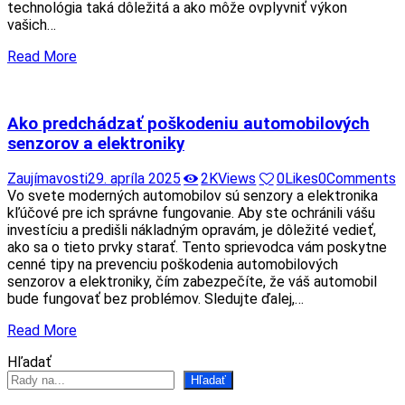
technológia taká dôležitá a ako môže ovplyvniť výkon
vašich…
Read More
Ako predchádzať poškodeniu automobilových
senzorov a elektroniky
Zaujímavosti
29. apríla 2025
2K
Views
0
Likes
0
Comments
Vo svete moderných automobilov sú senzory a elektronika
kľúčové pre ich správne fungovanie. Aby ste ochránili vášu
investíciu a predišli nákladným opravám, je dôležité vedieť,
ako sa o tieto prvky starať. Tento sprievodca vám poskytne
cenné tipy na prevenciu poškodenia automobilových
senzorov a elektroniky, čím zabezpečíte, že váš automobil
bude fungovať bez problémov. Sledujte ďalej,…
Read More
Hľadať
Hľadať