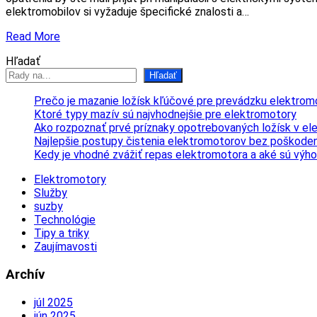
elektromobilov si vyžaduje špecifické znalosti a…
Read More
Hľadať
Hľadať
Prečo je mazanie ložísk kľúčové pre prevádzku elektrom
Ktoré typy mazív sú najvhodnejšie pre elektromotory
Ako rozpoznať prvé príznaky opotrebovaných ložísk v e
Najlepšie postupy čistenia elektromotorov bez poškoden
Kedy je vhodné zvážiť repas elektromotora a aké sú výh
Elektromotory
Služby
suzby
Technológie
Tipy a triky
Zaujímavosti
Archív
júl 2025
jún 2025