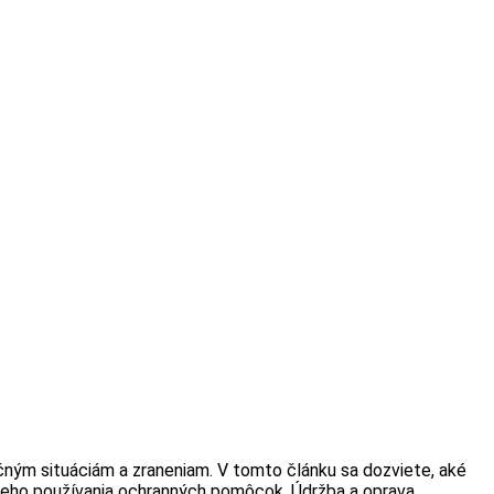
pečným situáciám a zraneniam. V tomto článku sa dozviete, aké
ávneho používania ochranných pomôcok. Údržba a oprava