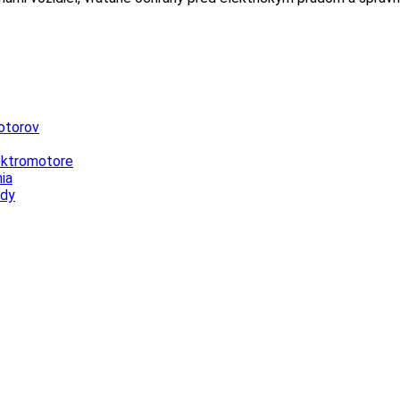
otorov
lektromotore
ia
ody