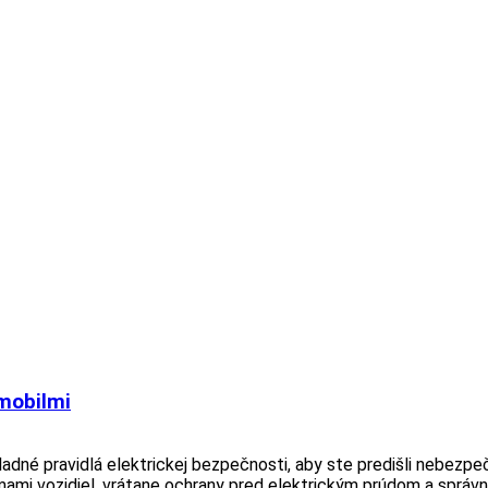
omobilmi
kladné pravidlá elektrickej bezpečnosti, aby ste predišli nebez
ystémami vozidiel, vrátane ochrany pred elektrickým prúdom a spr