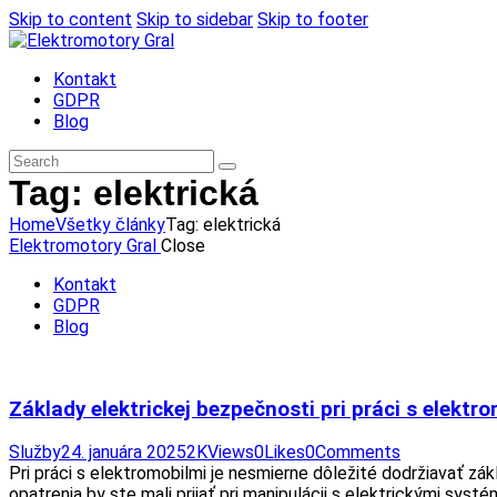
Skip to content
Skip to sidebar
Skip to footer
Kontakt
GDPR
Blog
Tag: elektrická
Home
Všetky články
Tag: elektrická
Elektromotory Gral
Close
Kontakt
GDPR
Blog
Základy elektrickej bezpečnosti pri práci s elektr
Služby
24. januára 2025
2K
Views
0
Likes
0
Comments
Pri práci s elektromobilmi je nesmierne dôležité dodržiavať zá
opatrenia by ste mali prijať pri manipulácii s elektrickými s