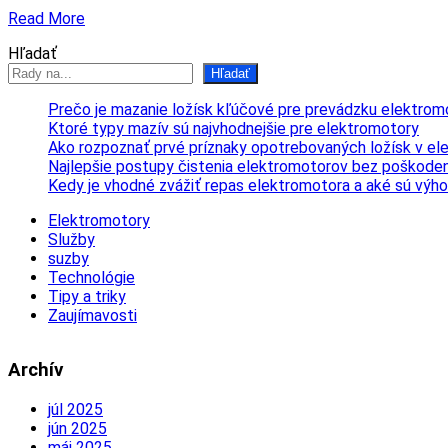
Read More
Hľadať
Hľadať
Prečo je mazanie ložísk kľúčové pre prevádzku elektrom
Ktoré typy mazív sú najvhodnejšie pre elektromotory
Ako rozpoznať prvé príznaky opotrebovaných ložísk v e
Najlepšie postupy čistenia elektromotorov bez poškoden
Kedy je vhodné zvážiť repas elektromotora a aké sú výh
Elektromotory
Služby
suzby
Technológie
Tipy a triky
Zaujímavosti
Archív
júl 2025
jún 2025
máj 2025