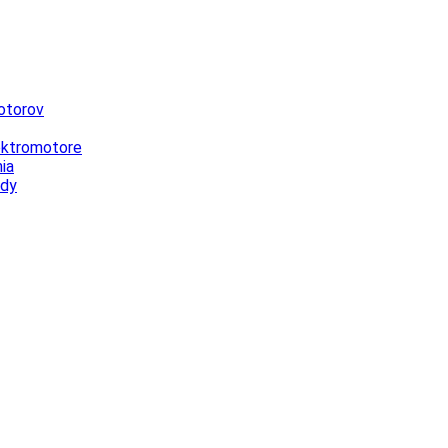
otorov
lektromotore
ia
ody