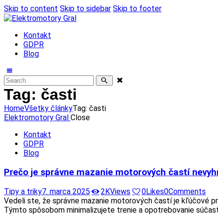
Skip to content
Skip to sidebar
Skip to footer
Kontakt
GDPR
Blog
Tag: časti
Home
Všetky články
Tag: časti
Elektromotory Gral
Close
Kontakt
GDPR
Blog
Prečo je správne mazanie motorových častí nevy
Tipy a triky
7. marca 2025
2K
Views
0
Likes
0
Comments
Vedeli ste, že správne mazanie motorových častí je kľúčové pr
Týmto spôsobom minimalizujete trenie a opotrebovanie súčast