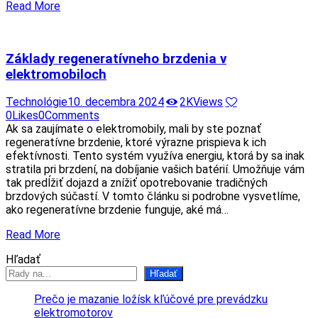
Read More
Základy regeneratívneho brzdenia v
elektromobiloch
Technológie
10. decembra 2024
2K
Views
0
Likes
0
Comments
Ak sa zaujímate o elektromobily, mali by ste poznať
regeneratívne brzdenie, ktoré výrazne prispieva k ich
efektívnosti. Tento systém využíva energiu, ktorá by sa inak
stratila pri brzdení, na dobíjanie vašich batérií. Umožňuje vám
tak predĺžiť dojazd a znížiť opotrebovanie tradičných
brzdových súčastí. V tomto článku si podrobne vysvetlíme,
ako regeneratívne brzdenie funguje, aké má…
Read More
Hľadať
Hľadať
Prečo je mazanie ložísk kľúčové pre prevádzku
elektromotorov