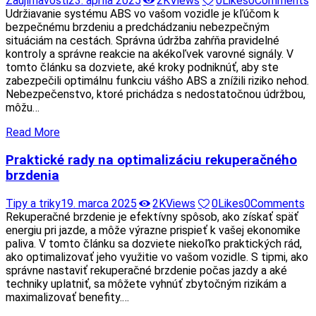
Zaujímavosti
23. apríla 2025
2K
Views
0
Likes
0
Comments
Udržiavanie systému ABS vo vašom vozidle je kľúčom k
bezpečnému brzdeniu a predchádzaniu nebezpečným
situáciám na cestách. Správna údržba zahŕňa pravidelné
kontroly a správne reakcie na akékoľvek varovné signály. V
tomto článku sa dozviete, aké kroky podniknúť, aby ste
zabezpečili optimálnu funkciu vášho ABS a znížili riziko nehod.
Nebezpečenstvo, ktoré prichádza s nedostatočnou údržbou,
môžu…
Read More
Praktické rady na optimalizáciu rekuperačného
brzdenia
Tipy a triky
19. marca 2025
2K
Views
0
Likes
0
Comments
Rekuperačné brzdenie je efektívny spôsob, ako získať späť
energiu pri jazde, a môže výrazne prispieť k vašej ekonomike
paliva. V tomto článku sa dozviete niekoľko praktických rád,
ako optimalizovať jeho využitie vo vašom vozidle. S tipmi, ako
správne nastaviť rekuperačné brzdenie počas jazdy a aké
techniky uplatniť, sa môžete vyhnúť zbytočným rizikám a
maximalizovať benefity.…