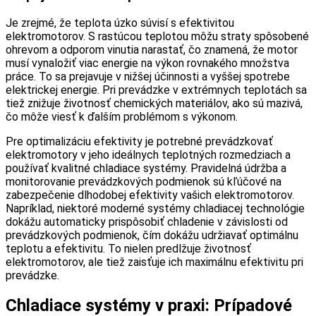
Je zrejmé, že teplota úzko súvisí s efektivitou
elektromotorov. S rastúcou teplotou môžu straty spôsobené
ohrevom a odporom vinutia narastať, čo znamená, že motor
musí vynaložiť viac energie na výkon rovnakého množstva
práce. To sa prejavuje v nižšej účinnosti a vyššej spotrebe
elektrickej energie. Pri prevádzke v extrémnych teplotách sa
tiež znižuje životnosť chemických materiálov, ako sú mazivá,
čo môže viesť k ďalším problémom s výkonom.
Pre optimalizáciu efektivity je potrebné prevádzkovať
elektromotory v jeho ideálnych teplotných rozmedziach a
používať kvalitné chladiace systémy. Pravidelná údržba a
monitorovanie prevádzkových podmienok sú kľúčové na
zabezpečenie dlhodobej efektivity vašich elektromotorov.
Napríklad, niektoré moderné systémy chladiacej technológie
dokážu automaticky prispôsobiť chladenie v závislosti od
prevádzkových podmienok, čím dokážu udržiavať optimálnu
teplotu a efektivitu. To nielen predlžuje životnosť
elektromotorov, ale tiež zaisťuje ich maximálnu efektivitu pri
prevádzke.
Chladiace systémy v praxi: Prípadové