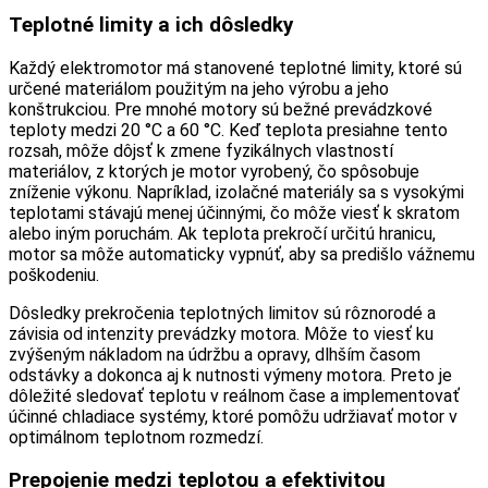
Teplotné limity a ich dôsledky
Každý elektromotor má stanovené teplotné limity, ktoré sú
určené materiálom použitým na jeho výrobu a jeho
konštrukciou. Pre mnohé motory sú bežné prevádzkové
teploty medzi 20 °C a 60 °C. Keď teplota presiahne tento
rozsah, môže dôjsť k zmene fyzikálnych vlastností
materiálov, z ktorých je motor vyrobený, čo spôsobuje
zníženie výkonu. Napríklad, izolačné materiály sa s vysokými
teplotami stávajú menej účinnými, čo môže viesť k skratom
alebo iným poruchám. Ak teplota prekročí určitú hranicu,
motor sa môže automaticky vypnúť, aby sa predišlo vážnemu
poškodeniu.
Dôsledky prekročenia teplotných limitov sú rôznorodé a
závisia od intenzity prevádzky motora. Môže to viesť ku
zvýšeným nákladom na údržbu a opravy, dlhším časom
odstávky a dokonca aj k nutnosti výmeny motora. Preto je
dôležité sledovať teplotu v reálnom čase a implementovať
účinné chladiace systémy, ktoré pomôžu udržiavať motor v
optimálnom teplotnom rozmedzí.
Prepojenie medzi teplotou a efektivitou