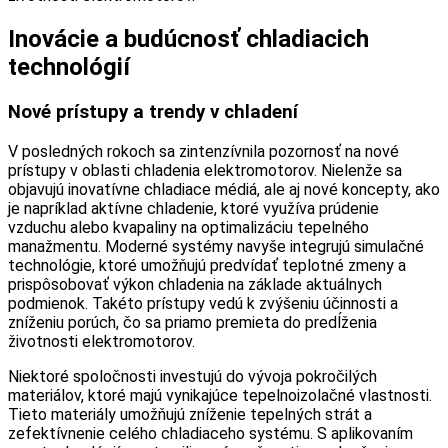
Inovácie a budúcnosť chladiacich
technológií
Nové prístupy a trendy v chladení
V posledných rokoch sa zintenzívnila pozornosť na nové
prístupy v oblasti chladenia elektromotorov. Nielenže sa
objavujú inovatívne chladiace médiá, ale aj nové koncepty, ako
je napríklad aktívne chladenie, ktoré využíva prúdenie
vzduchu alebo kvapaliny na optimalizáciu tepelného
manažmentu. Moderné systémy navyše integrujú simulačné
technológie, ktoré umožňujú predvídať teplotné zmeny a
prispôsobovať výkon chladenia na základe aktuálnych
podmienok. Takéto prístupy vedú k zvýšeniu účinnosti a
zníženiu porúch, čo sa priamo premieta do predĺženia
životnosti elektromotorov.
Niektoré spoločnosti investujú do vývoja pokročilých
materiálov, ktoré majú vynikajúce tepelnoizolačné vlastnosti.
Tieto materiály umožňujú zníženie tepelných strát a
zefektívnenie celého chladiaceho systému. S aplikovaním