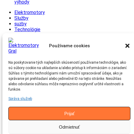
výhody
Elektromotory
Služby
suzby
Technológie
Tipy a triky
Zaujímavosti
Používame cookies
Archív
Na poskytovanie tých najlepších skúseností používame technológie, ako
júl 2025
sú súbory cookie na ukladanie a/alebo prístup k informáciám o zariadení.
jún 2025
Súhlas s týmito technológiami nám umožní spracovávať údaje, ako je
máj 2025
správanie pri prehliadaní alebo jedinečné ID na tejto stránke. Nesúhlas
apríl 2025
alebo odvolanie súhlasu môže nepriaznivo ovplyvniť určité vlastnosti a
marec 2025
funkcie.
február 2025
január 2025
Správa služieb
december 2024
november 2024
Prijať
Kontakt
Odmietnuť
Nám. Martina Benku 12 811 07 Bratislava