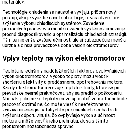
materiálov.
Technológie chladenia sa neustále vyvíjajú, pričom nový
prístup, ako je využitie nanotechnológie, otvára dvere pre
zvýšenie výkonu chladiacich systémov. Zavedenie
pokročilých procesov a monitorovacích systémov umožňuje
presné diagnostikovanie a optimalizáciu chladiacich stratégií.
Tým sa nielenže zvyšuje účinnosť, ale aj zabezpečuje menšia
údržba a dlhšia prevádzková doba vašich elektromotorov.
Vplyv teploty na výkon elektromotorov
Teplota je jedným z najdôležitejších faktorov ovplyvňujúcich
výkon elektromotorov. Vysoké teploty môžu viesť k
zhoršeniu efektivity a predčasnému opotrebovaniu motora.
Každý elektromotor má svoje teplotné limity, ktoré sa pri
prevádzke nesmú prekračovať, aby sa predišlo poškodeniu.
Naopak, príliš nízke teploty môžu spôsobiť, že motor nebude
pracovať optimálne, čo môže viesť k neefektívnemu
využívaniu energie. V takýchto podmienkach dochádza k
zvýšeniu odporu vinutia, čo ovplyvňuje výkon a účinnosť
motora a môže viesť k jeho prehriatiu, ak sa s týmto
problémom nezaobchádza správne.