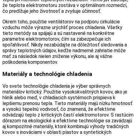
že teplota elektromotoru zostáva v optimálnom rozmedzí,
čo predlžuje jeho životnosť a zvyšuje účinnosť.
Okrem toho, použitie ventilátorov na podporu cirkulácie
vzduchu môže výrazne urýchliť proces chladenia. Všetky
tieto metódy sa spájajú a sú nastavené na konkrétne
parametre elektromotorov, čím sa zabezpečuje ich
spoľahlivosť. Nikdy nezabúdajte na dôležitosť sledovania a
správy teplotných údajov, keďže nadmerné zahriatie môže
mať za následok nielen zníženie výkonu, ale aj vážne
poškodenia komponentov.
Materiály a technológie chladenia
Vo svete technológie chladenia je výber správnych
materiálov kritický. Použitie vysokokvalitných kovov, ako je
hliník alebo meď, v chladiacich systémoch prispieva k
lepšiemu prenosu tepla. Tieto materiály majú nízku hmotnosť
a vysokú tepelnú vodivosť, čo znamená, že efektívne
odvádzajú teplo z kritických častí elektromotorov. S rastúcim
dôrazom na ekologické a efektívne technológie sa zavádzajú
aj kompozitné materiály, ktoré kombinujú výhody tradičných
kovov s inováciami v oblasti plastov a syntetických