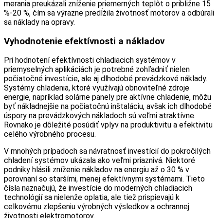
merania preukázali zníženie priemerných teplôt o približne 15
%-20 %, čím sa výrazne predĺžila životnosť motorov a odbúrali
sa náklady na opravy.
Vyhodnotenie efektívnosti a nákladov
Pri hodnotení efektívnosti chladiacich systémov v
priemyselných aplikáciách je potrebné zohľadniť nielen
počiatočné investície, ale aj dlhodobé prevádzkové náklady.
Systémy chladenia, ktoré využívajú obnoviteľné zdroje
energie, napríklad solárne panely pre aktívne chladenie, môžu
byť nákladnejšie na počiatočnú inštaláciu, avšak ich dlhodobé
úspory na prevádzkových nákladoch sú veľmi atraktívne.
Rovnako je dôležité posúdiť vplyv na produktivitu a efektivitu
celého výrobného procesu.
V mnohých prípadoch sa návratnosť investícií do pokročilých
chladení systémov ukázala ako veľmi priaznivá. Niektoré
podniky hlásili zníženie nákladov na energiu až o 30 % v
porovnaní so staršími, menej efektívnymi systémami. Tieto
čísla naznačujú, že investície do moderných chladiacich
technológií sa nielenže oplatia, ale tiež prispievajú k
celkovému zlepšeniu výrobných výsledkov a ochrannej
životnosti elektromotorov.