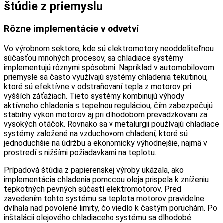
štúdie z priemyslu
Rôzne implementácie v odvetví
Vo výrobnom sektore, kde sú elektromotory neoddeliteľnou
súčasťou mnohých procesov, sa chladiace systémy
implementujú rôznymi spôsobmi. Napríklad v automobilovom
priemysle sa často využívajú systémy chladenia tekutinou,
ktoré sú efektívne v odstraňovaní tepla z motorov pri
vyšších záťažiach. Tieto systémy kombinujú výhody
aktívneho chladenia s tepelnou reguláciou, čím zabezpečujú
stabilný výkon motorov aj pri dlhodobom prevádzkovaní za
vysokých otáčok. Rovnako sa v metalurgii používajú chladiace
systémy založené na vzduchovom chladení, ktoré sú
jednoduchšie na údržbu a ekonomicky výhodnejšie, najmä v
prostredí s nižšími požiadavkami na teplotu.
Prípadová štúdia z papierenskej výroby ukázala, ako
implementácia chladenia pomocou oleja prispela k zníženiu
tepkotných pevných súčastí elektromotorov. Pred
zavedením tohto systému sa teplota motorov pravidelne
dvíhala nad povolené limity, čo viedlo k častým poruchám. Po
inštalácii olejového chladiaceho systému sa dlhodobé