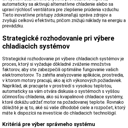
automaticky sa aktivujú alternatívne chladenie alebo sa
upraví rýchlosť ventilátora pre zlepšenie prúdenia vzduchu.
Tieto inovatívne prístupy zdokonaľujú správa zdrojov a
zvyšujú celkovú efektivitu, pričom znižujú náklady na energiu a
prevádzku.
Strategické rozhodovanie pri výbere
chladiacich systémov
Strategické rozhodovanie pri výbere chladiacich systémov je
proces, ktorý si vyžaduje dôkladné zváženie množstva
faktorov, aby ste zabezpečili optimálne fungovanie vašich
elektromotorov. To zahŕňa analyzovanie aplikácie, prostredia,
v ktorom motory pracujú, ako aj ich výkonových požiadaviek.
Napríklad, ak pracujete v prostredí s vysokou teplotou,
automaticky sa vám otvára diskusia o systémoch s vyššou
účinnosťou chladenia, ako sú kvapalinové chladiace systémy,
ktoré dokážu udržať motor na požadovanej teplote. Rovnako
dôležité je aj to, aké sú vaše dlhodobé ciele a rozpočet, ktorý
máte k dispozícii na investície do chladiacich technológií.
Kritériá pre výber správneho systému