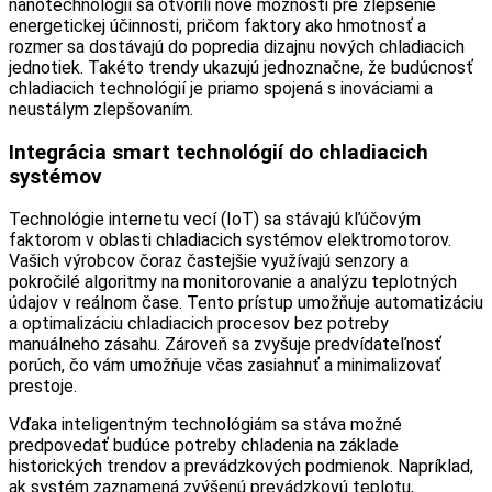
nanotechnológií sa otvorili nové možnosti pre zlepšenie
energetickej účinnosti, pričom faktory ako hmotnosť a
rozmer sa dostávajú do popredia dizajnu nových chladiacich
jednotiek. Takéto trendy ukazujú jednoznačne, že budúcnosť
chladiacich technológií je priamo spojená s inováciami a
neustálym zlepšovaním.
Integrácia smart technológií do chladiacich
systémov
Technológie internetu vecí (IoT) sa stávajú kľúčovým
faktorom v oblasti chladiacich systémov elektromotorov.
Vašich výrobcov čoraz častejšie využívajú senzory a
pokročilé algoritmy na monitorovanie a analýzu teplotných
údajov v reálnom čase. Tento prístup umožňuje automatizáciu
a optimalizáciu chladiacich procesov bez potreby
manuálneho zásahu. Zároveň sa zvyšuje predvídateľnosť
porúch, čo vám umožňuje včas zasiahnuť a minimalizovať
prestoje.
Vďaka inteligentným technológiám sa stáva možné
predpovedať budúce potreby chladenia na základe
historických trendov a prevádzkových podmienok. Napríklad,
ak systém zaznamená zvýšenú prevádzkovú teplotu,