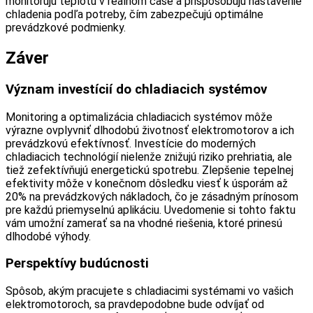
monitorujú teplotu v reálnom čase a prispôsobujú nastavenie
chladenia podľa potreby, čím zabezpečujú optimálne
prevádzkové podmienky.
Záver
Význam investícií do chladiacich systémov
Monitoring a optimalizácia chladiacich systémov môže
výrazne ovplyvniť dlhodobú životnosť elektromotorov a ich
prevádzkovú efektívnosť. Investície do moderných
chladiacich technológií nielenže znižujú riziko prehriatia, ale
tiež zefektívňujú energetickú spotrebu. Zlepšenie tepelnej
efektivity môže v konečnom dôsledku viesť k úsporám až
20% na prevádzkových nákladoch, čo je zásadným prínosom
pre každú priemyselnú aplikáciu. Uvedomenie si tohto faktu
vám umožní zamerať sa na vhodné riešenia, ktoré prinesú
dlhodobé výhody.
Perspektívy budúcnosti
Spôsob, akým pracujete s chladiacimi systémami vo vašich
elektromotoroch, sa pravdepodobne bude odvíjať od