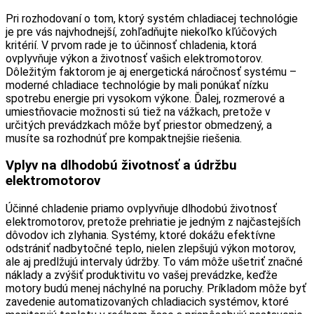
Pri rozhodovaní o tom, ktorý systém chladiacej technológie
je pre vás najvhodnejší, zohľadňujte niekoľko kľúčových
kritérií. V prvom rade je to účinnosť chladenia, ktorá
ovplyvňuje výkon a životnosť vašich elektromotorov.
Dôležitým faktorom je aj energetická náročnosť systému –
moderné chladiace technológie by mali ponúkať nízku
spotrebu energie pri vysokom výkone. Ďalej, rozmerové a
umiestňovacie možnosti sú tiež na vážkach, pretože v
určitých prevádzkach môže byť priestor obmedzený, a
musíte sa rozhodnúť pre kompaktnejšie riešenia.
Vplyv na dlhodobú životnosť a údržbu
elektromotorov
Účinné chladenie priamo ovplyvňuje dlhodobú životnosť
elektromotorov, pretože prehriatie je jedným z najčastejších
dôvodov ich zlyhania. Systémy, ktoré dokážu efektívne
odstrániť nadbytočné teplo, nielen zlepšujú výkon motorov,
ale aj predlžujú intervaly údržby. To vám môže ušetriť značné
náklady a zvýšiť produktivitu vo vašej prevádzke, keďže
motory budú menej náchylné na poruchy. Príkladom môže byť
zavedenie automatizovaných chladiacich systémov, ktoré