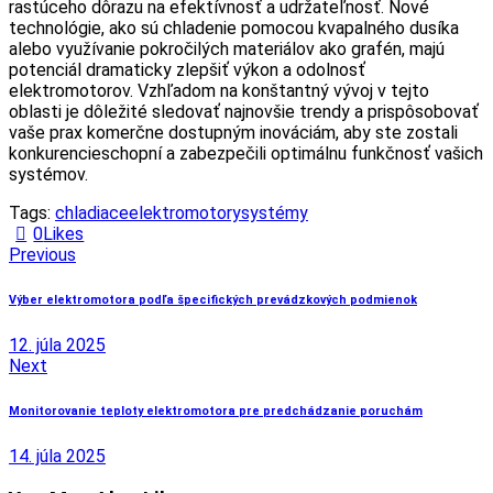
rastúceho dôrazu na efektívnosť a udržateľnosť. Nové
technológie, ako sú chladenie pomocou kvapalného dusíka
alebo využívanie pokročilých materiálov ako grafén, majú
potenciál dramaticky zlepšiť výkon a odolnosť
elektromotorov. Vzhľadom na konštantný vývoj v tejto
oblasti je dôležité sledovať najnovšie trendy a prispôsobovať
vaše prax komerčne dostupným inováciám, aby ste zostali
konkurencieschopní a zabezpečili optimálnu funkčnosť vašich
systémov.
Tags:
chladiace
elektromotory
systémy
0
Likes
Navigácia
Previous
v
Výber elektromotora podľa špecifických prevádzkových podmienok
článku
12. júla 2025
Next
Monitorovanie teploty elektromotora pre predchádzanie poruchám
14. júla 2025