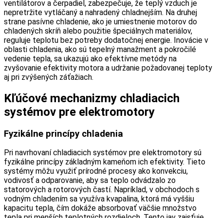
ventilátorov a čerpadiel, zabezpečuje, že teplý vzduch je
nepretržite vytláčaný a nahradený chladnejším. Na druhej
strane pasívne chladenie, ako je umiestnenie motorov do
chladených skríň alebo použitie špeciálnych materiálov,
reguluje teplotu bez potreby dodatočnej energie. Inovácie v
oblasti chladenia, ako sú tepelný manažment a pokročilé
vedenie tepla, sa ukazujú ako efektívne metódy na
zvyšovanie efektivity motora a udržanie požadovanej teploty
aj pri zvýšených záťažiach.
Kľúčové mechanizmy chladiacich
systémov pre elektromotory
Fyzikálne princípy chladenia
Pri navrhovaní chladiacich systémov pre elektromotory sú
fyzikálne princípy základným kameňom ich efektivity. Tieto
systémy môžu využiť prírodné procesy ako konvekciu,
vodivosť a odparovanie, aby sa teplo odvádzalo zo
statorových a rotorových častí. Napríklad, v obchodoch s
vodným chladením sa využíva kvapalina, ktorá má vyššiu
kapacitu tepla, čím dokáže absorbovať väčšie množstvo
tepla pri menších teplotných rozdieloch. Tento jav zaisťuje,