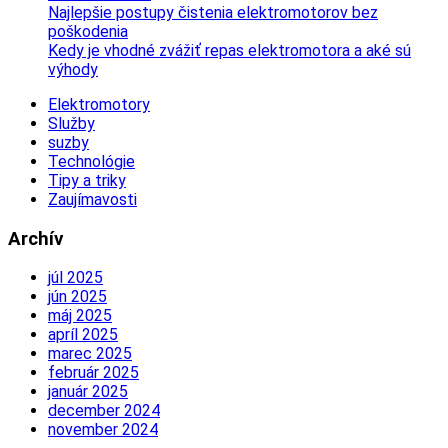
Najlepšie postupy čistenia elektromotorov bez
poškodenia
Kedy je vhodné zvážiť repas elektromotora a aké sú
výhody
Elektromotory
Služby
suzby
Technológie
Tipy a triky
Zaujímavosti
Archív
júl 2025
jún 2025
máj 2025
apríl 2025
marec 2025
február 2025
január 2025
december 2024
november 2024