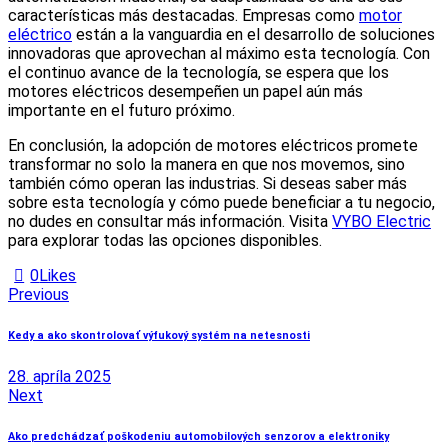
características más destacadas. Empresas como
motor
eléctrico
están a la vanguardia en el desarrollo de soluciones
innovadoras que aprovechan al máximo esta tecnología. Con
el continuo avance de la tecnología, se espera que los
motores eléctricos desempeñen un papel aún más
importante en el futuro próximo.
En conclusión, la adopción de motores eléctricos promete
transformar no solo la manera en que nos movemos, sino
también cómo operan las industrias. Si deseas saber más
sobre esta tecnología y cómo puede beneficiar a tu negocio,
no dudes en consultar más información. Visita
VYBO Electric
para explorar todas las opciones disponibles.
0
Likes
Navigácia
Previous
v
Kedy a ako skontrolovať výfukový systém na netesnosti
článku
28. apríla 2025
Next
Ako predchádzať poškodeniu automobilových senzorov a elektroniky