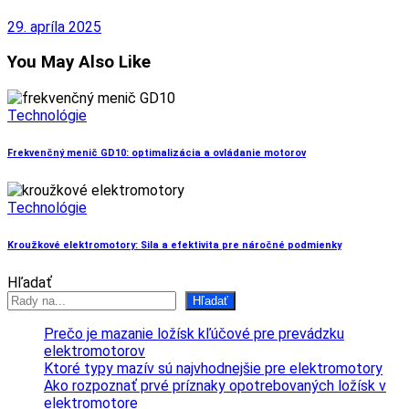
29. apríla 2025
You May Also Like
Technológie
Frekvenčný menič GD10: optimalizácia a ovládanie motorov
Technológie
Kroužkové elektromotory: Sila a efektivita pre náročné podmienky
Hľadať
Hľadať
Prečo je mazanie ložísk kľúčové pre prevádzku
elektromotorov
Ktoré typy mazív sú najvhodnejšie pre elektromotory
Ako rozpoznať prvé príznaky opotrebovaných ložísk v
elektromotore