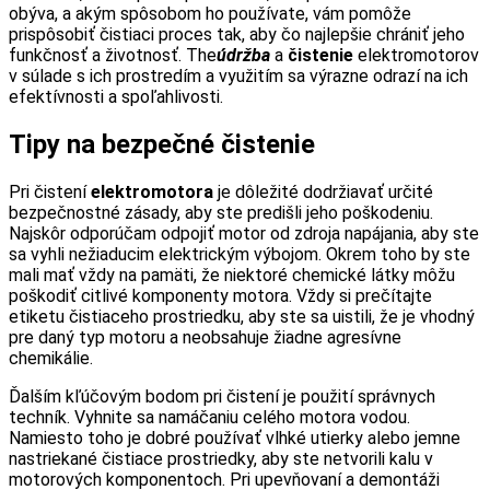
obýva, a akým spôsobom ho používate, vám pomôže
prispôsobiť čistiaci proces tak, aby čo najlepšie chrániť jeho
funkčnosť a životnosť. The
údržba
a
čistenie
elektromotorov
v súlade s ich prostredím a využitím sa výrazne odrazí na ich
efektívnosti a spoľahlivosti.
Tipy na bezpečné čistenie
Pri čistení
elektromotora
je dôležité dodržiavať určité
bezpečnostné zásady, aby ste predišli jeho poškodeniu.
Najskôr odporúčam odpojiť motor od zdroja napájania, aby ste
sa vyhli nežiaducim elektrickým výbojom. Okrem toho by ste
mali mať vždy na pamäti, že niektoré chemické látky môžu
poškodiť citlivé komponenty motora. Vždy si prečítajte
etiketu čistiaceho prostriedku, aby ste sa uistili, že je vhodný
pre daný typ motoru a neobsahuje žiadne agresívne
chemikálie.
Ďalším kľúčovým bodom pri čistení je použití správnych
techník. Vyhnite sa namáčaniu celého motora vodou.
Namiesto toho je dobré používať vlhké utierky alebo jemne
nastriekané čistiace prostriedky, aby ste netvorili kalu v
motorových komponentoch. Pri upevňovaní a demontáži