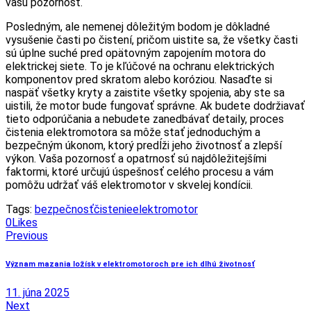
vašu pozornosť.
Posledným, ale nemenej dôležitým bodom je dôkladné
vysušenie časti po čistení, pričom uistite sa, že všetky časti
sú úplne suché pred opätovným zapojením motora do
elektrickej siete. To je kľúčové na ochranu elektrických
komponentov pred skratom alebo koróziou. Nasaďte si
naspäť všetky kryty a zaistite všetky spojenia, aby ste sa
uistili, že motor bude fungovať správne. Ak budete dodržiavať
tieto odporúčania a nebudete zanedbávať detaily, proces
čistenia elektromotora sa môže stať jednoduchým a
bezpečným úkonom, ktorý predĺži jeho životnosť a zlepší
výkon. Vaša pozornosť a opatrnosť sú najdôležitejšími
faktormi, ktoré určujú úspešnosť celého procesu a vám
pomôžu udržať váš elektromotor v skvelej kondícii.
Tags:
bezpečnosť
čistenie
elektromotor
0
Likes
Navigácia
Previous
v
Význam mazania ložísk v elektromotoroch pre ich dlhú životnosť
článku
11. júna 2025
Next