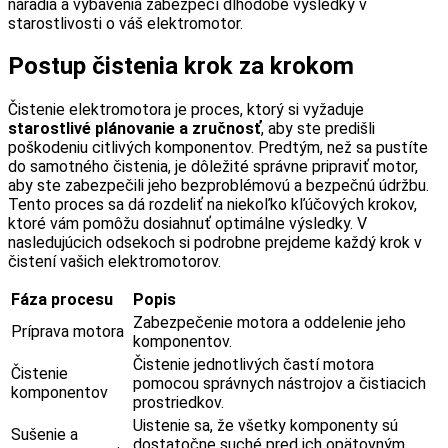
náradia a vybavenia zabezpečí dlhodobé výsledky v
starostlivosti o váš elektromotor.
Postup čistenia krok za krokom
Čistenie elektromotora je proces, ktorý si vyžaduje
starostlivé plánovanie a zručnosť
, aby ste predišli
poškodeniu citlivých komponentov. Predtým, než sa pustíte
do samotného čistenia, je dôležité správne pripraviť motor,
aby ste zabezpečili jeho bezproblémovú a bezpečnú údržbu.
Tento proces sa dá rozdeliť na niekoľko kľúčových krokov,
ktoré vám pomôžu dosiahnuť optimálne výsledky. V
nasledujúcich odsekoch si podrobne prejdeme každý krok v
čistení vašich elektromotorov.
Fáza procesu
Popis
Zabezpečenie motora a oddelenie jeho
Príprava motora
komponentov.
Čistenie jednotlivých častí motora
Čistenie
pomocou správnych nástrojov a čistiacich
komponentov
prostriedkov.
Uistenie sa, že všetky komponenty sú
Sušenie a
dostatočne suché pred ich opätovným