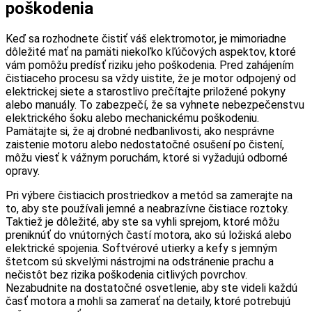
poškodenia
Keď sa rozhodnete čistiť váš elektromotor, je mimoriadne
dôležité mať na pamäti niekoľko kľúčových aspektov, ktoré
vám pomôžu predísť riziku jeho poškodenia. Pred zahájením
čistiaceho procesu sa vždy uistite, že je motor odpojený od
elektrickej siete a starostlivo prečítajte priložené pokyny
alebo manuály. To zabezpečí, že sa vyhnete nebezpečenstvu
elektrického šoku alebo mechanickému poškodeniu.
Pamätajte si, že aj drobné nedbanlivosti, ako nesprávne
zaistenie motoru alebo nedostatočné osušení po čistení,
môžu viesť k vážnym poruchám, ktoré si vyžadujú odborné
opravy.
Pri výbere čistiacich prostriedkov a metód sa zamerajte na
to, aby ste používali jemné a neabrazívne čistiace roztoky.
Taktiež je dôležité, aby ste sa vyhli sprejom, ktoré môžu
preniknúť do vnútorných častí motora, ako sú ložiská alebo
elektrické spojenia. Softvérové utierky a kefy s jemným
štetcom sú skvelými nástrojmi na odstránenie prachu a
nečistôt bez rizika poškodenia citlivých povrchov.
Nezabudnite na dostatočné osvetlenie, aby ste videli každú
časť motora a mohli sa zamerať na detaily, ktoré potrebujú