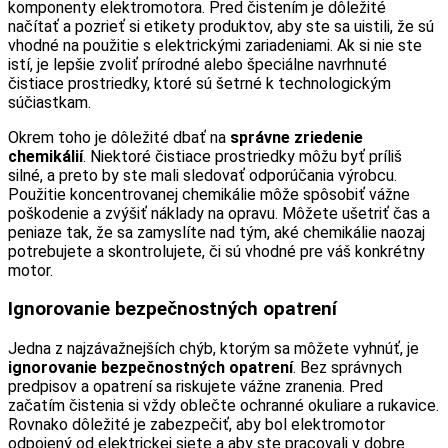
komponenty elektromotora. Pred čistením je dôležité
načítať a pozrieť si etikety produktov, aby ste sa uistili, že sú
vhodné na použitie s elektrickými zariadeniami. Ak si nie ste
istí, je lepšie zvoliť prírodné alebo špeciálne navrhnuté
čistiace prostriedky, ktoré sú šetrné k technologickým
súčiastkam.
Okrem toho je dôležité dbať na
správne zriedenie
chemikálií
. Niektoré čistiace prostriedky môžu byť príliš
silné, a preto by ste mali sledovať odporúčania výrobcu.
Použitie koncentrovanej chemikálie môže spôsobiť vážne
poškodenie a zvýšiť náklady na opravu. Môžete ušetriť čas a
peniaze tak, že sa zamyslíte nad tým, aké chemikálie naozaj
potrebujete a skontrolujete, či sú vhodné pre váš konkrétny
motor.
Ignorovanie bezpečnostných opatrení
Jedna z najzávažnejších chýb, ktorým sa môžete vyhnúť, je
ignorovanie bezpečnostných opatrení
. Bez správnych
predpisov a opatrení sa riskujete vážne zranenia. Pred
začatím čistenia si vždy oblečte ochranné okuliare a rukavice.
Rovnako dôležité je zabezpečiť, aby bol elektromotor
odpojený od elektrickej siete a aby ste pracovali v dobre