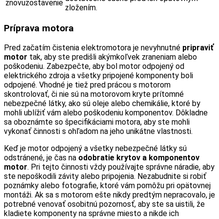
znovuzostavenie
zložením.
Príprava motora
Pred začatím čistenia elektromotora je nevyhnutné
pripraviť
motor
tak, aby ste predišli akýmkoľvek zraneniam alebo
poškodeniu. Zabezpečte, aby bol motor odpojený od
elektrického zdroja a všetky pripojené komponenty boli
odpojené. Vhodné je tiež pred prácou s motorom
skontrolovať, či nie sú na motorovom kryte prítomné
nebezpečné látky, ako sú oleje alebo chemikálie, ktoré by
mohli ublížiť vám alebo poškodeniu komponentov. Dôkladne
sa oboznámte so špecifikáciami motora, aby ste mohli
vykonať činnosti s ohľadom na jeho unikátne vlastnosti.
Keď je motor odpojený a všetky nebezpečné látky sú
odstránené, je čas na
odobratie krytov a komponentov
motor
. Pri tejto činnosti vždy používajte správne náradie, aby
ste nepoškodili závity alebo pripojenia. Nezabudnite si robiť
poznámky alebo fotografie, ktoré vám pomôžu pri opätovnej
montáži. Ak sa s motorom ešte nikdy predtým nepracovalo, je
potrebné venovať osobitnú pozornosť, aby ste sa uistili, že
kladiete komponenty na správne miesto a nikde ich