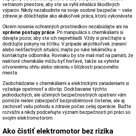
vetranom priestore, aby ste sa vyhli inhalácii škodlivých
výparov. Nikdy nezabudnite na svoje osobné bezpečie – vaše
zdravie je dôležitejšie ako akákoľvek práca, ktorú vykonávate.
Okrem nosenia ochranných prostriedkov nezabúdajte ani na
správne postupy práce
. Pri manipulácii s chemikáliami si
dávajte pozor, aby ste ich neprehliadli. Vždy si prečítajte a
dodržujte pokyny na štítku. V prípade akýchkoľvek zranení
alebo nešťastných situácií, majte po ruke lekárničku a
kontaktujte odborníka. Rovnako by ste mali mať na pamäti, že
niektoré chemikálie môžu byť horľavé, takže sa vyhnite
otvorenému ohňu alebo iskreniu v blízkosti pracovného
miesta.
Zaobchádzanie s chemikáliami a elektrickými zariadeniami si
vyžaduje opatrnosť a dôvtip. Dodržiavanie týchto
jednoduchých, ale účinných bezpečnostných opatrení vám
pomôže nielen zabezpečiť bezproblémové čistenie, ale aj
zachovať vašu pohodu a zdravie počas celej operácie. Buďte
rozvážni a nikdy podceňujte význam bezpečnosti pri práci so
svojím elektromotorom.
Ako čistiť elektromotor bez rizika