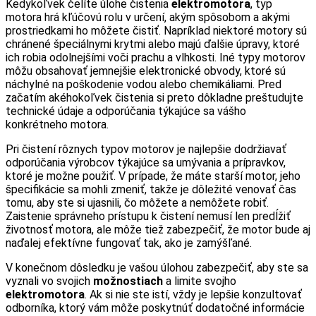
Kedykoľvek čelíte úlohe čistenia
elektromotora
, typ
motora hrá kľúčovú rolu v určení, akým spôsobom a akými
prostriedkami ho môžete čistiť. Napríklad niektoré motory sú
chránené špeciálnymi krytmi alebo majú ďalšie úpravy, ktoré
ich robia odolnejšími voči prachu a vlhkosti. Iné typy motorov
môžu obsahovať jemnejšie elektronické obvody, ktoré sú
náchylné na poškodenie vodou alebo chemikáliami. Pred
začatím akéhokoľvek čistenia si preto dôkladne preštudujte
technické údaje a odporúčania týkajúce sa vášho
konkrétneho motora.
Pri čistení rôznych typov motorov je najlepšie dodržiavať
odporúčania výrobcov týkajúce sa umývania a prípravkov,
ktoré je možne použiť. V prípade, že máte starší motor, jeho
špecifikácie sa mohli zmeniť, takže je dôležité venovať čas
tomu, aby ste si ujasnili, čo môžete a nemôžete robiť.
Zaistenie správneho prístupu k čistení nemusí len predĺžiť
životnosť motora, ale môže tiež zabezpečiť, že motor bude aj
naďalej efektívne fungovať tak, ako je zamýšľané.
V konečnom dôsledku je vašou úlohou zabezpečiť, aby ste sa
vyznali vo svojich
možnostiach
a limite svojho
elektromotora
. Ak si nie ste istí, vždy je lepšie konzultovať
odborníka, ktorý vám môže poskytnúť dodatočné informácie