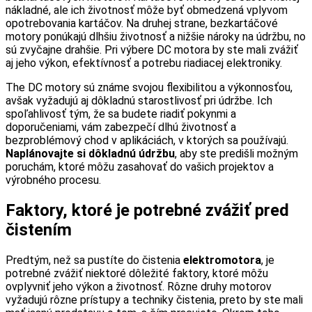
nákladné, ale ich životnosť môže byť obmedzená vplyvom
opotrebovania kartáčov. Na druhej strane, bezkartáčové
motory ponúkajú dlhšiu životnosť a nižšie nároky na údržbu, no
sú zvyčajne drahšie. Pri výbere DC motora by ste mali zvážiť
aj jeho výkon, efektívnosť a potrebu riadiacej elektroniky.
The DC motory sú známe svojou flexibilitou a výkonnosťou,
avšak vyžadujú aj dôkladnú starostlivosť pri údržbe. Ich
spoľahlivosť tým, že sa budete riadiť pokynmi a
doporučeniami, vám zabezpečí dlhú životnosť a
bezproblémový chod v aplikáciách, v ktorých sa používajú.
Naplánovajte si dôkladnú údržbu
, aby ste predišli možným
poruchám, ktoré môžu zasahovať do vašich projektov a
výrobného procesu.
Faktory, ktoré je potrebné zvážiť pred
čistením
Predtým, než sa pustíte do čistenia
elektromotora
, je
potrebné zvážiť niektoré dôležité faktory, ktoré môžu
ovplyvniť jeho výkon a životnosť. Rôzne druhy motorov
vyžadujú rôzne prístupy a techniky čistenia, preto by ste mali