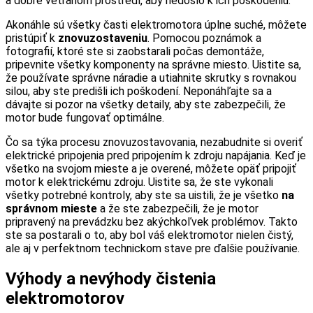
a dobre vetranom prostredí, aby nedošlo k ich poškodeniu.
Akonáhle sú všetky časti elektromotora úplne suché, môžete
pristúpiť k
znovuzostaveniu
. Pomocou poznámok a
fotografií, ktoré ste si zaobstarali počas demontáže,
pripevnite všetky komponenty na správne miesto. Uistite sa,
že používate správne náradie a utiahnite skrutky s rovnakou
silou, aby ste predišli ich poškodení. Neponáhľajte sa a
dávajte si pozor na všetky detaily, aby ste zabezpečili, že
motor bude fungovať optimálne.
Čo sa týka procesu znovuzostavovania, nezabudnite si overiť
elektrické pripojenia pred pripojením k zdroju napájania. Keď je
všetko na svojom mieste a je overené, môžete opäť pripojiť
motor k elektrickému zdroju. Uistite sa, že ste vykonali
všetky potrebné kontroly, aby ste sa uistili, že je všetko
na
správnom mieste
a že ste zabezpečili, že je motor
pripravený na prevádzku bez akýchkoľvek problémov. Takto
ste sa postarali o to, aby bol váš elektromotor nielen čistý,
ale aj v perfektnom technickom stave pre ďalšie používanie.
Výhody a nevýhody čistenia
elektromotorov