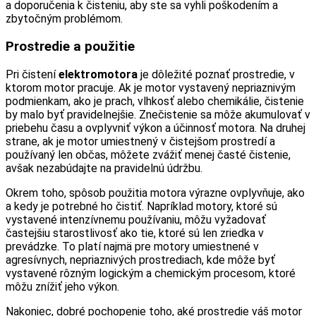
a doporučenia k čisteniu, aby ste sa vyhli poškodením a
zbytočným problémom.
Prostredie a použitie
Pri čistení
elektromotora
je dôležité poznať prostredie, v
ktorom motor pracuje. Ak je motor vystavený nepriaznivým
podmienkam, ako je prach, vlhkosť alebo chemikálie, čistenie
by malo byť pravidelnejšie. Znečistenie sa môže akumulovať v
priebehu času a ovplyvniť výkon a účinnosť motora. Na druhej
strane, ak je motor umiestnený v čistejšom prostredí a
používaný len občas, môžete zvážiť menej časté čistenie,
avšak nezabúdajte na pravidelnú údržbu.
Okrem toho, spôsob použitia motora výrazne ovplyvňuje, ako
a kedy je potrebné ho čistiť. Napríklad motory, ktoré sú
vystavené intenzívnemu používaniu, môžu vyžadovať
častejšiu starostlivosť ako tie, ktoré sú len zriedka v
prevádzke. To platí najmä pre motory umiestnené v
agresívnych, nepriaznivých prostrediach, kde môže byť
vystavené rôzným logickým a chemickým procesom, ktoré
môžu znížiť jeho výkon.
Nakoniec, dobré pochopenie toho, aké prostredie váš motor