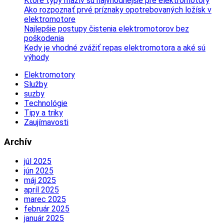
Ktoré typy mazív sú najvhodnejšie pre elektromotory
Ako rozpoznať prvé príznaky opotrebovaných ložísk v
elektromotore
Najlepšie postupy čistenia elektromotorov bez
poškodenia
Kedy je vhodné zvážiť repas elektromotora a aké sú
výhody
Elektromotory
Služby
suzby
Technológie
Tipy a triky
Zaujímavosti
Archív
júl 2025
jún 2025
máj 2025
apríl 2025
marec 2025
február 2025
január 2025