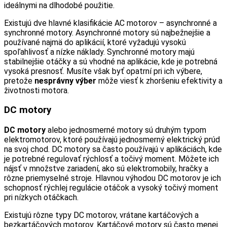
ideálnymi na dlhodobé použitie.
Existujú dve hlavné klasifikácie AC motorov – asynchronné a
synchronné motory. Asynchronné motory sú najbežnejšie a
používané najmä do aplikácií, ktoré vyžadujú vysokú
spoľahlivosť a nízke náklady. Synchronné motory majú
stabilnejšie otáčky a sú vhodné na aplikácie, kde je potrebná
vysoká presnosť. Musíte však byť opatrní pri ich výbere,
pretože
nesprávny výber
môže viesť k zhoršeniu efektivity a
životnosti motora.
DC motory
DC motory
alebo jednosmerné motory sú druhým typom
elektromotorov, ktoré používajú jednosmerný elektrický prúd
na svoj chod. DC motory sa často používajú v aplikáciách, kde
je potrebné regulovať rýchlosť a točivý moment. Môžete ich
nájsť v množstve zariadení, ako sú elektromobily, hračky a
rôzne priemyselné stroje. Hlavnou výhodou DC motorov je ich
schopnosť rýchlej regulácie otáčok a vysoký točivý moment
pri nízkych otáčkach.
Existujú rôzne typy DC motorov, vrátane kartáčových a
bezkartáčových motorov. Kartáčové motory sú často menej