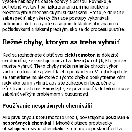
vysoké náklady na časté opravy a údržbu. Rovnako je
potrebné vystaviť sa riziku zranenia pri manipulácii s
elektrickými a mechanickými súčiastkami. Preto je dôležité
zabezpečiť, aby všetky čistiace postupy vykonávali
odborníci, alebo aby ste sa aspoň dôkladne oboznámili s
požiadavkami a riskami predtým, ako sa do procesu pustíte.
Bežné chyby, ktorým sa treba vyhnúť
Keď sa rozhodnete čistiť svoj
elektromotor
, je dôležité
uvedomiť si, že existuje množstvo
bežných chýb
, ktorým sa
musíte vyhnúť. Tieto chyby môžu nielenže ohroziť výkon
vášho motora, ale aj viesť k jeho poškodeniu. V tejto kapitole
sa zameriame na niektoré z týchto chýb a poskytneme vám
rady, ako sa im vyhnúť, aby ste zabezpečili bezpečné a
efektívne čistenie. Pamätajte, že pozornosť k detailom môže
zabrániť veľkým problémom v budúcnosti.
Používanie nesprávnych chemikálií
Ako prvú chybu, ktorú môžete urobiť, považujeme
používanie
nesprávnych chemikálií
. Mnohé čistiace prostriedky
obsahujú agresívne chemikálie, ktoré môžu poškodiť citlivé