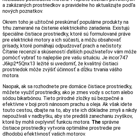
a zakázaných prostriedkov a pravidelne ho aktualizujte podľa
nových poznatkov.
Okrem toho je užitočné preskúmať populárne produkty na
trhu zamerané na čistenie elektrického zariadenia. Existujú
špeciálne čistiace prostriedky, ktoré sú formulované práve
pre elektrické motory a ich súčasti, a môžu obsahovať
prísady, ktoré pomáhajú odpudzovať prach a nečistoty.
Čítanie recenzií a skúseností ďalších používateľov vám môže
pomôcť vybrať to najlepšie pre vašu situáciu. Je incor747
J6kp2*5Qnx13 ležité si uvedomiť, že kvalitný čistiaci
prostriedok môže zvýšiť účinnosť a dĺžku trvania vášho
motora.
Naopak, ak sa rozhodnete pre domáce čistiace prostriedky,
môžete využiť prostriedky, ako je zmes vody s octom alebo
sódou bikarbónou. Tieto prírodné zložky sú bezpečné a
efektívne v boji proti nánosom prachu a oleja. Ak však idete
touto cestou, dbajte na to, aby ste ich dôkladne zmyli a nikdy
nepoužívali v nadbytku, aby ste predišli zanechaniu zvyškov,
ktoré by mohli ovplyvniť funkciu motora.
The
správne
čistiace prostriedky vytvoria optimálne prostredie pre
dlhodobú efektívnosť vašich motorov.