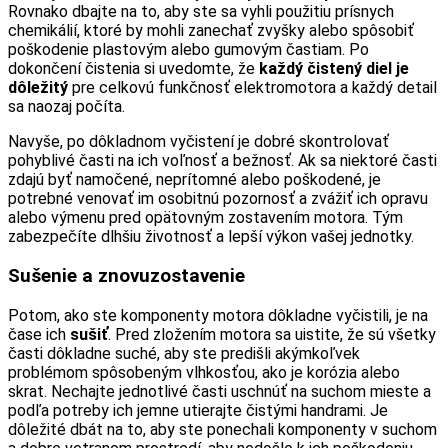
Rovnako dbajte na to, aby ste sa vyhli použitiu prísnych
chemikálií, ktoré by mohli zanechať zvyšky alebo spôsobiť
poškodenie plastovým alebo gumovým častiam. Po
dokončení čistenia si uvedomte, že
každý čistený diel je
dôležitý
pre celkovú funkčnosť elektromotora a každý detail
sa naozaj počíta.
Navyše, po dôkladnom vyčistení je dobré skontrolovať
pohyblivé časti na ich voľnosť a bežnosť. Ak sa niektoré časti
zdajú byť namočené, neprítomné alebo poškodené, je
potrebné venovať im osobitnú pozornosť a zvážiť ich opravu
alebo výmenu pred opätovným zostavením motora. Tým
zabezpečíte dlhšiu životnosť a lepší výkon vašej jednotky.
Sušenie a znovuzostavenie
Potom, ako ste komponenty motora dôkladne vyčistili, je na
čase ich
sušiť
. Pred zložením motora sa uistite, že sú všetky
časti dôkladne suché, aby ste predišli akýmkoľvek
problémom spôsobeným vlhkosťou, ako je korózia alebo
skrat. Nechajte jednotlivé časti uschnúť na suchom mieste a
podľa potreby ich jemne utierajte čistými handrami. Je
dôležité dbát na to, aby ste ponechali komponenty v suchom