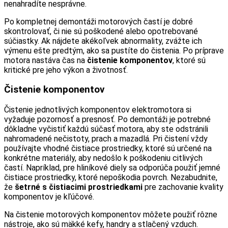
nenahradíte nesprávne.
Po kompletnej demontáži motorových častí je dobré
skontrolovať, či nie sú poškodené alebo opotrebované
súčiastky. Ak nájdete akékoľvek abnormality, zvážte ich
výmenu ešte predtým, ako sa pustíte do čistenia. Po príprave
motora nastáva čas na
čistenie komponentov
, ktoré sú
kritické pre jeho výkon a životnosť.
Čistenie komponentov
Čistenie jednotlivých komponentov elektromotora si
vyžaduje pozornosť a presnosť. Po demontáži je potrebné
dôkladne vyčistiť každú súčasť motora, aby ste odstránili
nahromadené nečistoty, prach a mazadlá. Pri čistení vždy
používajte vhodné čistiace prostriedky, ktoré sú určené na
konkrétne materiály, aby nedošlo k poškodeniu citlivých
častí. Napríklad, pre hliníkové diely sa odporúča použiť jemné
čistiace prostriedky, ktoré nepoškodia povrch. Nezabudnite,
že
šetrné s čistiacimi prostriedkami
pre zachovanie kvality
komponentov je kľúčové.
Na čistenie motorových komponentov môžete použiť rôzne
nástroje, ako sú mäkké kefy, handry a stlačený vzduch.