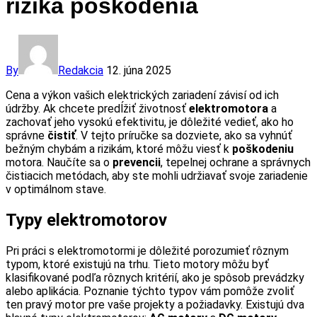
rizika poškodenia
By
Redakcia
12. júna 2025
Cena a výkon vašich elektrických zariadení závisí od ich
údržby. Ak chcete predĺžiť životnosť
elektromotora
a
zachovať jeho vysokú efektivitu, je dôležité vedieť, ako ho
správne
čistiť
. V tejto príručke sa dozviete, ako sa vyhnúť
bežným chybám a rizikám, ktoré môžu viesť k
poškodeniu
motora. Naučíte sa o
prevencii
, tepelnej ochrane a správnych
čistiacich metódach, aby ste mohli udržiavať svoje zariadenie
v optimálnom stave.
Typy elektromotorov
Pri práci s elektromotormi je dôležité porozumieť rôznym
typom, ktoré existujú na trhu. Tieto motory môžu byť
klasifikované podľa rôznych kritérií, ako je spôsob prevádzky
alebo aplikácia. Poznanie týchto typov vám pomôže zvoliť
ten pravý motor pre vaše projekty a požiadavky. Existujú dva