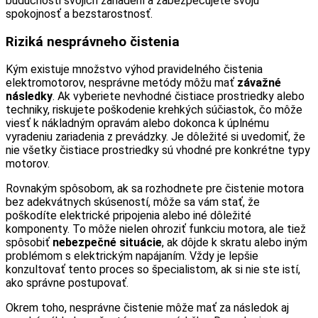
budúcnosti svojich zariadení a zabezpečujete svoju
spokojnosť a bezstarostnosť.
Riziká nesprávneho čistenia
Kým existuje množstvo výhod pravidelného čistenia
elektromotorov, nesprávne metódy môžu mať
závažné
následky
. Ak vyberiete nevhodné čistiace prostriedky alebo
techniky, riskujete poškodenie krehkých súčiastok, čo môže
viesť k nákladným opravám alebo dokonca k úplnému
vyradeniu zariadenia z prevádzky. Je dôležité si uvedomiť, že
nie všetky čistiace prostriedky sú vhodné pre konkrétne typy
motorov.
Rovnakým spôsobom, ak sa rozhodnete pre čistenie motora
bez adekvátnych skúseností, môže sa vám stať, že
poškodíte elektrické pripojenia alebo iné dôležité
komponenty. To môže nielen ohroziť funkciu motora, ale tiež
spôsobiť
nebezpečné situácie
, ak dôjde k skratu alebo iným
problémom s elektrickým napájaním. Vždy je lepšie
konzultovať tento proces so špecialistom, ak si nie ste istí,
ako správne postupovať.
Okrem toho, nesprávne čistenie môže mať za následok aj