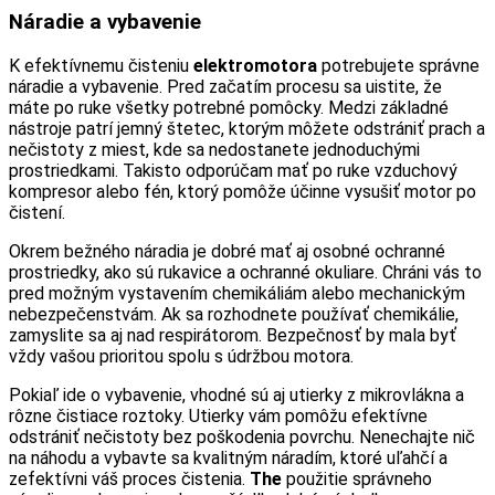
Náradie a vybavenie
K efektívnemu čisteniu
elektromotora
potrebujete správne
náradie a vybavenie. Pred začatím procesu sa uistite, že
máte po ruke všetky potrebné pomôcky. Medzi základné
nástroje patrí jemný štetec, ktorým môžete odstrániť prach a
nečistoty z miest, kde sa nedostanete jednoduchými
prostriedkami. Takisto odporúčam mať po ruke vzduchový
kompresor alebo fén, ktorý pomôže účinne vysušiť motor po
čistení.
Okrem bežného náradia je dobré mať aj osobné ochranné
prostriedky, ako sú rukavice a ochranné okuliare. Chráni vás to
pred možným vystavením chemikáliám alebo mechanickým
nebezpečenstvám. Ak sa rozhodnete používať chemikálie,
zamyslite sa aj nad respirátorom. Bezpečnosť by mala byť
vždy vašou prioritou spolu s údržbou motora.
Pokiaľ ide o vybavenie, vhodné sú aj utierky z mikrovlákna a
rôzne čistiace roztoky. Utierky vám pomôžu efektívne
odstrániť nečistoty bez poškodenia povrchu. Nenechajte nič
na náhodu a vybavte sa kvalitným náradím, ktoré uľahčí a
zefektívni váš proces čistenia.
The
použitie správneho