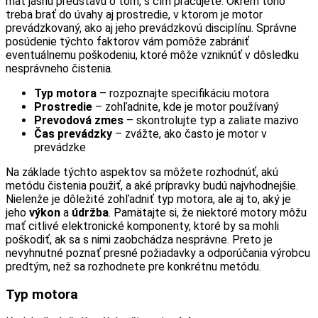
mať jasnú predstavu o tom, s čím pracujete. Okrem toho
treba brať do úvahy aj prostredie, v ktorom je motor
prevádzkovaný, ako aj jeho prevádzkovú disciplínu. Správne
posúdenie týchto faktorov vám pomôže zabrániť
eventuálnemu poškodeniu, ktoré môže vzniknúť v dôsledku
nesprávneho čistenia.
Typ motora
– rozpoznajte specifikáciu motora
Prostredie
– zohľadnite, kde je motor používaný
Prevodová zmes
– skontrolujte typ a zaliate mazivo
Čas prevádzky
– zvážte, ako často je motor v
prevádzke
Na základe týchto aspektov sa môžete rozhodnúť, akú
metódu čistenia použiť, a aké prípravky budú najvhodnejšie.
Nielenže je dôležité zohľadniť typ motora, ale aj to, aký je
jeho
výkon
a
údržba
. Pamätajte si, že niektoré motory môžu
mať citlivé elektronické komponenty, ktoré by sa mohli
poškodiť, ak sa s nimi zaobchádza nesprávne. Preto je
nevyhnutné poznať presné požiadavky a odporúčania výrobcu
predtým, než sa rozhodnete pre konkrétnu metódu.
Typ motora