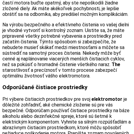
častí motora buďte opatrný, aby ste nepoškodili žiadne
zložené diely. Ak máte akékoľvek pochybnosti, je lepšie
obrátiť sa na odborníka, aby predišiel možným komplikáciám.
Na výrobu bezpečného a efektívneho čistenia vo vašej dielni
je vhodné vytvoriť si kontrolný zoznam. Uistite sa, že máte
pripravené všetky potrebné vybavenia a prostriedky pred
začatím čistenia. Týmto spôsobom si zabezpečíte, že
nebudete musieť skákať medzi miestnosťami a môžete sa
sústrediť na samotný proces čistenia. Niekedy môže byť
cenné aj naplánovanie viacerých menších čistiacich cyklov,
než sa pokúsiť o hromadné čistenie všetkého naraz.
The
starostlivosť a precíznosť v tomto procese zabezpečí
optimálnu životnosť vášho elektromotora.
Odporúčané čistiace prostriedky
Pri výbere čistiacich prostriedkov pre svoj
elektromotor
je
dôležité zohľadniť, aké chemické zloženie sú pre vás
bezpečné. Odporúčam používať čistiace prostriedky na báze
alkoholu alebo dezinfekčné spreje, ktoré sú šetrné k
elektrickým komponentom. Vyhnite sa silným rozpúšťadlám a
abrazívnym čistiacim prostriedkom, ktoré môžu spôsobiť
nežiaduce poškodenie motora. Prepíšte zoznam povolených