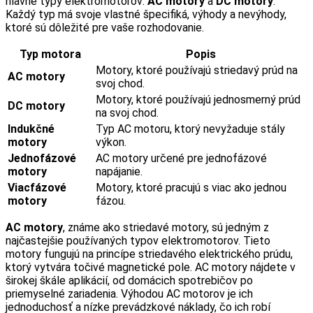
hlavné typy elektromotorov:
AC motory
a
DC motory
.
Každý typ má svoje vlastné špecifiká, výhody a nevýhody,
ktoré sú dôležité pre vaše rozhodovanie.
Typ motora
Popis
Motory, ktoré používajú striedavý prúd na
AC motory
svoj chod.
Motory, ktoré používajú jednosmerný prúd
DC motory
na svoj chod.
Indukčné
Typ AC motoru, ktorý nevyžaduje stály
motory
výkon.
Jednofázové
AC motory určené pre jednofázové
motory
napájanie.
Viacfázové
Motory, ktoré pracujú s viac ako jednou
motory
fázou.
AC motory
, známe ako striedavé motory, sú jedným z
najčastejšie používaných typov elektromotorov. Tieto
motory fungujú na princípe striedavého elektrického prúdu,
ktorý vytvára točivé magnetické pole. AC motory nájdete v
širokej škále aplikácií, od domácich spotrebičov po
priemyselné zariadenia. Výhodou AC motorov je ich
jednoduchosť a nízke prevádzkové náklady, čo ich robí