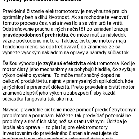
Pravidelné čistenie elektromotorov je nevyhnutné pre ich
optimálny beh a dlhú životnosť. Ak sa rozhodnete venovať
tomuto procesu čas, vaša investícia sa vám určite vráti.
Odstraňovanie prachu a iných nečistôt zo zariadení znižuje
pravdepodobnosť prehriatia
, čo môže mať za následok
vážne poškodenie motora. Taktiež, čistejšie motory majú
tendenciu menej sa opotrebovávať, čo znamená, že sa
vyhnete vysokým nákladom na opravy a náhrady súčiastok.
Ďalšou výhodou je
zvýšená efektivita
elektromotora. Keď je
motor čistý, jeho mechanizmy sa pohybujú hladšie, čo zvyšuje
výkon celého systému. To môže mať značný dopad na
celkovú produktivitu, najmä v priemyselných aplikáciách, kde
je rýchlosť a presnosť dôležitá. Preto pravidelne čistiť motor
znamená zlepšiť jeho výkon a zabezpečiť, aby každá
súčiastka fungovala tak, ako má.
Navyše, pravidelné čistenie môže pomôcť predísť zbytočným
problémom a poruchám. Môžete tak predvídať potenciálne
problémy a riešiť ich skôr, než sa stanú vážnymi. Údržba je
lepšia ako oprava – to platí aj pre elektromotory.
Investovaním do pravidelného čistenia investujete do